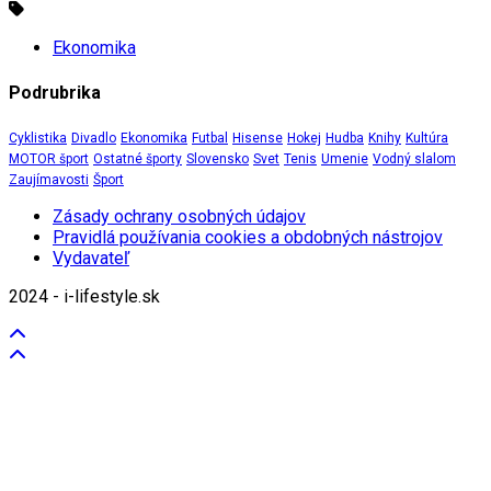
Ekonomika
Podrubrika
Cyklistika
Divadlo
Ekonomika
Futbal
Hisense
Hokej
Hudba
Knihy
Kultúra
MOTOR šport
Ostatné športy
Slovensko
Svet
Tenis
Umenie
Vodný slalom
Zaujímavosti
Šport
Zásady ochrany osobných údajov
Pravidlá používania cookies a obdobných nástrojov
Vydavateľ
2024 - i-lifestyle.sk