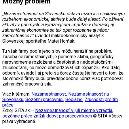
Možný problém
„
Nezamestnanosť na Slovensku ostáva nízka a s očakávaným
rozbehom ekonomickej aktivity bude ďalej klesať. Po oživení
aktivity v priemysle a výraznejšom impulze v domácej aj
zahraničnej ekonomike sa tak opäť rozbehne aj nábor
zamestnancov
,” uviedol makroekonomický analytik
Slovenskej sporiteľne Matej Horňák.
Tu však firmy podľa jeho slov môžu naraziť na problém,
zásoba nezamestnaných je pomerne slabá, geograficky
nerovnomerne rozložená a častokrát s nedostatočnými
zručnosťami, čo môže obmedzovať ich expanziu. Ako ďalej
odborník uviedol, aj preto sa čoraz častejšie hovorí o tom, že
slovenské firmy budú pravdepodobne čoraz viac potrebovať
zahraničnú pracovnú silu.
Viac k témam:
Nezamestnanosť
,
Nezamestnanosť na
Slovensku
,
Sezónni pracovníci
,
Sociálne
,
Zručnosti pre trh
práce
Zdroj: SITA.sk –
Nezamestnanosť v júli mierne vzrástla,
sezónne práce znížili dopyt po pracovníkoch
© SITA Všetky
práva vyhradené.