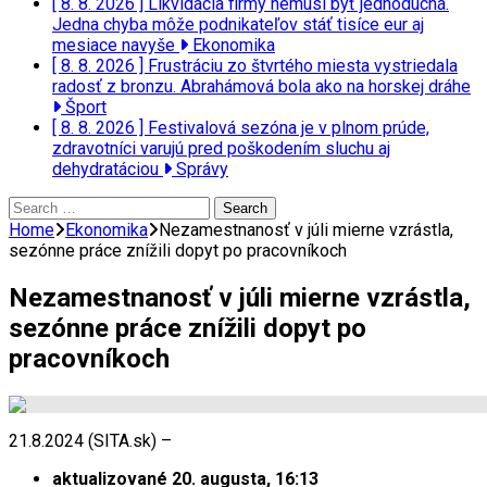
[ 8. 8. 2026 ]
Likvidácia firmy nemusí byť jednoduchá.
Jedna chyba môže podnikateľov stáť tisíce eur aj
mesiace navyše
Ekonomika
[ 8. 8. 2026 ]
Frustráciu zo štvrtého miesta vystriedala
radosť z bronzu. Abrahámová bola ako na horskej dráhe
Šport
[ 8. 8. 2026 ]
Festivalová sezóna je v plnom prúde,
zdravotníci varujú pred poškodením sluchu aj
dehydratáciou
Správy
Search
for:
Home
Ekonomika
Nezamestnanosť v júli mierne vzrástla,
sezónne práce znížili dopyt po pracovníkoch
Nezamestnanosť v júli mierne vzrástla,
sezónne práce znížili dopyt po
pracovníkoch
21.8.2024 (SITA.sk) –
aktualizované 20. augusta, 16:13