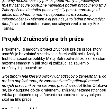
„Citeľný medzimesačný pokles počtu voľných pracovných
miest naznačuje postupné napĺňanie potrieb pracovného trhu.
Zabezpečenie dostatku pracovnej sily pre ekonomiku je už
dlhšie ústrednou témou v hospodárstve, má zásadný
celospoločenský význam a aj pre nás je to jedna z prvoradých
úloh,”
uviedol minister práce, sociálnych vecí a rodiny Erik
Tomáš.
Projekt Zručnosti pre trh práce
Pripomenul aj národný projekt Zručnosti pre trh práce, ktorý
umožňuje bezplatné vzdelávanie či rekvalifikáciu. Analytik
Inštitútu sociálnej politiky Matej Bělín potvrdil, že za nárastom
nezamestnanosti v júli stojí aj znižujúci sa záujem o
sezónnych pracovníkov.
„Postupom leta klesajú odtoky uchádzačov o zamestnanie, čo
možno pripísať tomu, že zamestnávatelia prijímajú menej
nových pracovníkov na sezónne práce,”
uviedol Bělín. Očakáva
sa, že v auguste dôjde k miernemu zníženiu nezamestnanosti
vďaka postupnému uplatňovaniu sa absolventov vysokých
škôl na trhu práce.