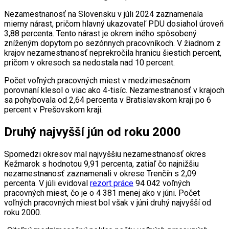
Nezamestnanosť na Slovensku v júli 2024 zaznamenala
mierny nárast, pričom hlavný ukazovateľ PDU dosiahol úroveň
3,88 percenta. Tento nárast je okrem iného spôsobený
zníženým dopytom po sezónnych pracovníkoch. V žiadnom z
krajov nezamestnanosť neprekročila hranicu šiestich percent,
pričom v okresoch sa nedostala nad 10 percent.
Počet voľných pracovných miest v medzimesačnom
porovnaní klesol o viac ako 4-tisíc. Nezamestnanosť v krajoch
sa pohybovala od 2,64 percenta v Bratislavskom kraji po 6
percent v Prešovskom kraji.
Druhý najvyšší jún od roku 2000
Spomedzi okresov mal najvyššiu nezamestnanosť okres
Kežmarok s hodnotou 9,91 percenta, zatiaľ čo najnižšiu
nezamestnanosť zaznamenali v okrese Trenčín s 2,09
percenta. V júli evidoval
rezort práce
94 042 voľných
pracovných miest, čo je o 4 381 menej ako v júni. Počet
voľných pracovných miest bol však v júni druhý najvyšší od
roku 2000.