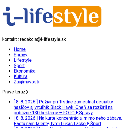
kontakt : redakcia@i-lifestyle.sk
Home
Správy
Lifestyle
Šport
Ekonomika
Kultúra
Zaujímavosti
Práve teraz
[ 8. 8. 2026 ]
Požiar pri Trstíne zamestnal desiatky
hasičov aj vrtuľník Black Hawk. Oheň sa rozšíril na
približne 130 hektárov – FOTO
Správy
[ 8. 8. 2026 ]
Na kurte koncentrácia, mimo neho zábava.
Rastú nám talenty, tvrdí Lukáš Lacko
Šport