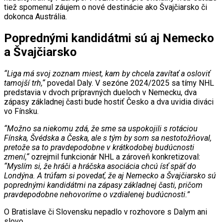
tiež spomenul záujem o nové destinácie ako Švajčiarsko či
dokonca Austrália.
Poprednými kandidátmi sú aj Nemecko
a Švajčiarsko
“Liga má svoj zoznam miest, kam by chcela zavítať a osloviť
tamojší trh,“
povedal Daly. V sezóne 2024/2025 sa tímy NHL
predstavia v dvoch prípravných dueloch v Nemecku, dva
zápasy základnej časti bude hostiť Česko a dva uvidia diváci
vo Fínsku.
“Možno sa niekomu zdá, že sme sa uspokojili s rotáciou
Fínska, Švédska a Česka, ale s tým by som sa nestotožňoval,
pretože sa to pravdepodobne v krátkodobej budúcnosti
zmení,“
ozrejmil funkcionár NHL a zároveň konkretizoval:
“Myslím si, že hráči a hráčska asociácia chcú ísť späť do
Londýna. A trúfam si povedať, že aj Nemecko a Švajčiarsko sú
poprednými kandidátmi na zápasy základnej časti, pričom
pravdepodobne nehovoríme o vzdialenej budúcnosti.”
O Bratislave či Slovensku nepadlo v rozhovore s Dalym ani
slovo.