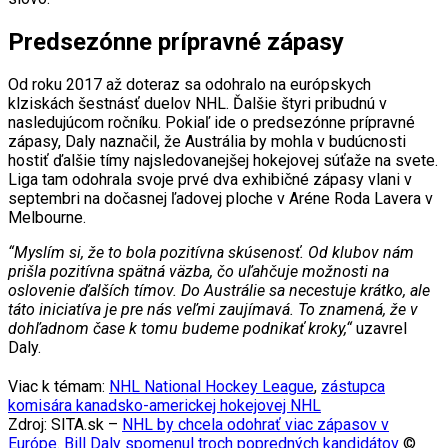
Predsezónne prípravné zápasy
Od roku 2017 až doteraz sa odohralo na európskych
klziskách šestnásť duelov NHL. Ďalšie štyri pribudnú v
nasledujúcom ročníku. Pokiaľ ide o predsezónne prípravné
zápasy, Daly naznačil, že Austrália by mohla v budúcnosti
hostiť ďalšie tímy najsledovanejšej hokejovej súťaže na svete.
Liga tam odohrala svoje prvé dva exhibičné zápasy vlani v
septembri na dočasnej ľadovej ploche v Aréne Roda Lavera v
Melbourne.
“Myslím si, že to bola pozitívna skúsenosť. Od klubov nám
prišla pozitívna spätná väzba, čo uľahčuje možnosti na
oslovenie ďalších tímov. Do Austrálie sa necestuje krátko, ale
táto iniciatíva je pre nás veľmi zaujímavá. To znamená, že v
dohľadnom čase k tomu budeme podnikať kroky,“
uzavrel
Daly.
Viac k témam:
NHL National Hockey League
,
zástupca
komisára kanadsko-americkej hokejovej NHL
Zdroj: SITA.sk –
NHL by chcela odohrať viac zápasov v
Európe. Bill Daly spomenul troch popredných kandidátov
©