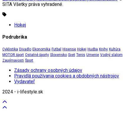
SITA Všetky práva vyhradené.
Hokej
Podrubrika
Cyklistika
Divadlo
Ekonomika
Futbal
Hisense
Hokej
Hudba
Knihy
Kultúra
MOTOR šport
Ostatné športy
Slovensko
Svet
Tenis
Umenie
Vodný slalom
Zaujímavosti
Šport
Zásady ochrany osobných údajov
Pravidlá používania cookies a obdobných nástrojov
Vydavateľ
2024 - i-lifestyle.sk