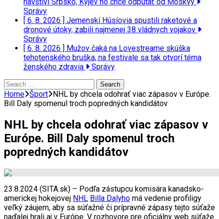
navštívi Srbsko, Kyjev ho chce odpútať od Moskvy
Správy
[ 6. 8. 2026 ]
Jemenskí Húsíovia spustili raketové a
dronové útoky, zabili najmenej 38 vládnych vojakov
Správy
[ 6. 8. 2026 ]
Mužov čaká na Lovestreame skúška
tehotenského bruška, na festivale sa tak otvorí téma
ženského zdravia
Správy
Search
for:
Home
Šport
NHL by chcela odohrať viac zápasov v Európe.
Bill Daly spomenul troch popredných kandidátov
NHL by chcela odohrať viac zápasov v
Európe. Bill Daly spomenul troch
popredných kandidátov
23.8.2024 (SITA.sk) – Podľa zástupcu komisára kanadsko-
americkej hokejovej
NHL
Billa Dalyho
má vedenie profiligy
veľký záujem, aby sa súťažné či prípravné zápasy tejto súťaže
naďalej hrali aj v Európe. V rozhovore pre oficiálny web súťaže