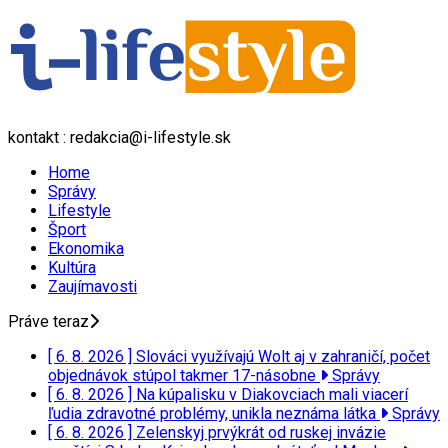
kontakt : redakcia@i-lifestyle.sk
Home
Správy
Lifestyle
Šport
Ekonomika
Kultúra
Zaujímavosti
Práve teraz
[ 6. 8. 2026 ]
Slováci využívajú Wolt aj v zahraničí, počet
objednávok stúpol takmer 17-násobne
Správy
[ 6. 8. 2026 ]
Na kúpalisku v Diakovciach mali viacerí
ľudia zdravotné problémy, unikla neznáma látka
Správy
[ 6. 8. 2026 ]
Zelenskyj prvýkrát od ruskej invázie