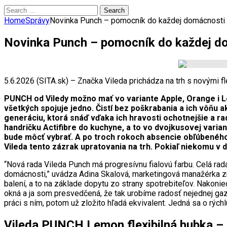
Search
for:
Home
Správy
Novinka Punch – pomocník do každej domácnosti 
Novinka Punch – pomocník do každej do
5.6.2026 (SITA.sk) – Značka Vileda prichádza na trh s novými 
PUNCH od Viledy možno mať vo variante Apple, Orange i Lem
všetkých spojuje jedno. Čistí bez poškrabania a ich vôňu a
generáciu, ktorá snáď vďaka ich hravosti ochotnejšie a r
handričku Actifibre do kuchyne, a to vo dvojkusovej varian
bude môcť vybrať. A po troch rokoch absencie obľúbeného 
Vileda tento zázrak upratovania na trh. Pokiaľ niekomu v
“Nová rada Vileda Punch má progresívnu fialovú farbu. Celá rada 
domácnosti,” uvádza Adina Skalová, marketingová manažérka z
balení, a to na základe dopytu zo strany spotrebiteľov. Nakoniec
okná a ja som presvedčená, že tak urobíme radosť nejednej gaz
práci s ním, potom už zložito hľadá ekvivalent. Jedná sa o rých
Vileda PUNCH Lemon flexibilná hubka –