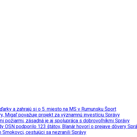
ďarky a zahrajú si o 5. miesto na MS v Rumunsku
Šport
y, Migaľ považuje projekt za významnú investíciu
Správy
ými požiarmi, zásadná je aj spolupráca s dobrovoľníkmi
Správy
y OSN podporilo 123 štátov, Blanár hovorí o prejave dôvery
Spr
m Smokovci, cestujúci sa nezranili
Správy