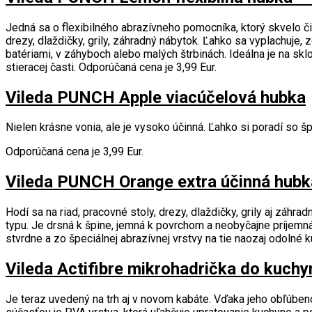
Jedná sa o flexibilného abrazívneho pomocníka, ktorý skvelo čis
drezy, dlaždičky, grily, záhradný nábytok. Ľahko sa vyplachuje,
batériami, v záhyboch alebo malých štrbinách. Ideálna je na skl
stieracej časti. Odporúčaná cena je 3,99 Eur.
Vileda PUNCH Apple viacúčelová hubka
Nielen krásne vonia, ale je vysoko účinná. Ľahko si poradí so š
Odporúčaná cena je 3,99 Eur.
Vileda PUNCH Orange extra účinná hubk
Hodí sa na riad, pracovné stoly, drezy, dlaždičky, grily aj záhr
typu. Je drsná k špine, jemná k povrchom a neobyčajne príjemná 
stvrdne a zo špeciálnej abrazívnej vrstvy na tie naozaj odolné 
Vileda Actifibre mikrohadrička do kuch
Je teraz uvedený na trh aj v novom kabáte. Vďaka jeho obľúbeno