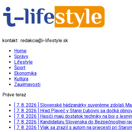
kontakt : redakcia@i-lifestyle.sk
Home
Správy
Lifestyle
Šport
Ekonomika
Kultúra
Zaujímavosti
Práve teraz
[ 7. 8. 2026 ]
Slovenské hádzanárky suverénne zdolali Ma
[ 7. 8. 2026 ]
Hrad Plaveč v Starej Ľubovni sa dočká obnov
[ 7. 8. 2026 ]
Hasiči majú dostatok techniky na boj s lesn
[ 7. 8. 2026 ]
Kandidatúru Slovenska do Bezpečnostnej rad
[ 7. 8. 2026 ]
Vlak sa zrazil s autom na priecestí pri Staro