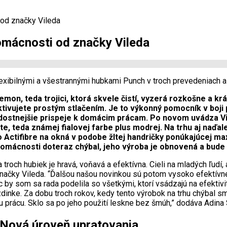
od značky Vileda
mácnosti od značky Vileda
flexibilnými a všestrannými hubkami Punch v troch prevedeniach a
on, teda trojici, ktorá skvele čistí, vyzerá rozkošne a krá
ktivujete prostým stlačením. Je to výkonný pomocník v boji 
adostnejšie prispeje k domácim prácam. Po novom uvádza Vi
te, teda známej fialovej farbe plus modrej. Na trhu aj naďa
Actifibre na okná v podobe žltej handričky ponúkajúcej ma
 domácnosti doteraz chýbal, jeho výroba je obnovená a bude
troch hubiek je hravá, voňavá a efektívna. Cieli na mladých ľudí, 
načky Vileda. “Ďalšou našou novinkou sú potom vysoko efektívn
 by som sa rada podelila so všetkými, ktorí vsádzajú na efektivit
dinke. Za dobu troch rokov, kedy tento výrobok na trhu chýbal 
lu prácu. Sklo sa po jeho použití leskne bez šmúh,” dodáva Adina
 Nová úroveň upratovania