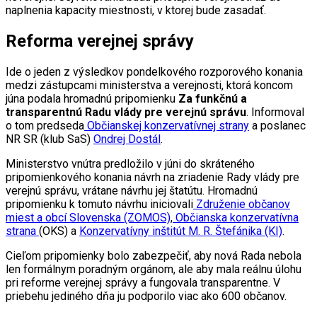
naplnenia kapacity miestnosti, v ktorej bude zasadať.
Reforma verejnej správy
Ide o jeden z výsledkov pondelkového rozporového konania
medzi zástupcami ministerstva a verejnosti, ktorá koncom
júna podala hromadnú pripomienku
Za funkčnú a
transparentnú Radu vlády pre verejnú správu
. Informoval
o tom predseda
Občianskej konzervatívnej strany
a poslanec
NR SR (klub SaS)
Ondrej Dostál
.
Ministerstvo vnútra predložilo v júni do skráteného
pripomienkového konania návrh na zriadenie Rady vlády pre
verejnú správu, vrátane návrhu jej štatútu. Hromadnú
pripomienku k tomuto návrhu iniciovali
Združenie občanov
miest a obcí Slovenska (ZOMOS)
,
Občianska konzervatívna
strana
(OKS) a
Konzervatívny inštitút M. R. Štefánika (KI)
.
Cieľom pripomienky bolo zabezpečiť, aby nová Rada nebola
len formálnym poradným orgánom, ale aby mala reálnu úlohu
pri reforme verejnej správy a fungovala transparentne. V
priebehu jediného dňa ju podporilo viac ako 600 občanov.