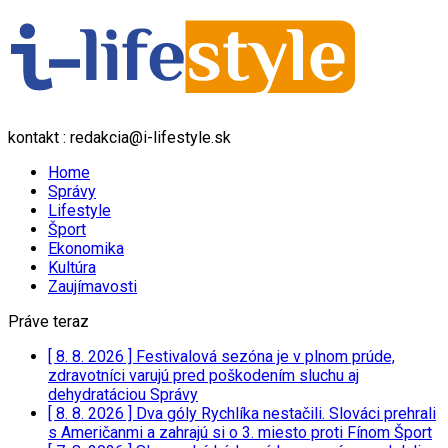
kontakt : redakcia@i-lifestyle.sk
Home
Správy
Lifestyle
Šport
Ekonomika
Kultúra
Zaujímavosti
Práve teraz
[ 8. 8. 2026 ]
Festivalová sezóna je v plnom prúde,
zdravotníci varujú pred poškodením sluchu aj
dehydratáciou
Správy
[ 8. 8. 2026 ]
Dva góly Rychlíka nestačili. Slováci prehrali
s Američanmi a zahrajú si o 3. miesto proti Fínom
Šport