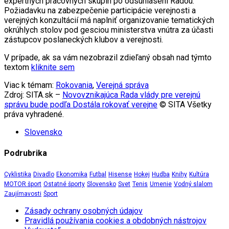
expertných pracovných skupín po odsúhlasení Radou.
Požiadavku na zabezpečenie participácie verejnosti a
verejných konzultácií má naplniť organizovanie tematických
okrúhlych stolov pod gesciou ministerstva vnútra za účasti
zástupcov poslaneckých klubov a verejnosti.
V prípade, ak sa vám nezobrazil zdieľaný obsah nad týmto
textom
kliknite sem
Viac k témam:
Rokovania
,
Verejná správa
Zdroj: SITA.sk –
Novovznikajúca Rada vlády pre verejnú
správu bude podľa Dostála rokovať verejne
© SITA Všetky
práva vyhradené.
Slovensko
Podrubrika
Cyklistika
Divadlo
Ekonomika
Futbal
Hisense
Hokej
Hudba
Knihy
Kultúra
MOTOR šport
Ostatné športy
Slovensko
Svet
Tenis
Umenie
Vodný slalom
Zaujímavosti
Šport
Zásady ochrany osobných údajov
Pravidlá používania cookies a obdobných nástrojov