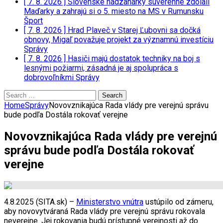
[ 7. 8. 2026 ]
Slovenské hádzanárky suverénne zdolali
Maďarky a zahrajú si o 5. miesto na MS v Rumunsku
Šport
[ 7. 8. 2026 ]
Hrad Plaveč v Starej Ľubovni sa dočká
obnovy, Migaľ považuje projekt za významnú investíciu
Správy
[ 7. 8. 2026 ]
Hasiči majú dostatok techniky na boj s
lesnými požiarmi, zásadná je aj spolupráca s
dobrovoľníkmi
Správy
Search
for:
Home
Správy
Novovznikajúca Rada vlády pre verejnú správu
bude podľa Dostála rokovať verejne
Novovznikajúca Rada vlády pre verejnú
správu bude podľa Dostála rokovať
verejne
4.8.2025 (SITA.sk) –
Ministerstvo vnútra
ustúpilo od zámeru,
aby novovytváraná Rada vlády pre verejnú správu rokovala
neverejne. Jej rokovania budú prístupné verejnosti až do