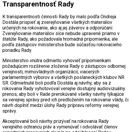
Transparentnosť Rady
K transparentnosti činnosti Rady by malo podľa Ondreja
Dostála prispieť aj zverejňovanie všetkých materiálov
určených na rokovanie, ako aj jej záverov a odporúčaní.
Zverejňovanie materiálov síce nebude upravené priamo v
štatúte Rady, ako požadovala hromadná pripomienka, ale
podľa zástupcov ministerstva bude súčasťou rokovacieho
poriadku Rady.
Ministerstvo vnútra odmietlo vyhovieť pripomienkam
požadujúcim rozšírenie zloženia Rady o zástupcov odbornej
verejnosti, mimovládnych organizácií, viacerých
parlamentných výborov a všetkých poslaneckých klubov NR
SR. Odmietnuté boli podľa Dostála aj návrhy, aby sa z
rokovania Rady vyhotovoval verejne dostupný audiovizuálny
prenos, aby boli v Rade prerokúvané všetky návrhy týkajúce
sa verejnej správy pred ich predložením na rokovanie vlády, či
návrh doplniť medzi úlohy Rady prípravu reformy verejnej
správy.
Akceptované boli návrhy prizývať na rokovania Rady
verejného ochrancu práv a vymenúvať i odvolávať členov