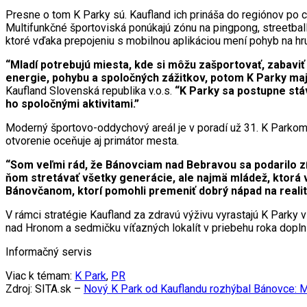
Presne o tom K Parky sú. Kaufland ich prináša do regiónov po c
Multifunkčné športoviská ponúkajú zónu na pingpong, streetball a
ktoré vďaka prepojeniu s mobilnou aplikáciou mení pohyb na hru
“Mladí potrebujú miesta, kde si môžu zašportovať, zabaviť 
energie, pohybu a spoločných zážitkov, potom K Parky maj
Kaufland Slovenská republika v.o.s.
“K Parky sa postupne stá
ho spoločnými aktivitami.”
Moderný športovo-oddychový areál je v poradí už 31. K Parkom, 
otvorenie oceňuje aj primátor mesta.
“Som veľmi rád, že Bánovciam nad Bebravou sa podarilo zí
ňom stretávať všetky generácie, ale najmä mládež, ktorá v
Bánovčanom, ktorí pomohli premeniť dobrý nápad na realit
V rámci stratégie Kaufland za zdravú výživu vyrastajú K Parky 
nad Hronom a sedmičku víťazných lokalít v priebehu roka dopln
Informačný servis
Viac k témam:
K Park
,
PR
Zdroj: SITA.sk –
Nový K Park od Kauflandu rozhýbal Bánovce: Mla