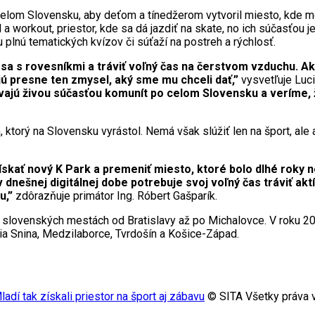
elom Slovensku, aby deťom a tínedžerom vytvoril miesto, kde môž
 workout, priestor, kde sa dá jazdiť na skate, no ich súčasťou je
 plnú tematických kvízov či súťaží na postreh a rýchlosť.
sa s rovesníkmi a tráviť voľný čas na čerstvom vzduchu. Ak 
ú presne ten zmysel, aký sme mu chceli dať,”
vysvetľuje Luci
vajú živou súčasťou komunít po celom Slovensku a veríme, ž
ktorý na Slovensku vyrástol. Nemá však slúžiť len na šport, ale 
skať nový K Park a premeniť miesto, ktoré bolo dlhé roky n
 dnešnej digitálnej dobe potrebuje svoj voľný čas tráviť ak
u,”
zdôrazňuje primátor Ing. Róbert Gašparík.
v slovenských mestách od Bratislavy až po Michalovce. V roku 2026
ia Snina, Medzilaborce, Tvrdošín a Košice-Západ.
dí tak získali priestor na šport aj zábavu
© SITA Všetky práva 