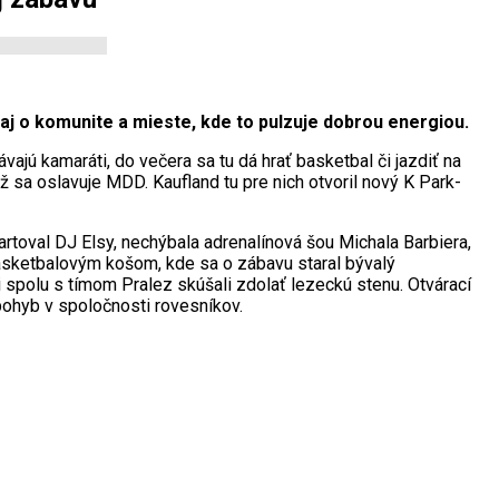
aj o komunite a mieste, kde to pulzuje dobrou energiou.
jú kamaráti, do večera sa tu dá hrať basketbal či jazdiť na
ž sa oslavuje MDD. Kaufland tu pre nich otvoril nový K Park-
artoval DJ Elsy, nechýbala adrenalínová šou Michala Barbiera,
basketbalovým košom, kde sa o zábavu staral bývalý
 spolu s tímom Pralez skúšali zdolať lezeckú stenu. Otvárací
 pohyb v spoločnosti rovesníkov.