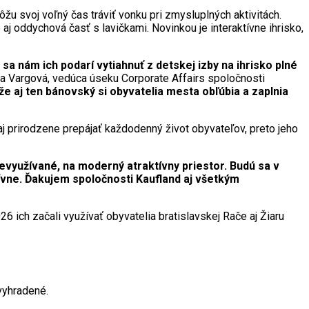
u svoj voľný čas tráviť vonku pri zmysluplných aktivitách.
 aj oddychová časť s lavičkami. Novinkou je interaktívne ihrisko,
sa nám ich podarí vytiahnuť z detskej izby na ihrisko plné
a Vargová, vedúca úseku Corporate Affairs spoločnosti
e aj ten bánovský si obyvatelia mesta obľúbia a zaplnia
aj prirodzene prepájať každodenný život obyvateľov, preto jeho
evyužívané, na moderný atraktívny priestor. Budú sa v
tívne. Ďakujem spoločnosti Kaufland aj všetkým
 ich začali využívať obyvatelia bratislavskej Rače aj Žiaru
vyhradené.