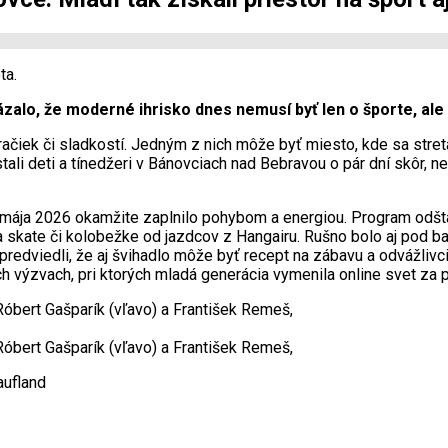
ta.
lo, že moderné ihrisko dnes nemusí byť len o športe, ale 
ek či sladkostí. Jedným z nich môže byť miesto, kde sa stretáva
ali deti a tínedžeri v Bánovciach nad Bebravou o pár dní skôr, ne
 29. mája 2026 okamžite zaplnilo pohybom a energiou. Program odšt
 na skate či kolobežke od jazdcov z Hangairu. Rušno bolo aj pod 
edviedli, že aj švihadlo môže byť recept na zábavu a odvážlivci
ých výzvach, pri ktorých mladá generácia vymenila online svet za
Róbert Gašparík (vľavo) a František Remeš,
Róbert Gašparík (vľavo) a František Remeš,
aufland