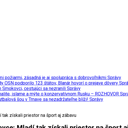
ými požiarmi, zásadná je aj spolupráca s dobrovoľníkmi
Správy
y OSN podporilo 123 štátov, Blanár hovorí o prejave dôvery
Spr
m Smokovci, cestujúci sa nezranili
Správy
minalite, islame a mýte o konzervatívnom Rusku – ROZHOVOR
Spr
tbalová šou v Trnave sa nezadržateľne blíži!
Správy
tak získali priestor na šport aj zábavu
ce: Mladí tak získali priestor na šport a