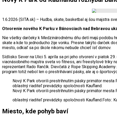
1.6.2026 (SITA.sk) – Hudba, skate, basketbal aj šou majstra sve
Otvorenie nového K Parku v Bánovciach nad Bebravou ukáza
Nie všetky darčeky k Medzinárodnému dňu detí majú podobu hrači
skate a kde to jednoducho žije vonku. Presne takýto darček dost
miesto, odkiaľ sa po škole nikomu nebude chcieť ísť domov.
Sídlisko Sever na Ulici 5. apríla sa pri jeho otvorení v piatok
viacnásobného majstra sveta vo fitness, ani freestylové triky
reprezentant Rado Rančík. Dievčatá z Rope Skipping Academy pr
program totiž nebol len o prestrihávaní pásky, ale aj o športov
Nový K Park otvorili prestrihnutím pásky primátor mesta 
oblastný riaditeľ prevádzky spoločnosti Kaufland.
Nový K Park otvorili prestrihnutím pásky primátor mesta 
oblastný riaditeľ prevádzky spoločnosti Kaufland.
Foto:: K
Miesto, kde pohyb baví