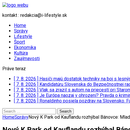
kontakt : redakcia@i-lifestyle.sk
Home
Správy
Lifestyle
Šport
Ekonomika
Kultúra
Zaujímavosti
Práve teraz
[ 7. 8. 2026 ]
Hasiči majú dostatok techniky na boj s lesn
[ 7. 8. 2026 ]
Kandidatúru Slovenska do Bezpečnostnej rad
[ 7. 8. 2026 ]
Vlak sa zrazil s autom na priecestí pri Staro
[ 7. 8. 2026 ]
Je Európa naozaj v ohrození? Pravda o kri
[ 7. 8. 2026 ]
Ronaldinho posiela pozdrav na Slovensko. Fu
Search
for:
Home
Správy
Nový K Park od Kauflandu rozhýbal Bánovce: Mladí 
Nový K Park od Kauflandu rozhýbal Bánov