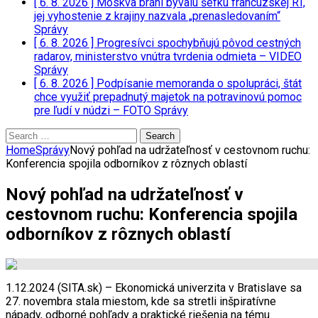
[ 6. 8. 2026 ]
Moskva bráni bývalú šéfku francúzskej RT,
jej vyhostenie z krajiny nazvala „prenasledovaním“
Správy
[ 6. 8. 2026 ]
Progresívci spochybňujú pôvod cestných
radarov, ministerstvo vnútra tvrdenia odmieta – VIDEO
Správy
[ 6. 8. 2026 ]
Podpísanie memoranda o spolupráci, štát
chce využiť prepadnutý majetok na potravinovú pomoc
pre ľudí v núdzi – FOTO
Správy
Search
for:
Home
Správy
Nový pohľad na udržateľnosť v cestovnom ruchu:
Konferencia spojila odborníkov z rôznych oblastí
Nový pohľad na udržateľnosť v
cestovnom ruchu: Konferencia spojila
odborníkov z rôznych oblastí
1.12.2024 (SITA.sk) – Ekonomická univerzita v Bratislave sa
27. novembra stala miestom, kde sa stretli inšpiratívne
nápady, odborné pohľady a praktické riešenia na tému