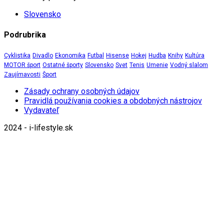
Slovensko
Podrubrika
Cyklistika
Divadlo
Ekonomika
Futbal
Hisense
Hokej
Hudba
Knihy
Kultúra
MOTOR šport
Ostatné športy
Slovensko
Svet
Tenis
Umenie
Vodný slalom
Zaujímavosti
Šport
Zásady ochrany osobných údajov
Pravidlá používania cookies a obdobných nástrojov
Vydavateľ
2024 - i-lifestyle.sk