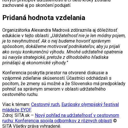
zachované aj po skončení podujatí.
Pridaná hodnota vzdelania
Organizátorka Alexandra Madrová zdôraznila aj dôležitosť
edukácie v tejto oblasti: „
Udržateľnosť nie je len módny pojem,
je to nevyhnutnosť. Ak o nej budeme hovoriť správnym
spôsobom, dokážeme motivovať podnikateľov, aby ju prijali
ako svoju konkurenčnú výhodu. Mnohé udržateľné opatrenia
sú navyše strategické, pretože z dlhodobého hľadiska
prinášajú aj ekonomické výhody.
”
Konferencia poskytla priestor na otvorené diskusie a
vzájomné zdieľanie skúseností. Účastníci odchádzali s
pocitom, že zmeny sú možné a že Slovensko má predpoklady
pohnúť sa správnym smerom v oblasti udržateľného
cestovného ruchu.
Viac k témam:
Cestovný ruch
,
Európsky olympijský festival
mládeže EYOF
Zdroj: SITA.sk –
Nový pohľad na udržateľnosť v cestovnom
ruchu: Konferencia spojila odborníkov z rôznych oblastí
©
SITA Všetky práva vyhradené.