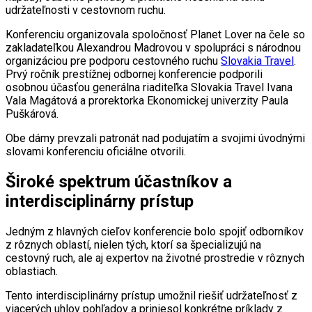
udržateľnosti v cestovnom ruchu.
Konferenciu organizovala spoločnosť Planet Lover na čele so
zakladateľkou Alexandrou Madrovou v spolupráci s národnou
organizáciou pre podporu cestovného ruchu
Slovakia Travel
.
Prvý ročník prestížnej odbornej konferencie podporili
osobnou účasťou generálna riaditeľka Slovakia Travel Ivana
Vala Magátová a prorektorka Ekonomickej univerzity Paula
Puškárová.
Obe dámy prevzali patronát nad podujatím a svojimi úvodnými
slovami konferenciu oficiálne otvorili.
Široké spektrum účastníkov a
interdisciplinárny prístup
Jedným z hlavných cieľov konferencie bolo spojiť odborníkov
z rôznych oblastí, nielen tých, ktorí sa špecializujú na
cestovný ruch, ale aj expertov na životné prostredie v rôznych
oblastiach.
Tento interdisciplinárny prístup umožnil riešiť udržateľnosť z
viacerých uhlov pohľadov a priniesol konkrétne príklady z