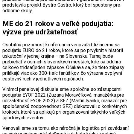
predstavila projekt Bystro Gastro, ktorý bol spustený pre
odborné školy.
ME do 21 rokov a veľké podujatia:
výzva pre udržateľnosť
Osobitnú pozornosť konferencia venovala blížiacemu sa
podujatiu EURO do 21 rokov, ktoré sa po prvýkrát v histórii
uskutoční v jednej krajine – na Slovensku. Turnaj bude
prebiehať v ôsmich slovenských mestách, kde sa odohrá
celkovo tridsaťjeden zápasov. Očakáva sa, že tieto zápasy
prilákajú viac ako 300-tisíc fanúšikov, čo výrazne ovplyvní
cestovný ruch v jednotlivých regiónoch.
V rámci panelovej diskusie sme spoločne so zástupcami
podujatia EYOF 2022 (Zuzana Moravčíková, manažérka pre
udržateľnosť EYOF 2022) a SFZ (Martin Ivanko, manažér pre
spoločenskú zodpovednosť SFZ) diskutovali o konkrétnych
krokoch, ktoré sa aplikujú pri organizovaní takýchto veľkých
športových eventov.
Venovali sme sa tomu, ako náročná je logistika pri zavádzaní
nových princípov udržateľnosti a či tieto kroky zostanú