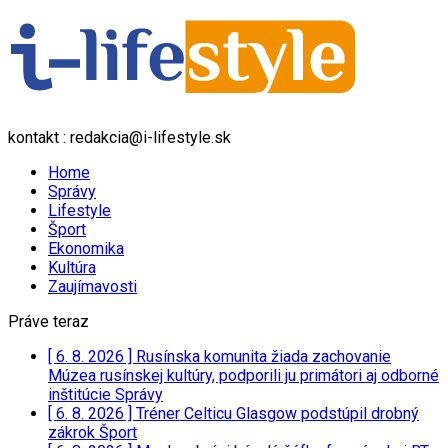
kontakt : redakcia@i-lifestyle.sk
Home
Správy
Lifestyle
Šport
Ekonomika
Kultúra
Zaujímavosti
Práve teraz
[ 6. 8. 2026 ]
Rusínska komunita žiada zachovanie
Múzea rusínskej kultúry, podporili ju primátori aj odborné
inštitúcie
Správy
[ 6. 8. 2026 ]
Tréner Celticu Glasgow podstúpil drobný
zákrok
Šport