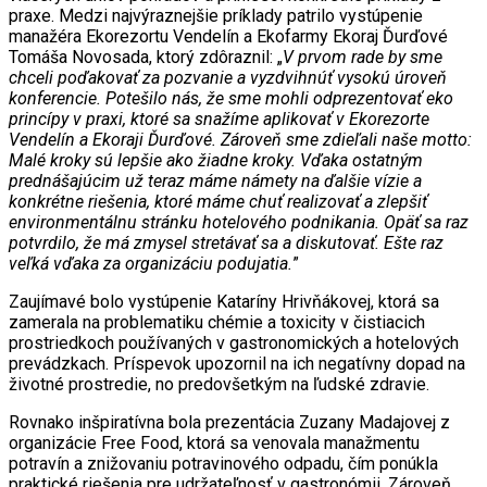
praxe. Medzi najvýraznejšie príklady patrilo vystúpenie
manažéra Ekorezortu Vendelín a Ekofarmy Ekoraj Ďurďové
Tomáša Novosada, ktorý zdôraznil: „
V prvom rade by sme
chceli poďakovať za pozvanie a vyzdvihnúť vysokú úroveň
konferencie. Potešilo nás, že sme mohli odprezentovať eko
princípy v praxi, ktoré sa snažíme aplikovať v Ekorezorte
Vendelín a Ekoraji Ďurďové. Zároveň sme zdieľali naše motto:
Malé kroky sú lepšie ako žiadne kroky. Vďaka ostatným
prednášajúcim už teraz máme námety na ďalšie vízie a
konkrétne riešenia, ktoré máme chuť realizovať a zlepšiť
environmentálnu stránku hotelového podnikania. Opäť sa raz
potvrdilo, že má zmysel stretávať sa a diskutovať. Ešte raz
veľká vďaka za organizáciu podujatia.
”
Zaujímavé bolo vystúpenie Kataríny Hrivňákovej, ktorá sa
zamerala na problematiku chémie a toxicity v čistiacich
prostriedkoch používaných v gastronomických a hotelových
prevádzkach. Príspevok upozornil na ich negatívny dopad na
životné prostredie, no predovšetkým na ľudské zdravie.
Rovnako inšpiratívna bola prezentácia Zuzany Madajovej z
organizácie Free Food, ktorá sa venovala manažmentu
potravín a znižovaniu potravinového odpadu, čím ponúkla
praktické riešenia pre udržateľnosť v gastronómii. Zároveň