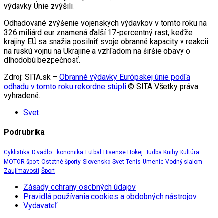
výdavky Únie zvýšili.
Odhadované zvýšenie vojenských výdavkov v tomto roku na
326 miliárd eur znamená ďalší 17-percentný rast, keďže
krajiny EÚ sa snažia posilniť svoje obranné kapacity v reakcii
na ruskú vojnu na Ukrajine a vzhľadom na širšie obavy o
dlhodobú bezpečnosť.
Zdroj: SITA.sk –
Obranné výdavky Európskej únie podľa
odhadu v tomto roku rekordne stúpli
© SITA Všetky práva
vyhradené.
Svet
Podrubrika
Cyklistika
Divadlo
Ekonomika
Futbal
Hisense
Hokej
Hudba
Knihy
Kultúra
MOTOR šport
Ostatné športy
Slovensko
Svet
Tenis
Umenie
Vodný slalom
Zaujímavosti
Šport
Zásady ochrany osobných údajov
Pravidlá používania cookies a obdobných nástrojov
Vydavateľ