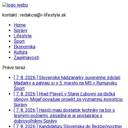
kontakt : redakcia@i-lifestyle.sk
Home
Správy
Lifestyle
Šport
Ekonomika
Kultúra
Zaujímavosti
Práve teraz
[ 7. 8. 2026 ]
Slovenské hádzanárky suverénne zdolali
Maďarky a zahrajú si o 5. miesto na MS v Rumunsku
Šport
[ 7. 8. 2026 ]
Hrad Plaveč v Starej Ľubovni sa dočká
obnovy, Migaľ považuje projekt za významnú investíciu
Správy
[ 7. 8. 2026 ]
Hasiči majú dostatok techniky na boj s
lesnými požiarmi, zásadná je aj spolupráca s
dobrovoľníkmi
Správy
[ 7. 8. 2026 ]
Kandidatúru Slovenska do Bezpečnostnej