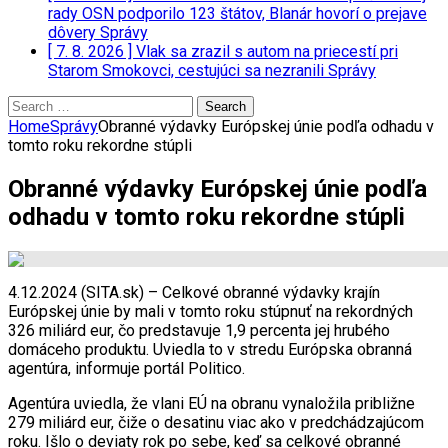
rady OSN podporilo 123 štátov, Blanár hovorí o prejave
dôvery
Správy
[ 7. 8. 2026 ]
Vlak sa zrazil s autom na priecestí pri
Starom Smokovci, cestujúci sa nezranili
Správy
Search
for:
Home
Správy
Obranné výdavky Európskej únie podľa odhadu v
tomto roku rekordne stúpli
Obranné výdavky Európskej únie podľa
odhadu v tomto roku rekordne stúpli
4.12.2024 (SITA.sk) – Celkové obranné výdavky krajín
Európskej únie by mali v tomto roku stúpnuť na rekordných
326 miliárd eur, čo predstavuje 1,9 percenta jej hrubého
domáceho produktu. Uviedla to v stredu Európska obranná
agentúra, informuje portál Politico.
Agentúra uviedla, že vlani EÚ na obranu vynaložila približne
279 miliárd eur, čiže o desatinu viac ako v predchádzajúcom
roku. Išlo o deviaty rok po sebe, keď sa celkové obranné