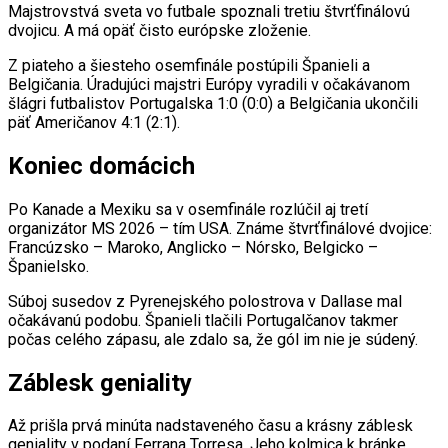
Majstrovstvá sveta vo futbale spoznali tretiu štvrťfinálovú
dvojicu. A má opäť čisto európske zloženie.
Z piateho a šiesteho osemfinále postúpili Španieli a
Belgičania. Úradujúci majstri Európy vyradili v očakávanom
šlágri futbalistov Portugalska 1:0 (0:0) a Belgičania ukončili
päť Američanov 4:1 (2:1).
Koniec domácich
Po Kanade a Mexiku sa v osemfinále rozlúčil aj tretí
organizátor MS 2026 – tím USA. Známe štvrťfinálové dvojice:
Francúzsko – Maroko, Anglicko – Nórsko, Belgicko –
Španielsko.
Súboj susedov z Pyrenejského polostrova v Dallase mal
očakávanú podobu. Španieli tlačili Portugalčanov takmer
počas celého zápasu, ale zdalo sa, že gól im nie je súdený.
Záblesk geniality
Až prišla prvá minúta nadstaveného času a krásny záblesk
geniality v podaní Ferrana Torresa. Jeho kolmica k bránke