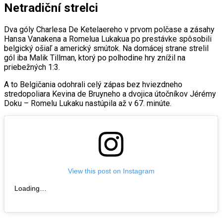
Netradiční strelci
Dva góly Charlesa De Ketelaereho v prvom polčase a zásahy
Hansa Vanakena a Romelua Lukakua po prestávke spôsobili
belgický ošiaľ a americký smútok. Na domácej strane strelil
gól iba Malik Tillman, ktorý po polhodine hry znížil na
priebežných 1:3.
A to Belgičania odohrali celý zápas bez hviezdneho
stredopoliara Kevina de Bruyneho a dvojica útočníkov Jérémy
Doku – Romelu Lukaku nastúpila až v 67. minúte.
View this post on Instagram
Loading…