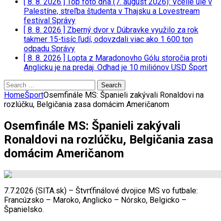
[ 8. 8. 2026 ]
Top foto dňa (7. august 2026): Včelie úle v
Palestíne, streľba študenta v Thajsku a Lovestream
festival
Správy
[ 8. 8. 2026 ]
Zberný dvor v Dúbravke využilo za rok
takmer 15-tisíc ľudí, odovzdali viac ako 1 600 ton
odpadu
Správy
[ 8. 8. 2026 ]
Lopta z Maradonovho Gólu storočia proti
Anglicku je na predaj. Odhad je 10 miliónov USD
Šport
Search
for:
Home
Šport
Osemfinále MS: Španieli zakývali Ronaldovi na
rozlúčku, Belgičania zasa domácim Američanom
Osemfinále MS: Španieli zakývali
Ronaldovi na rozlúčku, Belgičania zasa
domácim Američanom
7.7.2026 (SITA.sk) – Štvrťfinálové dvojice MS vo futbale:
Francúzsko – Maroko, Anglicko – Nórsko, Belgicko –
Španielsko.