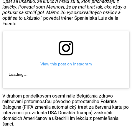
Opäť sa ukázalo, že kľúčoví hráči sú tí, ktorí prichádzajú z
lavičky. Povedal som Merinovi, že by mal hrať tak, ako vždy a
pokúsiť sa streliť gól. Máme 26 vysokokvalitných hráčov a
opäť sa to ukázalo,“
povedal tréner Španielska Luis de la
Fuente.
View this post on Instagram
Loading…
V druhom pondelkovom osemfinále Belgičania zdravo
nahnevaní prítomnosťou pôvodne potrestaného Folarína
Baloguna (FIFA zmenila automatický trest za červenú kartu po
intervencii prezidenta USA Donalda Trumpa) zaskočili
domácich Američanov a uštedrili im lekciu z premieňania
šancí.