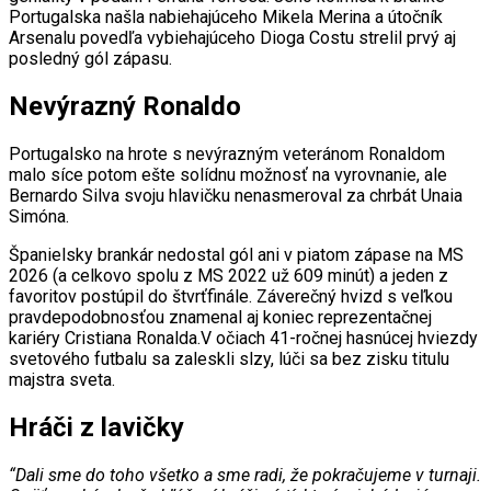
Portugalska našla nabiehajúceho Mikela Merina a útočník
Arsenalu povedľa vybiehajúceho Dioga Costu strelil prvý aj
posledný gól zápasu.
Nevýrazný Ronaldo
Portugalsko na hrote s nevýrazným veteránom Ronaldom
malo síce potom ešte solídnu možnosť na vyrovnanie, ale
Bernardo Silva svoju hlavičku nenasmeroval za chrbát Unaia
Simóna.
Španielsky brankár nedostal gól ani v piatom zápase na MS
2026 (a celkovo spolu z MS 2022 už 609 minút) a jeden z
favoritov postúpil do štvrťfinále. Záverečný hvizd s veľkou
pravdepodobnosťou znamenal aj koniec reprezentačnej
kariéry Cristiana Ronalda.V očiach 41-ročnej hasnúcej hviezdy
svetového futbalu sa zaleskli slzy, lúči sa bez zisku titulu
majstra sveta.
Hráči z lavičky
“Dali sme do toho všetko a sme radi, že pokračujeme v turnaji.