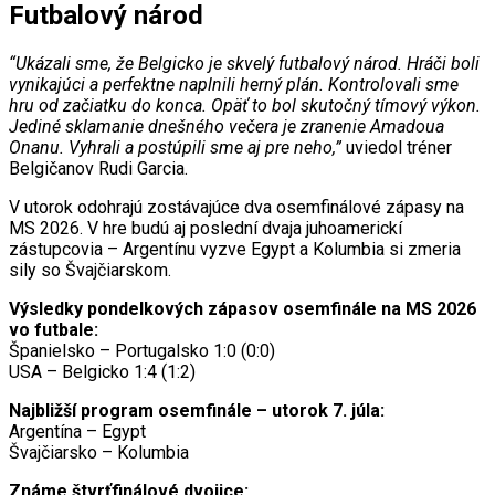
Futbalový národ
“Ukázali sme, že Belgicko je skvelý futbalový národ. Hráči boli
vynikajúci a perfektne naplnili herný plán. Kontrolovali sme
hru od začiatku do konca. Opäť to bol skutočný tímový výkon.
Jediné sklamanie dnešného večera je zranenie Amadoua
Onanu. Vyhrali a postúpili sme aj pre neho,”
uviedol tréner
Belgičanov Rudi Garcia.
V utorok odohrajú zostávajúce dva osemfinálové zápasy na
MS 2026. V hre budú aj poslední dvaja juhoamerickí
zástupcovia – Argentínu vyzve Egypt a Kolumbia si zmeria
sily so Švajčiarskom.
Výsledky pondelkových zápasov osemfinále na MS 2026
vo futbale:
Španielsko – Portugalsko 1:0 (0:0)
USA – Belgicko 1:4 (1:2)
Najbližší program osemfinále – utorok 7. júla:
Argentína – Egypt
Švajčiarsko – Kolumbia
Známe štvrťfinálové dvojice: