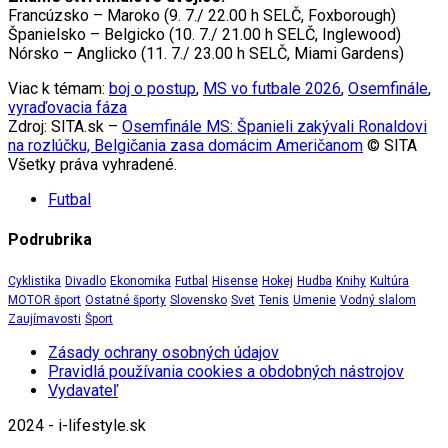
Francúzsko – Maroko (9. 7./ 22.00 h SELČ, Foxborough)
Španielsko – Belgicko (10. 7./ 21.00 h SELČ, Inglewood)
Nórsko – Anglicko (11. 7./ 23.00 h SELČ, Miami Gardens)
Viac k témam:
boj o postup
,
MS vo futbale 2026
,
Osemfinále
,
vyraďovacia fáza
Zdroj: SITA.sk –
Osemfinále MS: Španieli zakývali Ronaldovi
na rozlúčku, Belgičania zasa domácim Američanom
© SITA
Všetky práva vyhradené.
Futbal
Podrubrika
Cyklistika
Divadlo
Ekonomika
Futbal
Hisense
Hokej
Hudba
Knihy
Kultúra
MOTOR šport
Ostatné športy
Slovensko
Svet
Tenis
Umenie
Vodný slalom
Zaujímavosti
Šport
Zásady ochrany osobných údajov
Pravidlá používania cookies a obdobných nástrojov
Vydavateľ
2024 - i-lifestyle.sk