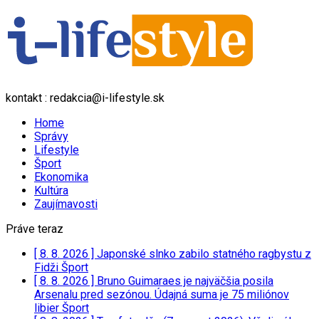
kontakt : redakcia@i-lifestyle.sk
Home
Správy
Lifestyle
Šport
Ekonomika
Kultúra
Zaujímavosti
Práve teraz
[ 8. 8. 2026 ]
Japonské slnko zabilo statného ragbystu z
Fidži
Šport
[ 8. 8. 2026 ]
Bruno Guimaraes je najväčšia posila
Arsenalu pred sezónou. Údajná suma je 75 miliónov
libier
Šport