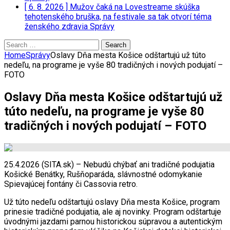
[ 6. 8. 2026 ]
Mužov čaká na Lovestreame skúška
tehotenského bruška, na festivale sa tak otvorí téma
ženského zdravia
Správy
Search
for:
Home
Správy
Oslavy Dňa mesta Košice odštartujú už túto
nedeľu, na programe je vyše 80 tradičných i nových podujatí –
FOTO
Oslavy Dňa mesta Košice odštartujú už
túto nedeľu, na programe je vyše 80
tradičných i nových podujatí – FOTO
25.4.2026 (SITA.sk) – Nebudú chýbať ani tradičné podujatia
Košické Benátky, Rušňoparáda, slávnostné odomykanie
Spievajúcej fontány či Cassovia retro.
Už túto nedeľu odštartujú oslavy Dňa mesta Košice, program
prinesie tradičné podujatia, ale aj novinky. Program odštartuje
úvodnými jazdami parnou historickou súpravou a autentickým