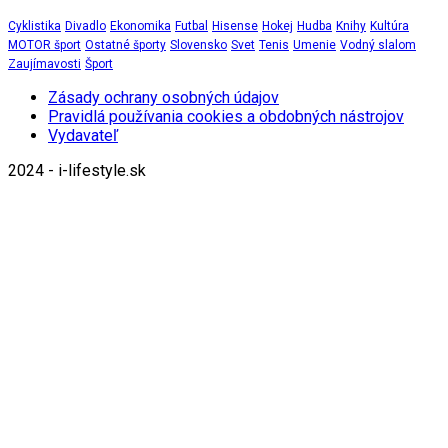
Cyklistika
Divadlo
Ekonomika
Futbal
Hisense
Hokej
Hudba
Knihy
Kultúra
MOTOR šport
Ostatné športy
Slovensko
Svet
Tenis
Umenie
Vodný slalom
Zaujímavosti
Šport
Zásady ochrany osobných údajov
Pravidlá používania cookies a obdobných nástrojov
Vydavateľ
2024 - i-lifestyle.sk