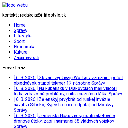
kontakt : redakcia@i-lifestyle.sk
Home
Správy
Lifestyle
Šport
Ekonomika
Kultúra
Zaujímavosti
Práve teraz
[ 6. 8. 2026 ]
Slováci využívajú Wolt aj v zahraničí, počet
objednávok stúpol takmer 17-násobne
Správy
[ 6. 8. 2026 ]
Na kúpalisku v Diakovciach mali viacerí
ľudia zdravotné problémy, unikla neznáma látka
Správy
[ 6. 8. 2026 ]
Zelenskyj prvýkrát od ruskej invázie
navštívi Srbsko, Kyjev ho chce odpútať od Moskvy
Správy
[ 6. 8. 2026 ]
Jemenskí Húsíovia spustili raketové a
dronové útoky, zabili najmenej 38 vládnych vojakov
Správy