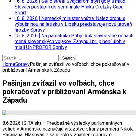
[ 6. 8. 2026 ]
Selič strelil Švajčiarom štyri góly a mladí
Slováci postúpili do semifinále Hlinka Gretzky Cupu
Šport
[ 6. 8. 2026 ]
Nemecký minister vnútra: Nález dronu s
výbušninou na letisku v Lipsku predstavuje novú úroveň
hrozby
Správy
[ 5. 8. 2026 ]
Na pamätníku Pobjednik slávnostne odhalili
mená slovenských vojakov. Zahynuli pri plnení úloh v
misii UNPROFOR
Správy
Search
for:
Home
Správy
Pašinjan zvíťazil vo voľbách, chce pokračovať v
približovaní Arménska k Západu
Pašinjan zvíťazil vo voľbách, chce
pokračovať v približovaní Arménska k
Západu
8.6.2026 (SITA.sk) – Predbežné výsledky parlamentných
volieb v Arménsku naznačujú víťazstvo strany premiéra Nikola
Pašinjana. Hlasovanie sa nieslo v znamení sporov o