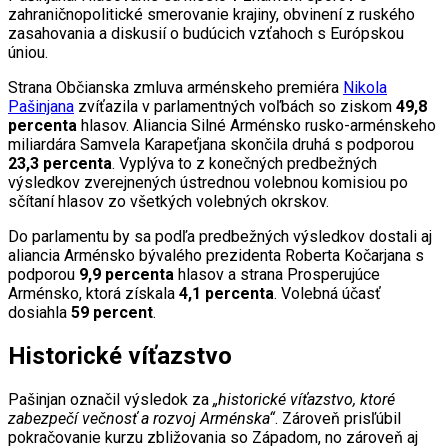
zahraničnopolitické smerovanie krajiny, obvinení z ruského
zasahovania a diskusií o budúcich vzťahoch s Európskou
úniou.
Strana Občianska zmluva arménskeho premiéra
Nikola
Pašinjana
zvíťazila v parlamentných voľbách so ziskom
49,8
percenta
hlasov. Aliancia Silné Arménsko rusko-arménskeho
miliardára Samvela Karapeťjana skončila druhá s podporou
23,3 percenta
. Vyplýva to z konečných predbežných
výsledkov zverejnených ústrednou volebnou komisiou po
sčítaní hlasov zo všetkých volebných okrskov.
Do parlamentu by sa podľa predbežných výsledkov dostali aj
aliancia Arménsko bývalého prezidenta Roberta Kočarjana s
podporou
9,9 percenta
hlasov a strana Prosperujúce
Arménsko, ktorá získala
4,1 percenta
. Volebná účasť
dosiahla
59 percent
.
Historické víťazstvo
Pašinjan označil výsledok za
„historické víťazstvo, ktoré
zabezpečí večnosť a rozvoj Arménska“
. Zároveň prisľúbil
pokračovanie kurzu zbližovania so Západom, no zároveň aj