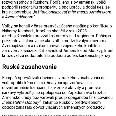
rozvoj vzťahov s Ruskom. Podľa jeho slov arménski voliči
podporili regionálnu prosperitu a spoluprácu a dodal tiež, že
krajina potrebuje
„inštitucionalizovať mier medzi Arménskom
a Azerbajdžanom“
.
Voľby sa konali v čase pretrvávajúceho napätia po konflikte o
Náhorný Karabach, ktorý sa skončil v roku 2023
azerbajdžanským prevzatím kontroly nad regiónom. Pašinjan
prezentoval hlasovanie ako voľbu medzi trvalým mierom s
Azerbajdžanom a rizikom návratu vojenského konfliktu.
Zároveň sa snaží znížiť závislosť Arménska od Moskvy, ktorú
kritizoval za nedostatočnú podporu počas karabašskej krízy.
Ruské zasahovanie
Kampaň sprevádzali obvinenia z ruského zasahovania do
vnútropolitického diania. Analytici upozorňovali na
dezinformačné kampane, hackerské aktivity a proruské
naratívy vykresľujúce spoluprácu so Západom ako hrozbu.
Arménske úrady tiež varovali pred propagandou financovanou
„nepriateľmi slobody“
, zatiaľ čo Rusko v predvolebnom
období zakázalo dovoz viacerých arménskych produktov.