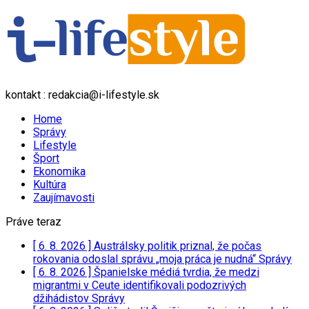
kontakt : redakcia@i-lifestyle.sk
Home
Správy
Lifestyle
Šport
Ekonomika
Kultúra
Zaujímavosti
Práve teraz
[ 6. 8. 2026 ]
Austrálsky politik priznal, že počas
rokovania odoslal správu „moja práca je nudná“
Správy
[ 6. 8. 2026 ]
Španielske médiá tvrdia, že medzi
migrantmi v Ceute identifikovali podozrivých
džihádistov
Správy