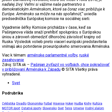
naďalej živý. Veľmi si vážime naše partnerstvo s
demokratickým Arménskom, ktoré sa čoraz viac približuje k
Európe. Arménsko sa môže na nás spoľahnúť,“
uviedla
predsedníčka Európskej komisie na sociálnej sieti.
Vyjadrenie šéfky Komisie prichádza v čase, keď sa
Pašinjanova vláda snaží prehĺbiť spoluprácu s Európskou
úniou a zároveň obmedziť dlhoročnú závislosť krajiny od
Ruska. Výsledok volieb preto viacerí európski predstavitelia
vnímajú ako potvrdenie proeurópskeho smerovania Arménska.
Viac k témam:
arménske parlamentné voľby
,
ruské
zasahovanie
Zdroj: SITA.sk –
Pašinjan zvíťazil vo voľbách, chce pokračovať
v približovaní Arménska k Západu
© SITA Všetky práva
vyhradené.
Svet
Podrubrika
Cyklistika
Divadlo
Ekonomika
Futbal
Hisense
Hokej
Hudba
Knihy
Kultúra
MOTOR šport
Ostatné športy
Slovensko
Svet
Tenis
Umenie
Vodný slalom