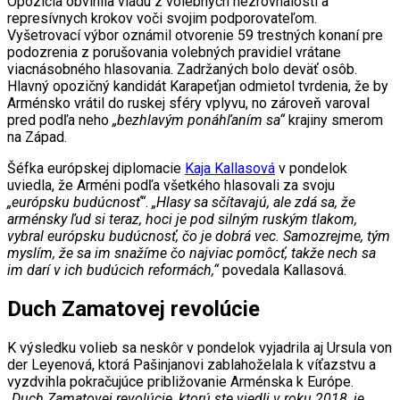
Opozícia obvinila vládu z volebných nezrovnalostí a
represívnych krokov voči svojim podporovateľom.
Vyšetrovací výbor oznámil otvorenie 59 trestných konaní pre
podozrenia z porušovania volebných pravidiel vrátane
viacnásobného hlasovania. Zadržaných bolo deväť osôb.
Hlavný opozičný kandidát Karapeťjan odmietol tvrdenia, že by
Arménsko vrátil do ruskej sféry vplyvu, no zároveň varoval
pred podľa neho
„bezhlavým ponáhľaním sa“
krajiny smerom
na Západ.
Šéfka európskej diplomacie
Kaja Kallasová
v pondelok
uviedla, že Arméni podľa všetkého hlasovali za svoju
„európsku budúcnosť“
.
„Hlasy sa sčítavajú, ale zdá sa, že
arménsky ľud si teraz, hoci je pod silným ruským tlakom,
vybral európsku budúcnosť, čo je dobrá vec. Samozrejme, tým
myslím, že sa im snažíme čo najviac pomôcť, takže nech sa
im darí v ich budúcich reformách,“
povedala Kallasová.
Duch Zamatovej revolúcie
K výsledku volieb sa neskôr v pondelok vyjadrila aj Ursula von
der Leyenová, ktorá Pašinjanovi zablahoželala k víťazstvu a
vyzdvihla pokračujúce približovanie Arménska k Európe.
„Duch Zamatovej revolúcie, ktorú ste viedli v roku 2018, je