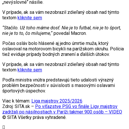
„nevýslovné“ násilie.
V prípade, ak sa vám nezobrazil zdieľaný obsah nad týmto
textom
kliknite sem
“Stačilo. Už toho máme dosť. Nie je to futbal, nie je to šport,
nie je to to, čo milujeme,“
povedal Macron.
Počas osláv bolo hlásené aj jedno úmrtie muža, ktorý
oslavoval na motorovom bicykli na parížskom okruhu. Polícia
tiež eviduje prípady bodných zranení a ďalších útokov.
V prípade, ak sa vám nezobrazil zdieľaný obsah nad týmto
textom
kliknite sem
Podľa ministra vnútra predstavujú tieto udalosti výrazný
problém bezpečnosti v súvislosti s masovými oslavami
športových úspechov.
Viac k témam:
Liga majstrov 2025/2026
Zdroj: SITA.sk –
Po víťazstve PSG vo finále Ligy majstrov
zadržali po násilnostiach v Paríži takmer 900 osôb – VIDEO
© SITA Všetky práva vyhradené.