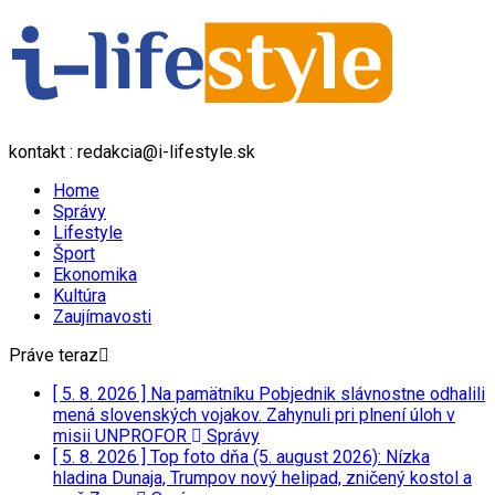
kontakt : redakcia@i-lifestyle.sk
Home
Správy
Lifestyle
Šport
Ekonomika
Kultúra
Zaujímavosti
Práve teraz
[ 5. 8. 2026 ]
Na pamätníku Pobjednik slávnostne odhalili
mená slovenských vojakov. Zahynuli pri plnení úloh v
misii UNPROFOR
Správy
[ 5. 8. 2026 ]
Top foto dňa (5. august 2026): Nízka
hladina Dunaja, Trumpov nový helipad, zničený kostol a