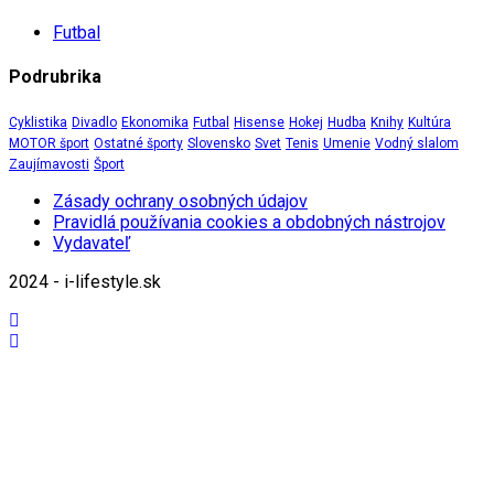
Futbal
Podrubrika
Cyklistika
Divadlo
Ekonomika
Futbal
Hisense
Hokej
Hudba
Knihy
Kultúra
MOTOR šport
Ostatné športy
Slovensko
Svet
Tenis
Umenie
Vodný slalom
Zaujímavosti
Šport
Zásady ochrany osobných údajov
Pravidlá používania cookies a obdobných nástrojov
Vydavateľ
2024 - i-lifestyle.sk