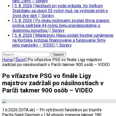
ranč Zorro
Správy
[ 5. 8. 2026 ]
Nešťastí pri vode pribúda. Vo Veľkom
Draždiaku sa utopil 53-ročný muž, na východe prišli o
život dve deti
Správy
[ 5. 8. 2026 ]
Po útoku nožnicami zostali štyria zranení,
polícia zadržala 44-ročnú ženu pravdepodobne s
duševnou poruchou
Správy
[ 5. 8. 2026 ]
Mládežníci Hlasu podali trestné oznámenie
na Korčoka, kritizujú financovanie a fungovanie firmy
jeho manželky – VIDEO
Správy
Search
for:
Home
Šport
Po víťazstve PSG vo finále Ligy majstrov
zadržali po násilnostiach v Paríži takmer 900 osôb – VIDEO
Po víťazstve PSG vo finále Ligy
majstrov zadržali po násilnostiach v
Paríži takmer 900 osôb – VIDEO
1.6.2026 (SITA.sk) – Pri výtržnosti fanúšikov po triumfe
Paríža Saint-Germain v LM utrpelo zranenia takmer 180