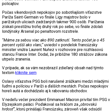
policajtov.
Počas víkendových nepokojov po sobotňajšom víťazstve
Paríža Saint-Germain vo finále Ligy majstrov bolo v
parížskych uliciach zadržaných takmer 900 osôb. Parížania
získali prestížnu trofej druhý rok po sebe, vo finále zdolali
londýnsky Arsenal po penaltovom rozstrele.
“Máme za sebou viac ako 890 zatknutí. Tento počet je o 45
percent vyšší ako vlani,“
uviedol v pondelok francúzsky
minister vnútra Laurent Nuňez v rozhovore pre rozhlasovú
stanicu France Inter. Dodal, že približne 180 strážcov zákona
utrpelo zranenia.
V prípade, ak sa vám nezobrazil zdieľaný obsah nad týmto
textom
kliknite sem
Oslavy víťazstva PSG boli narušené zrážkami medzi mladými
ľuďmi a políciou v Paríži a ďalších mestách. Počas nepokojov
horeli autá a dochádzalo aj k rabovaniu obchodov.
V nedeľu večer prezident Emmanuel Macron privítal tím PSG v
Elyzejskom paláci. Poďakoval sa hráčom za
„obrovskú
hrdosť“
, ktorú prinášajú Francúzsku, zároveň však odsúdil