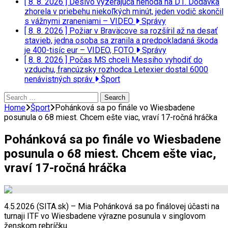
[ 8. 8. 2026 ]
Desivo vyzerajúca nehoda na D1. Dodávka
zhorela v priebehu niekoľkých minút, jeden vodič skončil
s vážnymi zraneniami – VIDEO
Správy
[ 8. 8. 2026 ]
Požiar v Braväcove sa rozšíril až na desať
stavieb, jedna osoba sa zranila a predpokladaná škoda
je 400-tisíc eur – VIDEO, FOTO
Správy
[ 8. 8. 2026 ]
Počas MS chceli Messiho vyhodiť do
vzduchu, francúzsky rozhodca Letexier dostal 6000
nenávistných správ
Šport
Search
for:
Home
Šport
Pohánková sa po finále vo Wiesbadene
posunula o 68 miest. Chcem ešte viac, vraví 17-ročná hráčka
Pohánková sa po finále vo Wiesbadene
posunula o 68 miest. Chcem ešte viac,
vraví 17-ročná hráčka
4.5.2026 (SITA.sk) – Mia Pohánková sa po finálovej účasti na
turnaji ITF vo Wiesbadene výrazne posunula v singlovom
ženskom rebríčku.