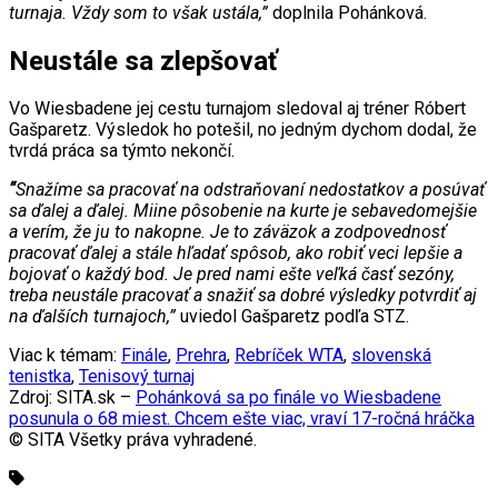
turnaja. Vždy som to však ustála,”
doplnila Pohánková.
Neustále sa zlepšovať
Vo Wiesbadene jej cestu turnajom sledoval aj tréner Róbert
Gašparetz. Výsledok ho potešil, no jedným dychom dodal, že
tvrdá práca sa týmto nekončí.
“
Snažíme sa pracovať na odstraňovaní nedostatkov a posúvať
sa ďalej a ďalej. Miine pôsobenie na kurte je sebavedomejšie
a verím, že ju to nakopne. Je to záväzok a zodpovednosť
pracovať ďalej a stále hľadať spôsob, ako robiť veci lepšie a
bojovať o každý bod. Je pred nami ešte veľká časť sezóny,
treba neustále pracovať a snažiť sa dobré výsledky potvrdiť aj
na ďalších turnajoch,”
uviedol Gašparetz podľa STZ.
Viac k témam:
Finále
,
Prehra
,
Rebríček WTA
,
slovenská
tenistka
,
Tenisový turnaj
Zdroj: SITA.sk –
Pohánková sa po finále vo Wiesbadene
posunula o 68 miest. Chcem ešte viac, vraví 17-ročná hráčka
© SITA Všetky práva vyhradené.