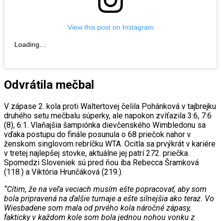
View this post on Instagram
Loading…
Odvrátila mečbal
V zápase 2. kola proti Waltertovej čelila Pohánková v tajbrejku
druhého setu mečbalu súperky, ale napokon zvíťazila 3:6, 7:6
(8), 6:1. Vlaňajšia šampiónka dievčenského Wimbledonu sa
vďaka postupu do finále posunula o 68 priečok nahor v
ženskom singlovom rebríčku WTA. Ocitla sa prvýkrát v kariére
v tretej najlepšej stovke, aktuálne jej patrí 272. priečka.
Spomedzi Sloveniek sú pred ňou iba Rebecca Šramková
(118.) a Viktória Hrunčáková (219.).
“Cítim, že na veľa veciach musím ešte popracovať, aby som
bola pripravená na ďalšie turnaje a ešte silnejšia ako teraz. Vo
Wiesbadene som mala od prvého kola náročné zápasy,
fakticky v každom kole som bola jednou nohou vonku z