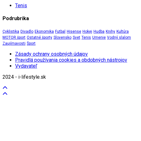
Tenis
Podrubrika
Cyklistika
Divadlo
Ekonomika
Futbal
Hisense
Hokej
Hudba
Knihy
Kultúra
MOTOR šport
Ostatné športy
Slovensko
Svet
Tenis
Umenie
Vodný slalom
Zaujímavosti
Šport
Zásady ochrany osobných údajov
Pravidlá používania cookies a obdobných nástrojov
Vydavateľ
2024 - i-lifestyle.sk