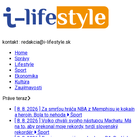
kontakt : redakcia@i-lifestyle.sk
Home
Správy
Lifestyle
Šport
Ekonomika
Kultúra
Zaujímavosti
Práve teraz
[ 8. 8. 2026 ]
Za smrťou hráča NBA z Memphisu je kokaín
a heroín. Bola to nehoda
Šport
[ 8. 8. 2026 ]
Volko chváli svojho nástupcu Machatu. Má
na to, aby prekonal moje rekordy, tvrdí slovenský
rekordér
Šport