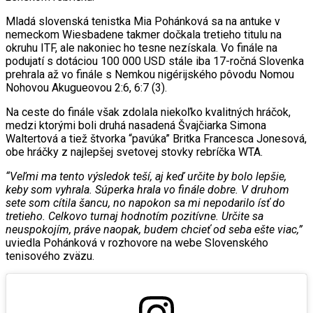
Mladá slovenská tenistka Mia Pohánková sa na antuke v
nemeckom Wiesbadene takmer dočkala tretieho titulu na
okruhu ITF, ale nakoniec ho tesne nezískala. Vo finále na
podujatí s dotáciou 100 000 USD stále iba 17-ročná Slovenka
prehrala až vo finále s Nemkou nigérijského pôvodu Nomou
Nohovou Akugueovou 2:6, 6:7 (3).
Na ceste do finále však zdolala niekoľko kvalitných hráčok,
medzi ktorými boli druhá nasadená Švajčiarka Simona
Waltertová a tiež štvorka “pavúka” Britka Francesca Jonesová,
obe hráčky z najlepšej svetovej stovky rebríčka WTA.
“Veľmi ma tento výsledok teší, aj keď určite by bolo lepšie,
keby som vyhrala. Súperka hrala vo finále dobre. V druhom
sete som cítila šancu, no napokon sa mi nepodarilo ísť do
tretieho. Celkovo turnaj hodnotím pozitívne. Určite sa
neuspokojím, práve naopak, budem chcieť od seba ešte viac,”
uviedla Pohánková v rozhovore na webe Slovenského
tenisového zväzu.