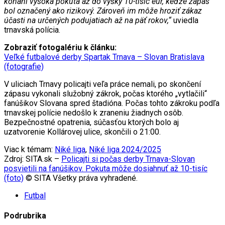
konaní vysoká pokuta až do výšky 10-tisíc eur, keďže zápas
bol označený ako rizikový. Zároveň im môže hroziť zákaz
účasti na určených podujatiach až na päť rokov,“
uviedla
trnavská polícia.
Zobraziť fotogalériu k článku:
Veľké futbalové derby Spartak Trnava – Slovan Bratislava
(fotografie)
V uliciach Trnavy policajti veľa práce nemali, po skončení
zápasu vykonali služobný zákrok, počas ktorého „vytlačili“
fanúšikov Slovana spred štadióna. Počas tohto zákroku podľa
trnavskej polície nedošlo k zraneniu žiadnych osôb.
Bezpečnostné opatrenia, súčasťou ktorých bolo aj
uzatvorenie Kollárovej ulice, skončili o 21:00.
Viac k témam:
Niké liga
,
Niké liga 2024/2025
Zdroj: SITA.sk –
Policajti si počas derby Trnava-Slovan
posvietili na fanúšikov. Pokuta môže dosiahnuť až 10-tisíc
(foto)
© SITA Všetky práva vyhradené.
Futbal
Podrubrika