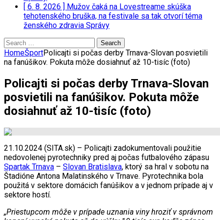
[ 6. 8. 2026 ]
Mužov čaká na Lovestreame skúška
tehotenského bruška, na festivale sa tak otvorí téma
ženského zdravia
Správy
Search
for:
Home
Šport
Policajti si počas derby Trnava-Slovan posvietili
na fanúšikov. Pokuta môže dosiahnuť až 10-tisíc (foto)
Policajti si počas derby Trnava-Slovan
posvietili na fanúšikov. Pokuta môže
dosiahnuť až 10-tisíc (foto)
21.10.2024 (SITA.sk) – Policajti zadokumentovali použitie
nedovolenej pyrotechniky pred aj počas futbalového zápasu
Spartak Trnava
–
Slovan Bratislava
, ktorý sa hral v sobotu na
Štadióne Antona Malatinského v Trnave. Pyrotechnika bola
použitá v sektore domácich fanúšikov a v jednom prípade aj v
sektore hostí.
„Priestupcom môže v prípade uznania viny hroziť v správnom