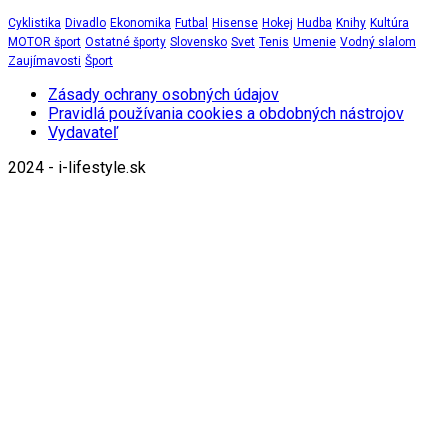
Cyklistika
Divadlo
Ekonomika
Futbal
Hisense
Hokej
Hudba
Knihy
Kultúra
MOTOR šport
Ostatné športy
Slovensko
Svet
Tenis
Umenie
Vodný slalom
Zaujímavosti
Šport
Zásady ochrany osobných údajov
Pravidlá používania cookies a obdobných nástrojov
Vydavateľ
2024 - i-lifestyle.sk