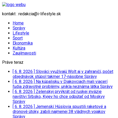
kontakt : redakcia@i-lifestyle.sk
Home
Správy
Lifestyle
Šport
Ekonomika
Kultúra
Zaujímavosti
Práve teraz
[ 6. 8. 2026 ]
Slováci využívajú Wolt aj v zahraničí, počet
objednávok stúpol takmer 17-násobne
Správy
[ 6. 8. 2026 ]
Na kúpalisku v Diakovciach mali viacerí
ľudia zdravotné problémy, unikla neznáma látka
Správy
[ 6. 8. 2026 ]
Zelenskyj prvýkrát od ruskej invázie
navštívi Srbsko, Kyjev ho chce odpútať od Moskvy
Správy
[ 6. 8. 2026 ]
Jemenskí Húsíovia spustili raketové a
dronové útoky, zabili najmenej 38 vládnych vojakov
Správy