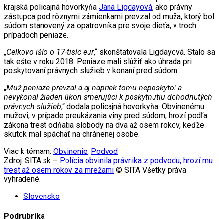
krajská policajná hovorkyňa
Jana Ligdayová
, ako právny
zástupca pod rôznymi zámienkami prevzal od muža, ktorý bol
súdom stanovený za opatrovníka pre svoje dieťa, v troch
prípadoch peniaze.
„
Celkovo išlo o 17-tisíc eur
,“ skonštatovala Ligdayová. Stalo sa
tak ešte v roku 2018. Peniaze mali slúžiť ako úhrada pri
poskytovaní právnych služieb v konaní pred súdom.
„
Muž peniaze prevzal a aj napriek tomu neposkytol a
nevykonal žiaden úkon smerujúci k poskytnutiu dohodnutých
právnych služieb
,“ dodala policajná hovorkyňa. Obvinenému
mužovi, v prípade preukázania viny pred súdom, hrozí podľa
zákona trest odňatia slobody na dva až osem rokov, keďže
skutok mal spáchať na chránenej osobe.
Viac k témam:
Obvinenie
,
Podvod
Zdroj: SITA.sk –
Polícia obvinila právnika z podvodu, hrozí mu
trest až osem rokov za mrežami
© SITA Všetky práva
vyhradené.
Slovensko
Podrubrika