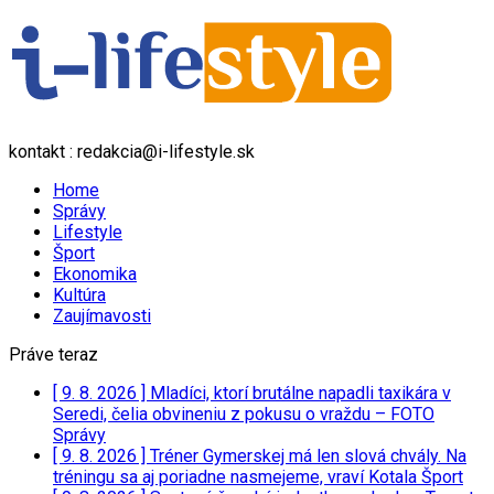
kontakt : redakcia@i-lifestyle.sk
Home
Správy
Lifestyle
Šport
Ekonomika
Kultúra
Zaujímavosti
Práve teraz
[ 9. 8. 2026 ]
Mladíci, ktorí brutálne napadli taxikára v
Seredi, čelia obvineniu z pokusu o vraždu – FOTO
Správy
[ 9. 8. 2026 ]
Tréner Gymerskej má len slová chvály. Na
tréningu sa aj poriadne nasmejeme, vraví Kotala
Šport