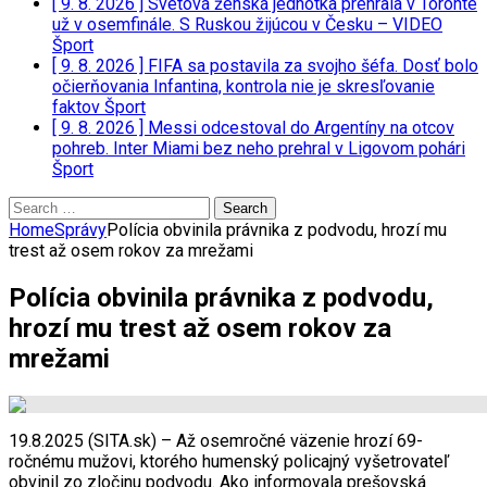
[ 9. 8. 2026 ]
Svetová ženská jednotka prehrala v Toronte
už v osemfinále. S Ruskou žijúcou v Česku – VIDEO
Šport
[ 9. 8. 2026 ]
FIFA sa postavila za svojho šéfa. Dosť bolo
očierňovania Infantina, kontrola nie je skresľovanie
faktov
Šport
[ 9. 8. 2026 ]
Messi odcestoval do Argentíny na otcov
pohreb. Inter Miami bez neho prehral v Ligovom pohári
Šport
Search
for:
Home
Správy
Polícia obvinila právnika z podvodu, hrozí mu
trest až osem rokov za mrežami
Polícia obvinila právnika z podvodu,
hrozí mu trest až osem rokov za
mrežami
19.8.2025 (SITA.sk) – Až osemročné väzenie hrozí 69-
ročnému mužovi, ktorého humenský policajný vyšetrovateľ
obvinil zo zločinu podvodu. Ako informovala prešovská