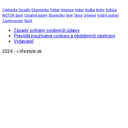
Cyklistika
Divadlo
Ekonomika
Futbal
Hisense
Hokej
Hudba
Knihy
Kultúra
MOTOR šport
Ostatné športy
Slovensko
Svet
Tenis
Umenie
Vodný slalom
Zaujímavosti
Šport
Zásady ochrany osobných údajov
Pravidlá používania cookies a obdobných nástrojov
Vydavateľ
2024 - i-lifestyle.sk