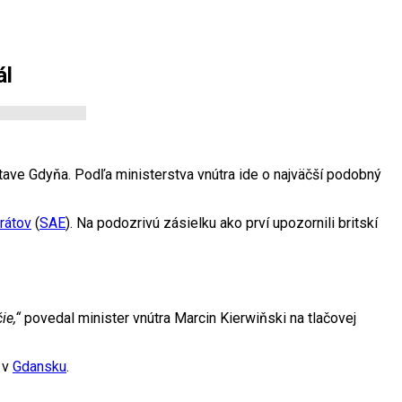
ál
tave Gdyňa. Podľa ministerstva vnútra ide o najväčší podobný
rátov
(
SAE
). Na podozrivú zásielku ako prví upozornili britskí
ie,“
povedal minister vnútra Marcin Kierwiňski na tlačovej
 v
Gdansku
.