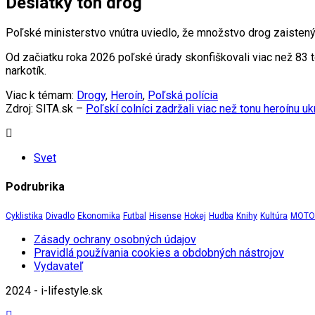
Desiatky ton drog
Poľské ministerstvo vnútra uviedlo, že množstvo drog zaisten
Od začiatku roka 2026 poľské úrady skonfiškovali viac než 83 t
narkotík.
Viac k témam:
Drogy
,
Heroín
,
Poľská polícia
Zdroj: SITA.sk –
Poľskí colníci zadržali viac než tonu heroínu u
Svet
Podrubrika
Cyklistika
Divadlo
Ekonomika
Futbal
Hisense
Hokej
Hudba
Knihy
Kultúra
MOTOR
Zásady ochrany osobných údajov
Pravidlá používania cookies a obdobných nástrojov
Vydavateľ
2024 - i-lifestyle.sk