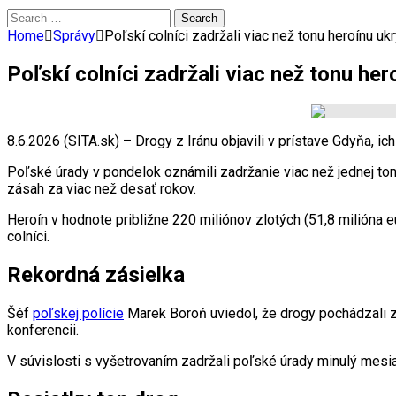
Search
for:
Home
Správy
Poľskí colníci zadržali viac než tonu heroínu u
Poľskí colníci zadržali viac než tonu he
8.6.2026 (SITA.sk) – Drogy z Iránu objavili v prístave Gdyňa, ic
Poľské úrady v pondelok oznámili zadržanie viac než jednej to
zásah za viac než desať rokov.
Heroín v hodnote približne 220 miliónov zlotých (51,8 milióna
colníci.
Rekordná zásielka
Šéf
poľskej polície
Marek Boroň uviedol, že drogy pochádzali 
konferencii.
V súvislosti s vyšetrovaním zadržali poľské úrady minulý mesi