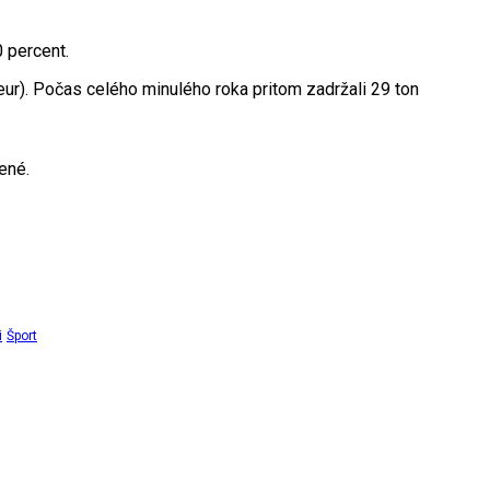
 percent.
eur). Počas celého minulého roka pritom zadržali 29 ton
ené.
i
Šport