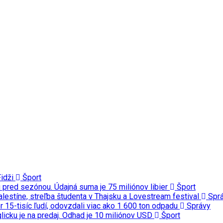
Fidži
Šport
u pred sezónou. Údajná suma je 75 miliónov libier
Šport
Palestíne, streľba študenta v Thajsku a Lovestream festival
Spr
 15-tisíc ľudí, odovzdali viac ako 1 600 ton odpadu
Správy
licku je na predaj. Odhad je 10 miliónov USD
Šport