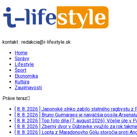
kontakt : redakcia@i-lifestyle.sk
Home
Správy
Lifestyle
Šport
Ekonomika
Kultúra
Zaujímavosti
Práve teraz
[ 8. 8. 2026 ]
Japonské slnko zabilo statného ragbystu z 
[ 8. 8. 2026 ]
Bruno Guimaraes je najväčšia posila Arsenal
[ 8. 8. 2026 ]
Top foto dňa (7. august 2026): Včelie úle v 
[ 8. 8. 2026 ]
Zberný dvor v Dúbravke využilo za rok takmer
[ 8. 8. 2026 ]
Lopta z Maradonovho Gólu storočia proti Ang