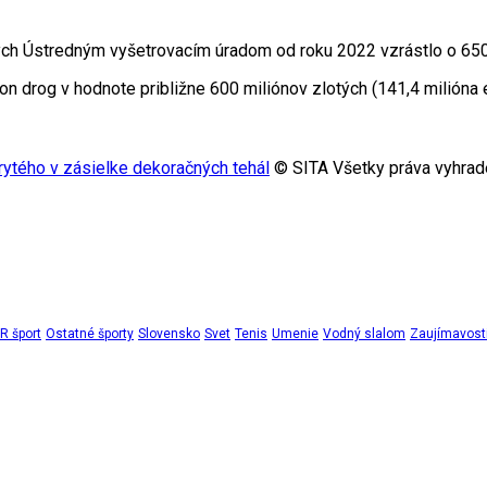
ých Ústredným vyšetrovacím úradom od roku 2022 vzrástlo o 650
on drog v hodnote približne 600 miliónov zlotých (141,4 milióna 
krytého v zásielke dekoračných tehál
© SITA Všetky práva vyhrad
 šport
Ostatné športy
Slovensko
Svet
Tenis
Umenie
Vodný slalom
Zaujímavost