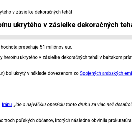
krytého v zásielke dekoračných tehál
roínu ukrytého v zásielke dekoračných teh
h hodnota presahuje 51 miliónov eur.
ny heroínu ukrytého v zásielke dekoračných tehál v baltskom prís
 eur) bol ukrytý v náklade dovezenom zo
Spojených arabských emi
z
Iránu
.
„Ide o najväčšiu operáciu tohto druhu za viac než desaťroč
ac troch poľských občanov, ktorých následne obvinila prokuratúra