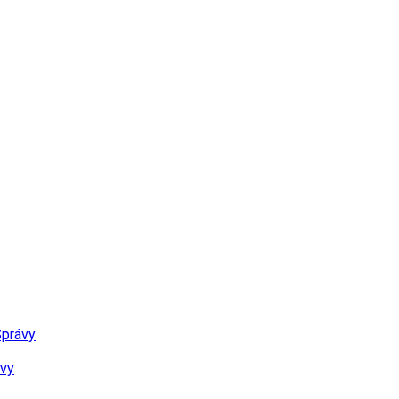
právy
vy