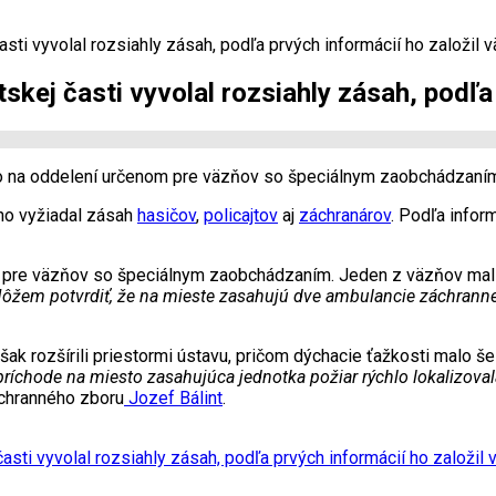
sti vyvolal rozsiahly zásah, podľa prvých informácií ho založil 
skej časti vyvolal rozsiahly zásah, podľa
no na oddelení určenom pre väzňov so špeciálnym zaobchádzaní
áno vyžiadal zásah
hasičov
,
policajtov
aj
záchranárov
. Podľa infor
pre väzňov so špeciálnym zaobchádzaním. Jeden z väzňov mal na
ôžem potvrdiť, že na mieste zasahujú dve ambulancie záchrannej
šak rozšírili priestormi ústavu, pričom dýchacie ťažkosti malo š
ríchode na miesto zasahujúca jednotka požiar rýchlo lokalizovala
chranného zboru
Jozef Bálint
.
asti vyvolal rozsiahly zásah, podľa prvých informácií ho založil