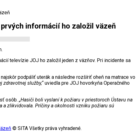
väzeň
 prvých informácií ho založil väzeň
m.
mácií televízie JOJ ho založil jeden z väzňov. Pri incidente sa
jskôr podpáliť uterák a následne rozšíriť oheň na matrace vo
 zdravotnej služby,“
uviedla pre JOJ hovorkyňa Operačného
esť osôb.
„Hasiči boli vyslaní k požiaru v priestoroch Ústavu na
 a zlikvidovala. Príčiny a okolnosti vzniku požiaru sú
 väzeň
© SITA Všetky práva vyhradené.