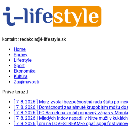
kontakt : redakcia@i-lifestyle.sk
Home
Správy
Lifestyle
Šport
Ekonomika
Kultúra
Zaujímavosti
Práve teraz
[ 7. 8. 2026 ]
Merz zvolal bezpečnostnú radu štátu po inci
[ 7. 8. 2026 ]
Domácnosti zasiahnuté krupobitím môžu dost
[ 7. 8. 2026 ]
FC Barcelona zrušil prípravný zápas v Marok
[ 7. 8. 2026 ]
Mladých Indov napadli v Nitre muži v kuklách,
[ 7. 8. 2026 ]
dm na LOVESTREAM-e opäť spojí festivalové