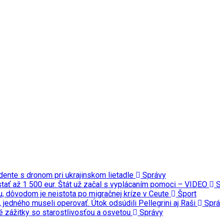
dente s dronom pri ukrajinskom lietadle
Správy
ať až 1 500 eur. Štát už začal s vyplácaním pomoci – VIDEO
S
u, dôvodom je neistota po migračnej kríze v Ceute
Šport
 jedného museli operovať. Útok odsúdili Pellegrini aj Raši
Sprá
 zážitky so starostlivosťou a osvetou
Správy