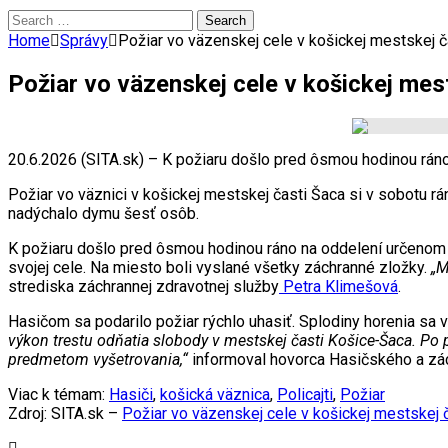
Search
for:
Home
Správy
Požiar vo väzenskej cele v košickej mestskej ča
Požiar vo väzenskej cele v košickej mest
20.6.2026 (SITA.sk) – K požiaru došlo pred ôsmou hodinou rá
Požiar vo väznici v košickej mestskej časti Šaca si v sobotu r
nadýchalo dymu šesť osôb.
K požiaru došlo pred ôsmou hodinou ráno na oddelení určenom 
svojej cele. Na miesto boli vyslané všetky záchranné zložky.
„M
strediska záchrannej zdravotnej služby
Petra Klimešová
.
Hasičom sa podarilo požiar rýchlo uhasiť. Splodiny horenia sa v
výkon trestu odňatia slobody v mestskej časti Košice-Šaca. Po p
predmetom vyšetrovania,“
informoval hovorca Hasičského a zá
Viac k témam:
Hasiči
,
košická väznica
,
Policajti
,
Požiar
Zdroj: SITA.sk –
Požiar vo väzenskej cele v košickej mestskej č