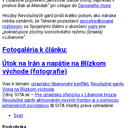
v Libanone pripravení
„aktivovať ďalšie fronty, napríklad v
prielive Bab al‑Mandab“
pri vstupe do
Červeného mora
.
Hrozby Revolučných gárd prišli krátko potom, ako iránske
média oznámili, že Teherán pozastavil
sprostredkované
rozhovory
so Spojenými štátmi o ukončení
vojny
pre
„pokračujúce zločiny sionistického režimu (Izraela)
v
Libanone“.
Fotogaléria k článku:
Útok na Irán a napätie na Blízkom
východe (fotografie)
Viac k témam:
izraelsko-libanonský konflikt
,
Revolučné gardy
,
Vojna na Blízkom východe
Zdroj: SITA.sk –
Pre izraelskú ofenzívu v Libanone hrozia
Revolučné gardy aktivovaním nových frontov aj s pomocou
jemenských povstalcov
© SITA Všetky práva vyhradené.
Svet
Podrubrika