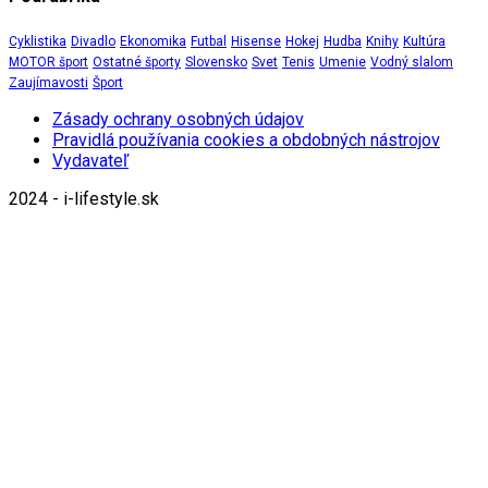
Cyklistika
Divadlo
Ekonomika
Futbal
Hisense
Hokej
Hudba
Knihy
Kultúra
MOTOR šport
Ostatné športy
Slovensko
Svet
Tenis
Umenie
Vodný slalom
Zaujímavosti
Šport
Zásady ochrany osobných údajov
Pravidlá používania cookies a obdobných nástrojov
Vydavateľ
2024 - i-lifestyle.sk