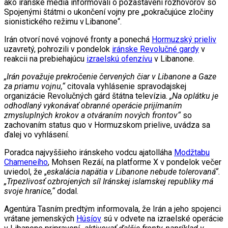
ako iránske média informovali o pozastavení rozhovorov so
Spojenými štátmi o ukončení vojny pre „pokračujúce zločiny
sionistického režimu v Libanone“.
Irán otvorí nové vojnové fronty a ponechá
Hormuzský prieliv
uzavretý, pohrozili v pondelok
iránske Revolučné gardy
v
reakcii na prebiehajúcu
izraelskú ofenzívu
v Libanone.
„Irán považuje prekročenie červených čiar v Libanone a Gaze
za priamu vojnu,“
citovala vyhlásenie spravodajskej
organizácie Revolučných gárd štátna televízia.
„Na oplátku je
odhodlaný vykonávať obranné operácie prijímaním
zmysluplných krokov a otváraním nových frontov“
so
zachovaním status quo v Hormuzskom prielive, uvádza sa
ďalej vo vyhlásení.
Poradca najvyššieho iránskeho vodcu ajatolláha
Modžtabu
Chameneího
, Mohsen Rezáí, na platforme X v pondelok večer
uviedol, že „
eskalácia napätia v Libanone nebude tolerovaná“.
„Trpezlivosť ozbrojených síl Iránskej islamskej republiky má
svoje hranice,“
dodal.
Agentúra Tasním predtým informovala, že Irán a jeho spojenci
vrátane jemenských
Húsíov
sú v odvete na izraelské operácie