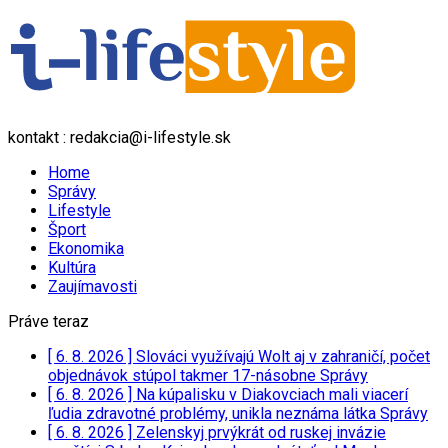
kontakt : redakcia@i-lifestyle.sk
Home
Správy
Lifestyle
Šport
Ekonomika
Kultúra
Zaujímavosti
Práve teraz
[ 6. 8. 2026 ]
Slováci využívajú Wolt aj v zahraničí, počet
objednávok stúpol takmer 17-násobne
Správy
[ 6. 8. 2026 ]
Na kúpalisku v Diakovciach mali viacerí
ľudia zdravotné problémy, unikla neznáma látka
Správy
[ 6. 8. 2026 ]
Zelenskyj prvýkrát od ruskej invázie