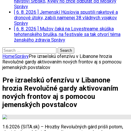
navštívi Srbsko, Kyjev ho chce odpútať od Moskvy
Správy
[ 6. 8. 2026 ]
Jemenskí Húsíovia spustili raketové a
dronové útoky, zabili najmenej 38 vládnych vojakov
Správy
[ 6. 8. 2026 ]
Mužov čaká na Lovestreame skúška
tehotenského bruška, na festivale sa tak otvorí téma
ženského zdravia
Správy
Search
for:
Home
Správy
Pre izraelskú ofenzívu v Libanone hrozia
Revolučné gardy aktivovaním nových frontov aj s pomocou
jemenských povstalcov
Pre izraelskú ofenzívu v Libanone
hrozia Revolučné gardy aktivovaním
nových frontov aj s pomocou
jemenských povstalcov
1.6.2026 (SITA.sk) – Hrozby Revolučných gárd prišli potom,