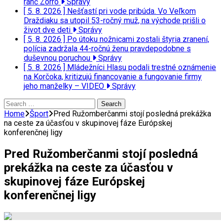
ranč Zorro
Správy
[ 5. 8. 2026 ]
Nešťastí pri vode pribúda. Vo Veľkom
Draždiaku sa utopil 53-ročný muž, na východe prišli o
život dve deti
Správy
[ 5. 8. 2026 ]
Po útoku nožnicami zostali štyria zranení,
polícia zadržala 44-ročnú ženu pravdepodobne s
duševnou poruchou
Správy
[ 5. 8. 2026 ]
Mládežníci Hlasu podali trestné oznámenie
na Korčoka, kritizujú financovanie a fungovanie firmy
jeho manželky – VIDEO
Správy
Search
for:
Home
Šport
Pred Ružomberčanmi stojí posledná prekážka
na ceste za účasťou v skupinovej fáze Európskej
konferenčnej ligy
Pred Ružomberčanmi stojí posledná
prekážka na ceste za účasťou v
skupinovej fáze Európskej
konferenčnej ligy