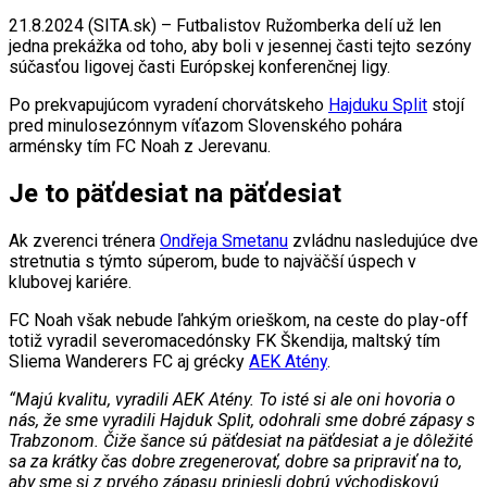
21.8.2024 (SITA.sk) – Futbalistov Ružomberka delí už len
jedna prekážka od toho, aby boli v jesennej časti tejto sezóny
súčasťou ligovej časti Európskej konferenčnej ligy.
Po prekvapujúcom vyradení chorvátskeho
Hajduku Split
stojí
pred minulosezónnym víťazom Slovenského pohára
arménsky tím FC Noah z Jerevanu.
Je to päťdesiat na päťdesiat
Ak zverenci trénera
Ondřeja Smetanu
zvládnu nasledujúce dve
stretnutia s týmto súperom, bude to najväčší úspech v
klubovej kariére.
FC Noah však nebude ľahkým orieškom, na ceste do play-off
totiž vyradil severomacedónsky FK Škendija, maltský tím
Sliema Wanderers FC aj grécky
AEK Atény
.
“Majú kvalitu, vyradili AEK Atény. To isté si ale oni hovoria o
nás, že sme vyradili Hajduk Split, odohrali sme dobré zápasy s
Trabzonom. Čiže šance sú päťdesiat na päťdesiat a je dôležité
sa za krátky čas dobre zregenerovať, dobre sa pripraviť na to,
aby sme si z prvého zápasu priniesli dobrú východiskovú