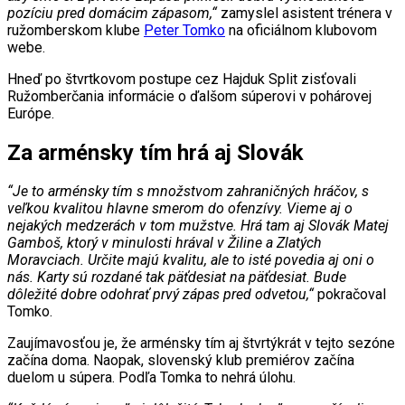
pozíciu pred domácim zápasom,“
zamyslel asistent trénera v
ružomberskom klube
Peter Tomko
na oficiálnom klubovom
webe.
Hneď po štvrtkovom postupe cez Hajduk Split zisťovali
Ružomberčania informácie o ďalšom súperovi v pohárovej
Európe.
Za arménsky tím hrá aj Slovák
“Je to arménsky tím s množstvom zahraničných hráčov, s
veľkou kvalitou hlavne smerom do ofenzívy. Vieme aj o
nejakých medzerách v tom mužstve. Hrá tam aj Slovák Matej
Gamboš, ktorý v minulosti hrával v Žiline a Zlatých
Moravciach. Určite majú kvalitu, ale to isté povedia aj oni o
nás. Karty sú rozdané tak päťdesiat na päťdesiat. Bude
dôležité dobre odohrať prvý zápas pred odvetou,“
pokračoval
Tomko.
Zaujímavosťou je, že arménsky tím aj štvrtýkrát v tejto sezóne
začína doma. Naopak, slovenský klub premiérov začína
duelom u súpera. Podľa Tomka to nehrá úlohu.