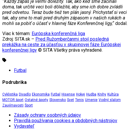
“Každý zápas je veľmi dôležitý. Tak, ako keď sme začínali
doma, tak určité veci boli dôležité, aby sme ich dobre zvládli
pred odvetou. Teraz bude tiež ten plán jasný. Prichystať si veci
tak, aby sme to mali pred druhým zápasom v našich rukách a
mohli sa pobiť o účasť v hlavnej fáze Konferenčnej ligy,“
dodal.
Viac k témam:
Európska konferenčná liga
Zdroj: SITA.sk –
Pred Ružomberčanmi stojí posledná
prekážka na ceste za účasťou v skupinovej fáze Európskej
konferenčnej ligy
© SITA Všetky práva vyhradené.
Futbal
Podrubrika
Cyklistika
Divadlo
Ekonomika
Futbal
Hisense
Hokej
Hudba
Knihy
Kultúra
MOTOR šport
Ostatné športy
Slovensko
Svet
Tenis
Umenie
Vodný slalom
Zaujímavosti
Šport
Zásady ochrany osobných údajov
Pravidlá používania cookies a obdobných nástrojov
Vydavateľ