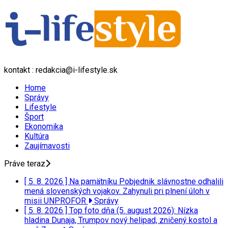
kontakt : redakcia@i-lifestyle.sk
Home
Správy
Lifestyle
Šport
Ekonomika
Kultúra
Zaujímavosti
Práve teraz
[ 5. 8. 2026 ]
Na pamätníku Pobjednik slávnostne odhalili
mená slovenských vojakov. Zahynuli pri plnení úloh v
misii UNPROFOR
Správy
[ 5. 8. 2026 ]
Top foto dňa (5. august 2026): Nízka
hladina Dunaja, Trumpov nový helipad, zničený kostol a