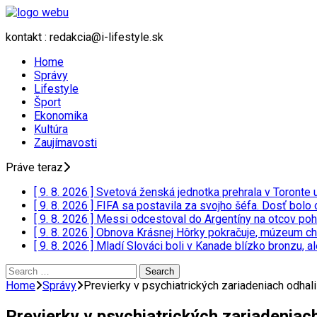
kontakt : redakcia@i-lifestyle.sk
Home
Správy
Lifestyle
Šport
Ekonomika
Kultúra
Zaujímavosti
Práve teraz
[ 9. 8. 2026 ]
Svetová ženská jednotka prehrala v Toronte
[ 9. 8. 2026 ]
FIFA sa postavila za svojho šéfa. Dosť bolo o
[ 9. 8. 2026 ]
Messi odcestoval do Argentíny na otcov poh
[ 9. 8. 2026 ]
Obnova Krásnej Hôrky pokračuje, múzeum ch
[ 9. 8. 2026 ]
Mladí Slováci boli v Kanade blízko bronzu, a
Search
for:
Home
Správy
Previerky v psychiatrických zariadeniach odhal
Previerky v psychiatrických zariadeniac