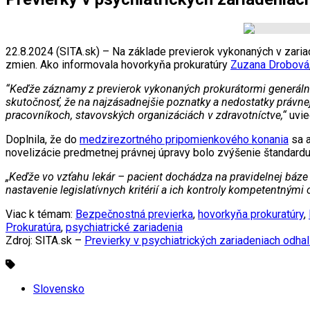
22.8.2024 (SITA.sk) – Na základe previerok vykonaných v zaria
zmien. Ako informovala hovorkyňa prokuratúry
Zuzana Drobová
“Keďže záznamy z previerok vykonaných prokurátormi generálne
skutočnosť, že na najzásadnejšie poznatky a nedostatky práv
pracovníkoch, stavovských organizáciách v zdravotníctve,“
uvie
Doplnila, že do
medzirezortného pripomienkového konania
sa a
novelizácie predmetnej právnej úpravy bolo zvýšenie štandardu 
„Keďže vo vzťahu lekár – pacient dochádza na pravidelnej báze 
nastavenie legislatívnych kritérií a ich kontroly kompetentnými 
Viac k témam:
Bezpečnostná previerka
,
hovorkyňa prokuratúry
,
Prokuratúra
,
psychiatrické zariadenia
Zdroj: SITA.sk –
Previerky v psychiatrických zariadeniach odhal
Slovensko