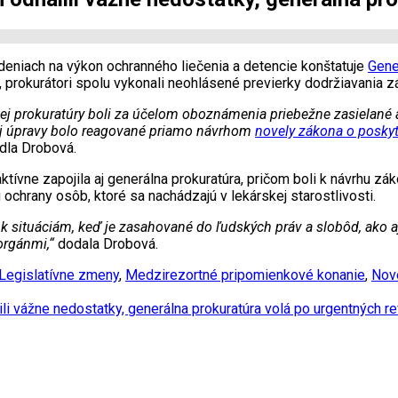
deniach na výkon ochranného liečenia a detencie konštatuje
Gene
, prokurátori spolu vykonali neohlásené previerky dodržiavania z
j prokuratúry boli za účelom oboznámenia priebežne zasielané 
nej úpravy bolo reagované priamo návrhom
novely zákona o poskyt
dla Drobová.
ktívne zapojila aj generálna prokuratúra, pričom boli k návrhu 
ochrany osôb, ktoré sa nachádzajú v lekárskej starostlivosti.
k situáciám, keď je zasahované do ľudských práv a slobôd, ako a
orgánmi,“
dodala Drobová.
Legislatívne zmeny
,
Medzirezortné pripomienkové konanie
,
Nove
ili vážne nedostatky, generálna prokuratúra volá po urgentných r