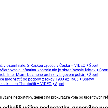
 už v osemfinále. S Ruskou žijúcou v Česku – VIDEO
Šport
čierňovania Infantina, kontrola nie je skresľovanie faktov
Špor
reb. Inter Miami bez neho prehral v Ligovom pohári
Šport
ce hrad vrátiť do podoby z rokov 1903 až 1905
Správy
le nakoniec Fíni otočili – VIDEO
Šport
ili vážne nedostatky, generálna prokuratúra volá po urgentných r
h odhalili vážne nedostatky, generálna p