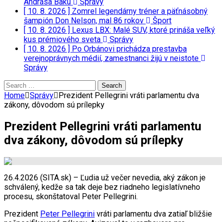
Andrása Baku
Správy
[ 10. 8. 2026 ]
Zomrel legendárny tréner a päťnásobný
šampión Don Nelson, mal 86 rokov
Šport
[ 10. 8. 2026 ]
Lexus LBX: Malé SUV, ktoré prináša veľký
kus prémiového sveta
Správy
[ 10. 8. 2026 ]
Po Orbánovi prichádza prestavba
verejnoprávnych médií, zamestnanci žijú v neistote
Správy
Search
for:
Home
Správy
Prezident Pellegrini vráti parlamentu dva
zákony, dôvodom sú prílepky
Prezident Pellegrini vráti parlamentu
dva zákony, dôvodom sú prílepky
26.4.2026 (SITA.sk) – Ľudia už večer nevedia, aký zákon je
schválený, kedže sa tak deje bez riadneho legislatívneho
procesu, skonštatoval Peter Pellegrini.
Prezident
Peter Pellegrini
vráti parlamentu dva zatiaľ bližšie