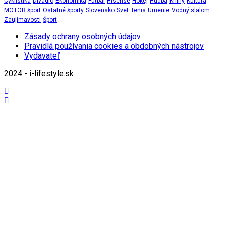
Cyklistika
Divadlo
Ekonomika
Futbal
Hisense
Hokej
Hudba
Knihy
Kultúra
MOTOR šport
Ostatné športy
Slovensko
Svet
Tenis
Umenie
Vodný slalom
Zaujímavosti
Šport
Zásady ochrany osobných údajov
Pravidlá používania cookies a obdobných nástrojov
Vydavateľ
2024 - i-lifestyle.sk