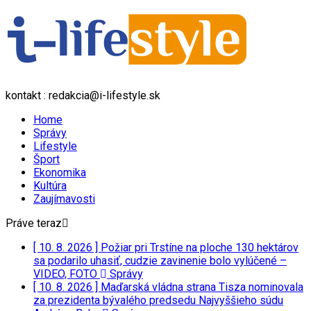
kontakt : redakcia@i-lifestyle.sk
Home
Správy
Lifestyle
Šport
Ekonomika
Kultúra
Zaujímavosti
Práve teraz
[ 10. 8. 2026 ]
Požiar pri Trstíne na ploche 130 hektárov
sa podarilo uhasiť, cudzie zavinenie bolo vylúčené –
VIDEO, FOTO
Správy
[ 10. 8. 2026 ]
Maďarská vládna strana Tisza nominovala
za prezidenta bývalého predsedu Najvyššieho súdu