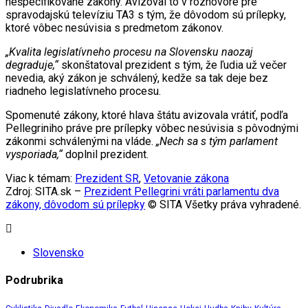
nešpecifikované zákony. Avizoval to v rozhovore pre
spravodajskú televíziu TA3 s tým, že dôvodom sú prílepky,
ktoré vôbec nesúvisia s predmetom zákonov.
„Kvalita legislatívneho procesu na Slovensku naozaj
degraduje,“
skonštatoval prezident s tým, že ľudia už večer
nevedia, aký zákon je schválený, kedže sa tak deje bez
riadneho legislatívneho procesu.
Spomenuté zákony, ktoré hlava štátu avizovala vrátiť, podľa
Pellegriniho práve pre prílepky vôbec nesúvisia s pôvodnými
zákonmi schválenými na vláde.
„Nech sa s tým parlament
vysporiada,“
doplnil prezident.
Viac k témam:
Prezident SR
,
Vetovanie zákona
Zdroj: SITA.sk –
Prezident Pellegrini vráti parlamentu dva
zákony, dôvodom sú prílepky
© SITA Všetky práva vyhradené.
Slovensko
Podrubrika