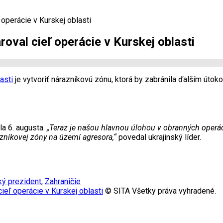
 operácie v Kurskej oblasti
roval cieľ operácie v Kurskej oblasti
asti
je vytvoriť nárazníkovú zónu, ktorá by zabránila ďalším úto
la 6. augusta.
„Teraz je našou hlavnou úlohou v obranných operác
azníkovej zóny na území agresora,“
povedal ukrajinský líder.
ký prezident
,
Zahraničie
ieľ operácie v Kurskej oblasti
© SITA Všetky práva vyhradené.