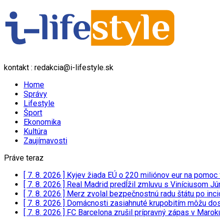
kontakt : redakcia@i-lifestyle.sk
Home
Správy
Lifestyle
Šport
Ekonomika
Kultúra
Zaujímavosti
Práve teraz
[ 7. 8. 2026 ]
Kyjev žiada EÚ o 220 miliónov eur na pomoc 
[ 7. 8. 2026 ]
Real Madrid predĺžil zmluvu s Viníciusom J
[ 7. 8. 2026 ]
Merz zvolal bezpečnostnú radu štátu po inci
[ 7. 8. 2026 ]
Domácnosti zasiahnuté krupobitím môžu dost
[ 7. 8. 2026 ]
FC Barcelona zrušil prípravný zápas v Marok