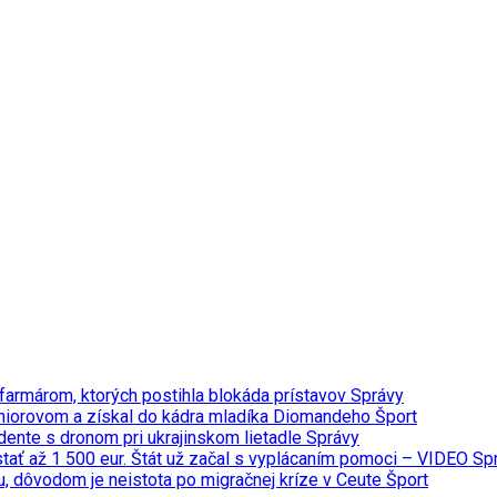
farmárom, ktorých postihla blokáda prístavov
Správy
úniorovom a získal do kádra mladíka Diomandeho
Šport
dente s dronom pri ukrajinskom lietadle
Správy
ať až 1 500 eur. Štát už začal s vyplácaním pomoci – VIDEO
Sp
u, dôvodom je neistota po migračnej kríze v Ceute
Šport