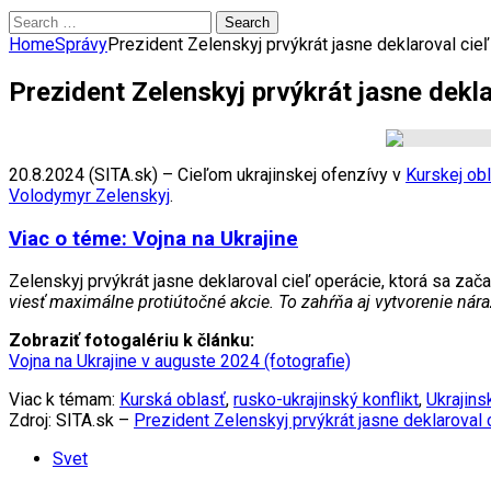
Search
for:
Home
Správy
Prezident Zelenskyj prvýkrát jasne deklaroval cieľ
Prezident Zelenskyj prvýkrát jasne dekla
20.8.2024 (SITA.sk) – Cieľom ukrajinskej ofenzívy v
Kurskej obl
Volodymyr Zelenskyj
.
Viac o téme: Vojna na Ukrajine
Zelenskyj prvýkrát jasne deklaroval cieľ operácie, ktorá sa zača
viesť maximálne protiútočné akcie. To zahŕňa aj vytvorenie nár
Zobraziť fotogalériu k článku:
Vojna na Ukrajine v auguste 2024 (fotografie)
Viac k témam:
Kurská oblasť
,
rusko-ukrajinský konflikt
,
Ukrajins
Zdroj: SITA.sk –
Prezident Zelenskyj prvýkrát jasne deklaroval c
Svet