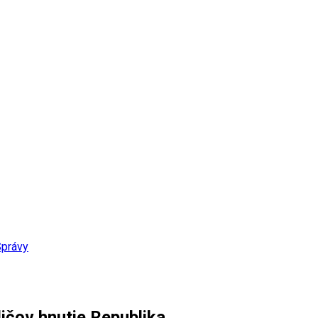
právy
ičov hnutie Republika