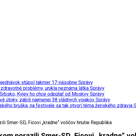
t objednávok stúpol takmer 17-násobne
Správy
a zdravotné problémy, unikla neznáma látka
Správy
vi Srbsko, Kyjev ho chce odpútať od Moskvy
Správy
vé útoky, zabili najmenej 38 vládnych vojakov
Správy
ého bruška, na festivale sa tak otvorí téma ženského zdravia
S
li Smer-SD, Ficovi „kradne“ voličov hnutie Republika
om porazili Smer-SD, Ficovi „kradne“ vol