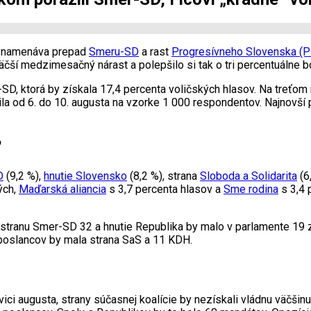
zaznamenáva prepad
Smeru-SD
a rast
Progresívneho Slovenska (P
ší medzimesačný nárast a polepšilo si tak o tri percentuálne b
D, ktorá by získala 17,4 percenta voličských hlasov. Na treťom
la od 6. do 10. augusta na vzorke 1 000 respondentov. Najnovší pr
?
D
(9,2 %),
hnutie Slovensko
(8,2 %), strana
Sloboda a Solidarita
(6
ých,
Maďarská aliancia
s 3,7 percenta hlasov a
Sme rodina
s 3,4 
stranu Smer-SD 32 a hnutie Republika by malo v parlamente 19 z
poslancov by mala strana SaS a 11 KDH.
vici augusta, strany súčasnej koalície by nezískali vládnu väčšin