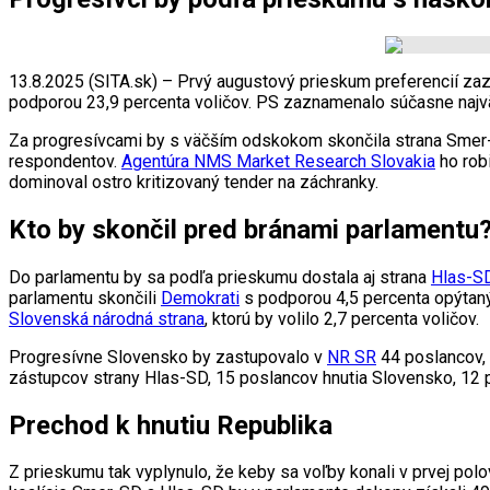
13.8.2025 (SITA.sk) – Prvý augustový prieskum preferencií 
podporou 23,9 percenta voličov. PS zaznamenalo súčasne najväč
Za progresívcami by s väčším odskokom skončila strana Smer-S
respondentov.
Agentúra NMS Market Research Slovakia
ho robi
dominoval ostro kritizovaný tender na záchranky.
Kto by skončil pred bránami parlamentu
Do parlamentu by sa podľa prieskumu dostala aj strana
Hlas-S
parlamentu skončili
Demokrati
s podporou 4,5 percenta opýtan
Slovenská národná strana
, ktorú by volilo 2,7 percenta voličov.
Progresívne Slovensko by zastupovalo v
NR SR
44 poslancov, 
zástupcov strany Hlas-SD, 15 poslancov hnutia Slovensko, 12 
Prechod k hnutiu Republika
Z prieskumu tak vyplynulo, že keby sa voľby konali v prvej polo