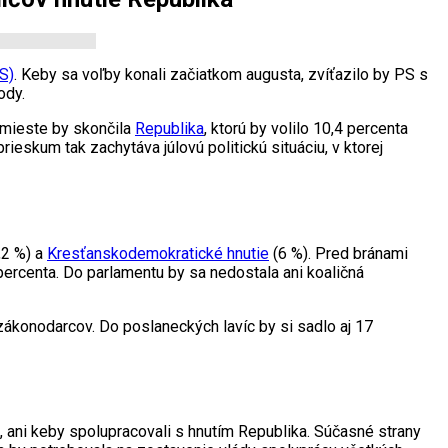
S)
. Keby sa voľby konali začiatkom augusta, zvíťazilo by PS s
ody.
 mieste by skončila
Republika
, ktorú by volilo 10,4 percenta
ieskum tak zachytáva júlovú politickú situáciu, v ktorej
,2 %) a
Kresťanskodemokratické hnutie
(6 %). Pred bránami
percenta. Do parlamentu by sa nedostala ani koaličná
ákonodarcov. Do poslaneckých lavíc by si sadlo aj 17
u, ani keby spolupracovali s hnutím Republika. Súčasné strany