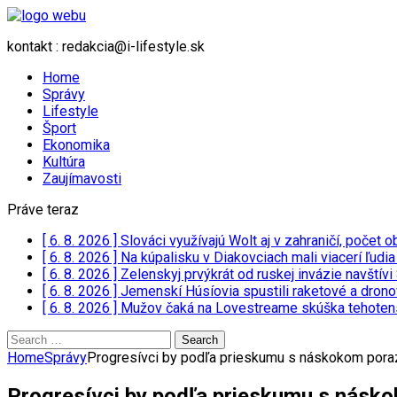
kontakt : redakcia@i-lifestyle.sk
Home
Správy
Lifestyle
Šport
Ekonomika
Kultúra
Zaujímavosti
Práve teraz
[ 6. 8. 2026 ]
Slováci využívajú Wolt aj v zahraničí, poče
[ 6. 8. 2026 ]
Na kúpalisku v Diakovciach mali viacerí ľudi
[ 6. 8. 2026 ]
Zelenskyj prvýkrát od ruskej invázie navští
[ 6. 8. 2026 ]
Jemenskí Húsíovia spustili raketové a drono
[ 6. 8. 2026 ]
Mužov čaká na Lovestreame skúška tehotensk
Search
for:
Home
Správy
Progresívci by podľa prieskumu s náskokom porazi
Progresívci by podľa prieskumu s náskok