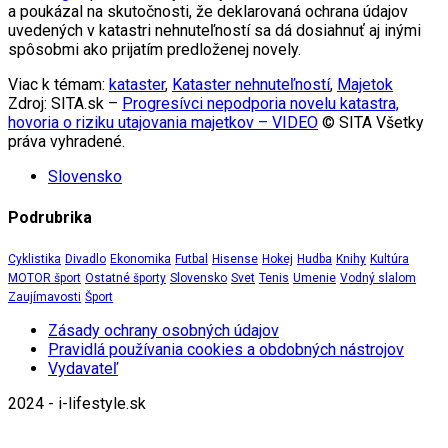
a poukázal na skutočnosti, že deklarovaná ochrana údajov
uvedených v katastri nehnuteľností sa dá dosiahnuť aj inými
spôsobmi ako prijatím predloženej novely.
Viac k témam:
kataster
,
Kataster nehnuteľností
,
Majetok
Zdroj: SITA.sk –
Progresívci nepodporia novelu katastra,
hovoria o riziku utajovania majetkov – VIDEO
© SITA Všetky
práva vyhradené.
Slovensko
Podrubrika
Cyklistika
Divadlo
Ekonomika
Futbal
Hisense
Hokej
Hudba
Knihy
Kultúra
MOTOR šport
Ostatné športy
Slovensko
Svet
Tenis
Umenie
Vodný slalom
Zaujímavosti
Šport
Zásady ochrany osobných údajov
Pravidlá používania cookies a obdobných nástrojov
Vydavateľ
2024 - i-lifestyle.sk