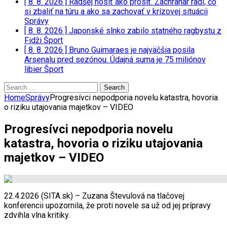
[ 8. 8. 2026 ]
Radšej nosiť ako prosiť. Záchranár radí, čo
si zbaliť na túru a ako sa zachovať v krízovej situácii
Správy
[ 8. 8. 2026 ]
Japonské slnko zabilo statného ragbystu z
Fidži
Šport
[ 8. 8. 2026 ]
Bruno Guimaraes je najväčšia posila
Arsenalu pred sezónou. Údajná suma je 75 miliónov
libier
Šport
Search
for:
Home
Správy
Progresívci nepodporia novelu katastra, hovoria
o riziku utajovania majetkov – VIDEO
Progresívci nepodporia novelu
katastra, hovoria o riziku utajovania
majetkov – VIDEO
22.4.2026 (SITA.sk) – Zuzana Števulová na tlačovej
konferencii upozornila, že proti novele sa už od jej prípravy
zdvihla vlna kritiky.