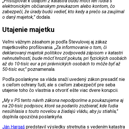
„
Pristupovať k údajom z katastra budú môcť len ľudia s
elektronickým občianskym preukazom alebo kontom, čo
zabezpečí, že úrady budú vedieť, kto kedy a prečo sa zaujímal
o daný majetok,”
dodala.
Utajenie majetku
Veľmi vážnym zásahom je podľa Števulovej aj zákaz
majetkového profilovania.
„Za informovanie o tom, či
deklarovaný majetok politikov zodpovedá zápisom v katastri
nehnuteľností, bude môcť hroziť pokuta, pri fyzických osobách
až do 10-tisíc eur a pri právnických osobách to môže byť až
50-tisíc eur,”
poznamenala.
Podľa poslankyne sa vláda snaží uvedený zákon presadiť nie
s cieľom ochrany ľudí, ale s cieľom zabezpečiť pre seba
utajenie toho čo vlastnia a otvoriť ešte viac dvere korupcii.
„My v PS tento návrh zákona nepodporíme a poukazujeme aj
na 20-tisíc podpisov, ktoré sa podarilo zozbierať, kde ľudia
nesúhlasia s touto novelou a žiadajú vládu, aby ju stiahla,”
doplnila opozičná poslankyňa.
Ján Hargaš
predstavil výsledky stretnutia s vedením katastra