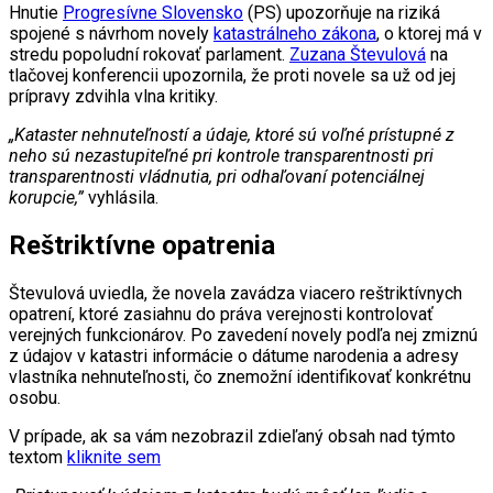
Hnutie
Progresívne Slovensko
(PS) upozorňuje na riziká
spojené s návrhom novely
katastrálneho zákona
, o ktorej má v
stredu popoludní rokovať parlament.
Zuzana Števulová
na
tlačovej konferencii upozornila, že proti novele sa už od jej
prípravy zdvihla vlna kritiky.
„Kataster nehnuteľností a údaje, ktoré sú voľné prístupné z
neho sú nezastupiteľné pri kontrole transparentnosti pri
transparentnosti vládnutia, pri odhaľovaní potenciálnej
korupcie,”
vyhlásila.
Reštriktívne opatrenia
Števulová uviedla, že novela zavádza viacero reštriktívnych
opatrení, ktoré zasiahnu do práva verejnosti kontrolovať
verejných funkcionárov. Po zavedení novely podľa nej zmiznú
z údajov v katastri informácie o dátume narodenia a adresy
vlastníka nehnuteľnosti, čo znemožní identifikovať konkrétnu
osobu.
V prípade, ak sa vám nezobrazil zdieľaný obsah nad týmto
textom
kliknite sem