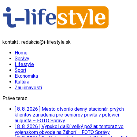
kontakt : redakcia@i-lifestyle.sk
Home
Správy
Lifestyle
Šport
Ekonomika
Kultúra
Zaujímavosti
Práve teraz
[ 8. 8. 2026 ]
Mesto otvorilo denný stacionár, prvých
klientov zariadenia pre seniorov privíta v polovici
augusta – FOTO
Správy
[ 8. 8. 2026 ]
Vypukol ďalší veľký požiar, tentoraz vo
vojenskom obvode na Záhorí – FOTO
Správy