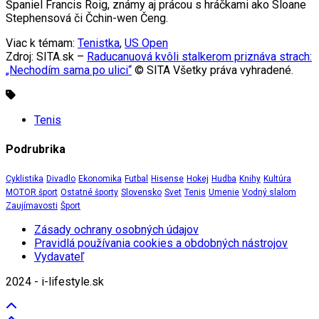
Španiel Francis Roig, známy aj prácou s hráčkami ako Sloane
Stephensová či Čchin-wen Čeng.
Viac k témam:
Tenistka
,
US Open
Zdroj: SITA.sk –
Raducanuová kvôli stalkerom priznáva strach:
„Nechodím sama po ulici“
© SITA Všetky práva vyhradené.
Tenis
Podrubrika
Cyklistika
Divadlo
Ekonomika
Futbal
Hisense
Hokej
Hudba
Knihy
Kultúra
MOTOR šport
Ostatné športy
Slovensko
Svet
Tenis
Umenie
Vodný slalom
Zaujímavosti
Šport
Zásady ochrany osobných údajov
Pravidlá používania cookies a obdobných nástrojov
Vydavateľ
2024 - i-lifestyle.sk