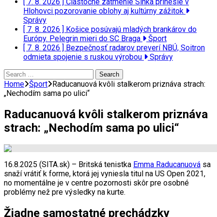
[ 7. 8. 2026 ]
Čiastočné zatmenie Slnka prinesie v
Hlohovci pozorovanie oblohy aj kultúrny zážitok
Správy
[ 7. 8. 2026 ]
Košice posúvajú mladých brankárov do
Európy. Pelegrin mieri do SC Braga
Šport
[ 7. 8. 2026 ]
Bezpečnosť radarov preverí NBÚ, Soitron
odmieta spojenie s ruskou výrobou
Správy
Search
for:
Home
Šport
Raducanuová kvôli stalkerom priznáva strach:
„Nechodím sama po ulici“
Raducanuová kvôli stalkerom priznáva
strach: „Nechodím sama po ulici“
16.8.2025 (SITA.sk) – Britská tenistka
Emma Raducanuová
sa
snaží vrátiť k forme, ktorá jej vyniesla titul na US Open 2021,
no momentálne je v centre pozornosti skôr pre osobné
problémy než pre výsledky na kurte.
Žiadne samostatné prechádzky