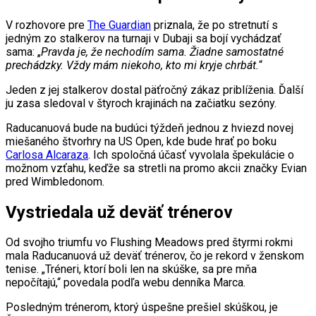
V rozhovore pre
The Guardian
priznala, že po stretnutí s
jedným zo stalkerov na turnaji v Dubaji sa bojí vychádzať
sama: „
Pravda je, že nechodím sama. Žiadne samostatné
prechádzky. Vždy mám niekoho, kto mi kryje chrbát.
“
Jeden z jej stalkerov dostal päťročný zákaz priblíženia. Ďalší
ju zasa sledoval v štyroch krajinách na začiatku sezóny.
Raducanuová bude na budúci týždeň jednou z hviezd novej
miešaného štvorhry na US Open, kde bude hrať po boku
Carlosa Alcaraza
. Ich spoločná účasť vyvolala špekulácie o
možnom vzťahu, keďže sa stretli na promo akcii značky Evian
pred Wimbledonom.
Vystriedala už deväť trénerov
Od svojho triumfu vo Flushing Meadows pred štyrmi rokmi
mala Raducanuová už deväť trénerov, čo je rekord v ženskom
tenise. „Tréneri, ktorí boli len na skúške, sa pre mňa
nepočítajú,“ povedala podľa webu denníka Marca.
Posledným trénerom, ktorý úspešne prešiel skúškou, je