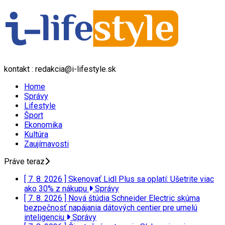
kontakt : redakcia@i-lifestyle.sk
Home
Správy
Lifestyle
Šport
Ekonomika
Kultúra
Zaujímavosti
Práve teraz
[ 7. 8. 2026 ]
Skenovať Lidl Plus sa oplatí: Ušetrite viac
ako 30% z nákupu
Správy
[ 7. 8. 2026 ]
Nová štúdia Schneider Electric skúma
bezpečnosť napájania dátových centier pre umelú
inteligenciu
Správy