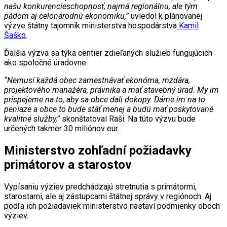
našu konkurencieschopnosť, najmä regionálnu, ale tým
pádom aj celonárodnú ekonomiku,”
uviedol k plánovanej
výzve štátny tajomník ministerstva hospodárstva
Kamil
Šaško
.
Ďalšia výzva sa týka centier zdieľaných služieb fungujúcich
ako spoločné úradovne.
“Nemusí každá obec zamestnávať ekonóma, mzdára,
projektového manažéra, právnika a mať stavebný úrad. My im
prispejeme na to, aby sa obce dali dokopy. Dáme im na to
peniaze a obce to bude stáť menej a budú mať poskytované
kvalitné služby,”
skonštatoval Raši. Na túto výzvu bude
určených takmer 30 miliónov eur.
Ministerstvo zohľadní požiadavky
primátorov a starostov
Vypísaniu výziev predchádzajú stretnutia s primátormi,
starostami, ale aj zástupcami štátnej správy v regiónoch. Aj
podľa ich požiadaviek ministerstvo nastaví podmienky oboch
výziev.