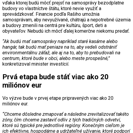
vďaka ktorej budú môcť prejsť na samosprávy bezodplatne
budovy vo vlastníctve štátu, ktoré nevie využiť a
sprevádzkovať. Financie podľa Rašiho umožnia
samosprávam, aby nevyužívané, chátrajú a nepotrebné územia
a budovy zmenili na centrá pre kultúru, šport, deti a
obyvateľov. Nebudú ich môcť ďalej komerčne niekomu predať.
“Ak budú mať samosprávy napríklad staré kasárne alebo
hangár, tak budú mať peniaze na to, aby vedeli odstrániť
environmentálnu záťaž, ale aj na to, aby to prebudovali na
centrum, ktoré bude v obci, alebo meste prospešné,”
konkretizoval minister investícií.
Prvá etapa bude stáť viac ako 20
miliónov eur
Vo výzve bude v prvej etape pripravených viac ako 20
miliónov eur.
“Chceme dôsledne zmapovať a následne zrevitalizovať takéto
zóny, čím chceme zastaviť odliv z tých tradičných odvetví,
ktoré sú typické pre jednotlivé regióny. Konečným cieľom je
ich efektívne, hospodárne a udržateľné užívanie, ktoré podporí