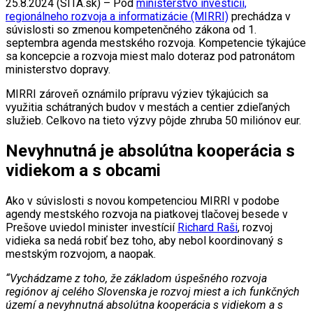
25.8.2024 (SITA.sk) – Pod
ministerstvo investícií,
regionálneho rozvoja a informatizácie (MIRRI)
prechádza v
súvislosti so zmenou kompetenčného zákona od 1.
septembra agenda mestského rozvoja. Kompetencie týkajúce
sa koncepcie a rozvoja miest malo doteraz pod patronátom
ministerstvo dopravy.
MIRRI zároveň oznámilo prípravu výziev týkajúcich sa
využitia schátraných budov v mestách a centier zdieľaných
služieb. Celkovo na tieto výzvy pôjde zhruba 50 miliónov eur.
Nevyhnutná je absolútna kooperácia s
vidiekom a s obcami
Ako v súvislosti s novou kompetenciou MIRRI v podobe
agendy mestského rozvoja na piatkovej tlačovej besede v
Prešove uviedol minister investícií
Richard Raši
, rozvoj
vidieka sa nedá robiť bez toho, aby nebol koordinovaný s
mestským rozvojom, a naopak.
“Vychádzame z toho, že základom úspešného rozvoja
regiónov aj celého Slovenska je rozvoj miest a ich funkčných
území a nevyhnutná absolútna kooperácia s vidiekom a s