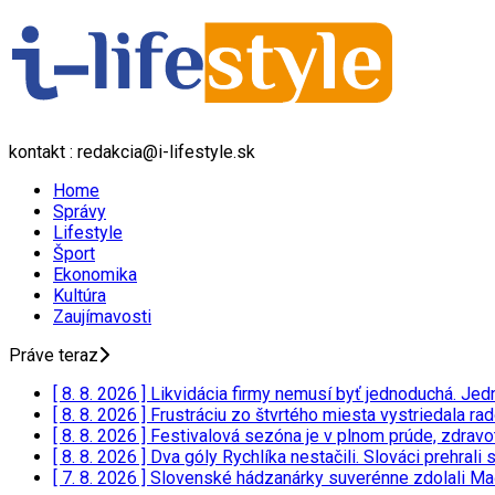
kontakt : redakcia@i-lifestyle.sk
Home
Správy
Lifestyle
Šport
Ekonomika
Kultúra
Zaujímavosti
Práve teraz
[ 8. 8. 2026 ]
Likvidácia firmy nemusí byť jednoduchá. Jed
[ 8. 8. 2026 ]
Frustráciu zo štvrtého miesta vystriedala r
[ 8. 8. 2026 ]
Festivalová sezóna je v plnom prúde, zdravo
[ 8. 8. 2026 ]
Dva góly Rychlíka nestačili. Slováci prehrali
[ 7. 8. 2026 ]
Slovenské hádzanárky suverénne zdolali Ma