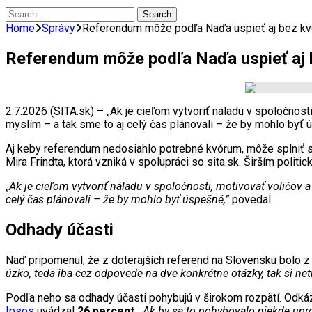
Search
for:
Home
Správy
Referendum môže podľa Naďa uspieť aj bez kvór
Referendum môže podľa Naďa uspieť aj be
2.7.2026 (SITA.sk) – „Ak je cieľom vytvoriť náladu v spoločnos
myslím – a tak sme to aj celý čas plánovali – že by mohlo byť 
Aj keby referendum nedosiahlo potrebné kvórum, môže splniť svo
Mira Frindta, ktorá vzniká v spolupráci so sita.sk. Širším poli
„
Ak je cieľom vytvoriť náladu v spoločnosti, motivovať voličov 
celý čas plánovali – že by mohlo byť úspešné,”
povedal.
Odhady účasti
Naď pripomenul, že z doterajších referend na Slovensku bolo z 
úzko, teda iba cez odpovede na dve konkrétne otázky, tak si ne
Podľa neho sa odhady účasti pohybujú v širokom rozpätí. Odkáz
Ipsos
uvádzal
26 percent
. „
Ak by sa to pohybovalo niekde upros