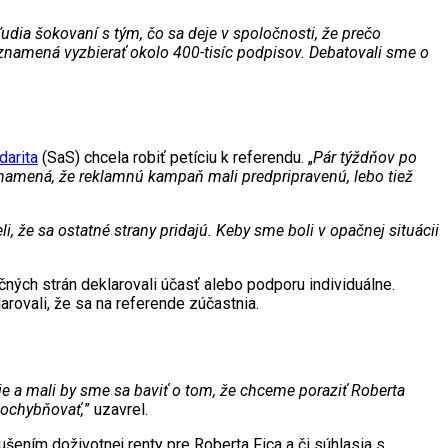
ľudia šokovaní s tým, čo sa deje v spoločnosti, že prečo
o znamená vyzbierať okolo 400-tisíc podpisov. Debatovali sme o
darita
(SaS) chcela robiť petíciu k referendu. „
Pár týždňov po
o znamená, že reklamnú kampaň mali predpripravenú, lebo tiež
, že sa ostatné strany pridajú. Keby sme boli v opačnej situácii
ičných strán deklarovali účasť alebo podporu individuálne.
klarovali, že sa na referende zúčastnia.
šie a mali by sme sa baviť o tom, že chceme poraziť Roberta
pochybňovať,
” uzavrel.
rušením doživotnej renty pre Roberta Fica a či súhlasia s