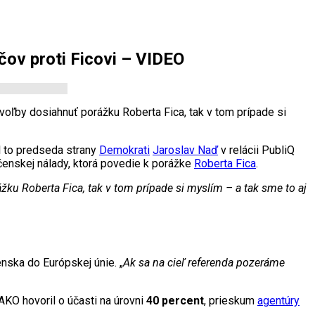
čov proti Ficovi – VIDEO
 voľby dosiahnuť porážku Roberta Fica, tak v tom prípade si
ol to predseda strany
Demokrati
Jaroslav Naď
v relácii PubliQ
očenskej nálady, ktorá povedie k porážke
Roberta Fica
.
žku Roberta Fica, tak v tom prípade si myslím – a tak sme to aj
nska do Európskej únie. „
Ak sa na cieľ referenda pozeráme
AKO hovoril o účasti na úrovni
40 percent
, prieskum
agentúry