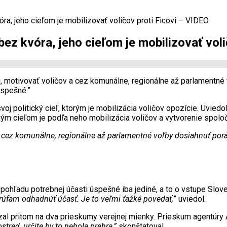
a, jeho cieľom je mobilizovať voličov proti Ficovi – VIDEO
z kvóra, jeho cieľom je mobilizovať voli
ti, motivovať voličov a cez komunálne, regionálne až parlamentné
úspešné.”
j politický cieľ, ktorým je mobilizácia voličov opozície. Uvied
tickým cieľom je podľa neho mobilizácia voličov a vytvorenie spol
a cez komunálne, regionálne až parlamentné voľby dosiahnuť porá
pohľadu potrebnej účasti úspešné iba jediné, a to o vstupe Slove
trúfam odhadnúť účasť. Je to veľmi ťažké povedať,
” uviedol.
al pritom na dva prieskumy verejnej mienky. Prieskum agentúry 
tred, určite by to nebola prehra,”
skonštatoval.