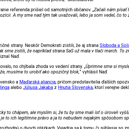
anie referenda prišiel od samotných občanov. „
Začali nám písať 
pozícii. A my sme nad tým tak uvažovali, lebo ja som vedel, čo t
ičné strany. Neskôr Demokrati zistili, že aj strana
Sloboda a Soli
ak sme zistili, že napríklad strana SaS už mala v tlači merch. T
iznal Naď.
valo, no chýbala zhoda vo vedení strany. „
Úprimne sme si mysleli
áže, musíme to urobiť ako opozičný blok,
” vyhlásil Naď.
lovensko a
Maďarská aliancia
, pričom predstavitelia ďalších opoz
linga
alebo
Júliusa Jakaba
z
Hnutia Slovenska
, ktorí verejne de
icky to chápem, ale myslím si, že tu by sme mali ísť o úroveň vyš
, je to ich legitímne právo a ja to nebudem nejakým spôsobom s
i rozhodnú o dvoch otázkach. Vyjadria sa k tomu, či súhlasia so z