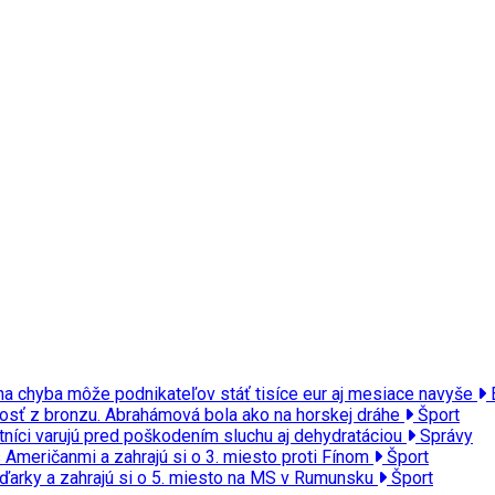
na chyba môže podnikateľov stáť tisíce eur aj mesiace navyše
adosť z bronzu. Abrahámová bola ako na horskej dráhe
Šport
tníci varujú pred poškodením sluchu aj dehydratáciou
Správy
 s Američanmi a zahrajú si o 3. miesto proti Fínom
Šport
ďarky a zahrajú si o 5. miesto na MS v Rumunsku
Šport