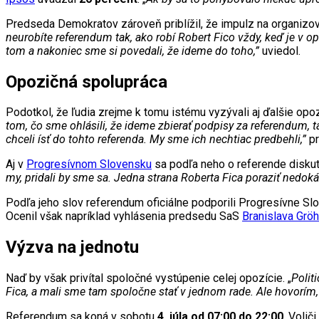
Predseda Demokratov zároveň priblížil, že impulz na organizov
neurobíte referendum tak, ako robí Robert Fico vždy, keď je v o
tom a nakoniec sme si povedali, že ideme do toho,”
uviedol.
Opozičná spolupráca
Podotkol, že ľudia zrejme k tomu istému vyzývali aj ďalšie opoz
tom, čo sme ohlásili, že ideme zbierať podpisy za referendum, t
chceli ísť do tohto referenda. My sme ich nechtiac predbehli,”
pr
Aj v
Progresívnom Slovensku
sa podľa neho o referende diskuto
my, pridali by sme sa. Jedna strana Roberta Fica poraziť nedok
Podľa jeho slov referendum oficiálne podporili Progresívne S
Ocenil však napríklad vyhlásenia predsedu SaS
Branislava Gröh
Výzva na jednotu
Naď by však privítal spoločné vystúpenie celej opozície. „
Polit
Fica, a mali sme tam spoločne stať v jednom rade. Ale hovorím
Referendum sa koná v sobotu
4. júla od 07:00 do 22:00
. Volič