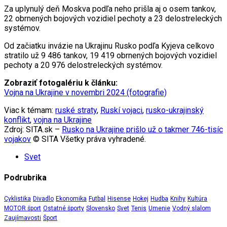
Za uplynulý deň Moskva podľa neho prišla aj o osem tankov,
22 obrnených bojových vozidiel pechoty a 23 delostreleckých
systémov.
Od začiatku invázie na Ukrajinu Rusko podľa Kyjeva celkovo
stratilo už 9 486 tankov, 19 419 obrnených bojových vozidiel
pechoty a 20 976 delostreleckých systémov.
Zobraziť fotogalériu k článku:
Vojna na Ukrajine v novembri 2024 (fotografie)
Viac k témam:
ruské straty
,
Ruskí vojaci
,
rusko-ukrajinský
konflikt
,
vojna na Ukrajine
Zdroj: SITA.sk –
Rusko na Ukrajine prišlo už o takmer 746-tisíc
vojakov
© SITA Všetky práva vyhradené.
Svet
Podrubrika
Cyklistika
Divadlo
Ekonomika
Futbal
Hisense
Hokej
Hudba
Knihy
Kultúra
MOTOR šport
Ostatné športy
Slovensko
Svet
Tenis
Umenie
Vodný slalom
Zaujímavosti
Šport