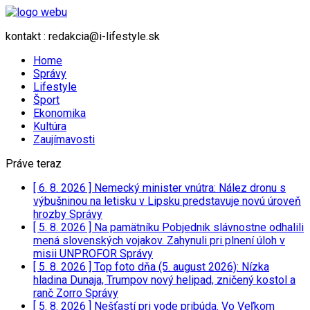
kontakt : redakcia@i-lifestyle.sk
Home
Správy
Lifestyle
Šport
Ekonomika
Kultúra
Zaujímavosti
Práve teraz
[ 6. 8. 2026 ]
Nemecký minister vnútra: Nález dronu s
výbušninou na letisku v Lipsku predstavuje novú úroveň
hrozby
Správy
[ 5. 8. 2026 ]
Na pamätníku Pobjednik slávnostne odhalili
mená slovenských vojakov. Zahynuli pri plnení úloh v
misii UNPROFOR
Správy
[ 5. 8. 2026 ]
Top foto dňa (5. august 2026): Nízka
hladina Dunaja, Trumpov nový helipad, zničený kostol a
ranč Zorro
Správy
[ 5. 8. 2026 ]
Nešťastí pri vode pribúda. Vo Veľkom