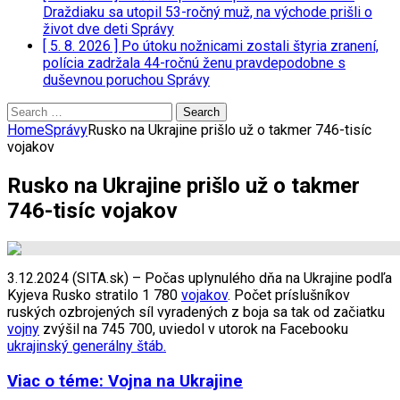
Draždiaku sa utopil 53-ročný muž, na východe prišli o
život dve deti
Správy
[ 5. 8. 2026 ]
Po útoku nožnicami zostali štyria zranení,
polícia zadržala 44-ročnú ženu pravdepodobne s
duševnou poruchou
Správy
Search
for:
Home
Správy
Rusko na Ukrajine prišlo už o takmer 746-tisíc
vojakov
Rusko na Ukrajine prišlo už o takmer
746-tisíc vojakov
3.12.2024 (SITA.sk) – Počas uplynulého dňa na Ukrajine podľa
Kyjeva Rusko stratilo 1 780
vojakov
. Počet príslušníkov
ruských ozbrojených síl vyradených z boja sa tak od začiatku
vojny
zvýšil na 745 700, uviedol v utorok na Facebooku
ukrajinský generálny štáb.
Viac o téme: Vojna na Ukrajine