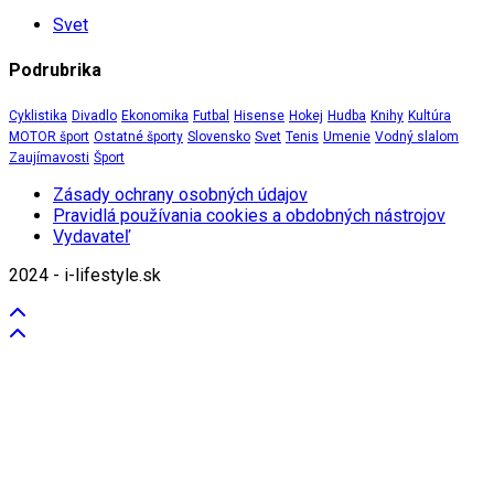
Svet
Podrubrika
Cyklistika
Divadlo
Ekonomika
Futbal
Hisense
Hokej
Hudba
Knihy
Kultúra
MOTOR šport
Ostatné športy
Slovensko
Svet
Tenis
Umenie
Vodný slalom
Zaujímavosti
Šport
Zásady ochrany osobných údajov
Pravidlá používania cookies a obdobných nástrojov
Vydavateľ
2024 - i-lifestyle.sk