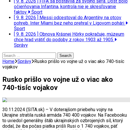
[ 9. 8. 2026 ]
FIFA sa postavila za svojho šéfa. Dosť bolo
očierňovania Infantina, kontrola nie je skresľovanie
faktov
Šport
[ 9. 8. 2026 ]
Messi odcestoval do Argentíny na otcov
pohreb. Inter Miami bez neho prehral v Ligovom pohári
Šport
[ 9. 8. 2026 ]
Obnova Krásnej Hôrky pokračuje, múzeum
chce hrad vrátiť do podoby z rokov 1903 až 1905
Správy
Search
for:
Home
Správy
Rusko prišlo vo vojne už o viac ako 740-tisíc
vojakov
Rusko prišlo vo vojne už o viac ako
740-tisíc vojakov
30.11.2024 (SITA.sk) – V doterajšom priebehu vojny na
Ukrajine stratila ruská armáda 740 400 vojakov. Na Facebooku
to uviedol generálny štáb ukrajinských ozbrojených síl, ktorý
dodal, že iba počas piatka prišli Rusi o 1 740 vojakov, päť