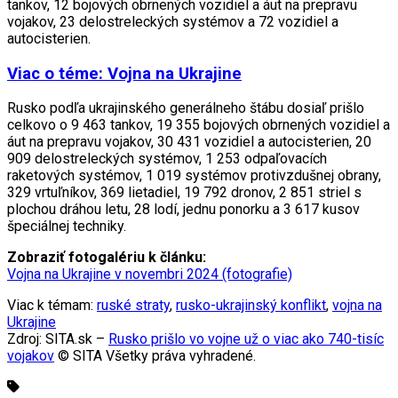
tankov, 12 bojových obrnených vozidiel a áut na prepravu
vojakov, 23 delostreleckých systémov a 72 vozidiel a
autocisterien.
Viac o téme: Vojna na Ukrajine
Rusko podľa ukrajinského generálneho štábu dosiaľ prišlo
celkovo o 9 463 tankov, 19 355 bojových obrnených vozidiel a
áut na prepravu vojakov, 30 431 vozidiel a autocisterien, 20
909 delostreleckých systémov, 1 253 odpaľovacích
raketových systémov, 1 019 systémov protivzdušnej obrany,
329 vrtuľníkov, 369 lietadiel, 19 792 dronov, 2 851 striel s
plochou dráhou letu, 28 lodí, jednu ponorku a 3 617 kusov
špeciálnej techniky.
Zobraziť fotogalériu k článku:
Vojna na Ukrajine v novembri 2024 (fotografie)
Viac k témam:
ruské straty
,
rusko-ukrajinský konflikt
,
vojna na
Ukrajine
Zdroj: SITA.sk –
Rusko prišlo vo vojne už o viac ako 740-tisíc
vojakov
© SITA Všetky práva vyhradené.