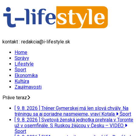
kontakt : redakcia@i-lifestyle.sk
Home
Správy
Lifestyle
Šport
Ekonomika
Kultúra
Zaujímavosti
Práve teraz
[ 9. 8. 2026 ]
Tréner Gymerskej má len slová chvály. Na
tréningu sa aj poriadne nasmejeme, vraví Kotala
Šport
[ 9. 8. 2026 ]
Svetová ženská jednotka prehrala v Toronte
už v osemfinále. S Ruskou žijúcou v Česku – VIDEO
Šport