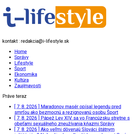
kontakt : redakcia@i-lifestyle.sk
Home
Správy
Lifestyle
Šport
Ekonomika
Kultúra
Zaujímavosti
Práve teraz
[ 7. 8. 2026 ]
Maradonov masér opísal legendu pred
smrťou ako bezmocnú a rezignovanú osobu
Šport
[ 7. 8. 2026 ]
Pápež Lev XIV. sa vo Francúzsku stretne s
obeťami sexuálneho zneužívania kňazmi
Správy
[ 7. 8. 2026 ]
Ako veľmi dôverujú Slováci štátnym