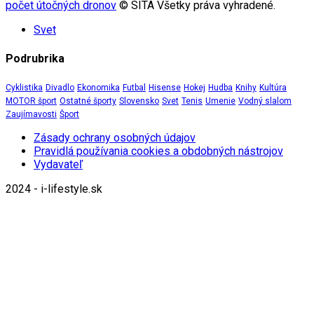
počet útočných dronov
© SITA Všetky práva vyhradené.
Svet
Podrubrika
Cyklistika
Divadlo
Ekonomika
Futbal
Hisense
Hokej
Hudba
Knihy
Kultúra
MOTOR šport
Ostatné športy
Slovensko
Svet
Tenis
Umenie
Vodný slalom
Zaujímavosti
Šport
Zásady ochrany osobných údajov
Pravidlá používania cookies a obdobných nástrojov
Vydavateľ
2024 - i-lifestyle.sk