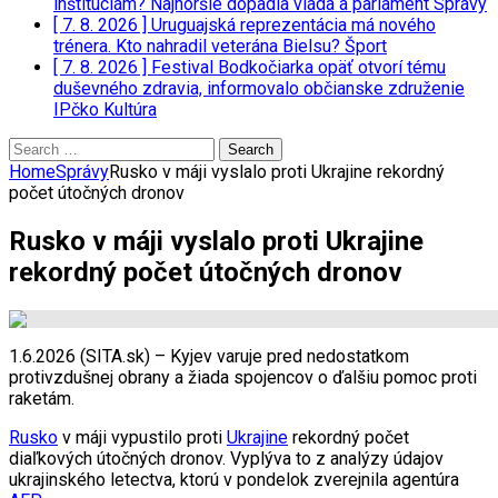
inštitúciám? Najhoršie dopadla vláda a parlament
Správy
[ 7. 8. 2026 ]
Uruguajská reprezentácia má nového
trénera. Kto nahradil veterána Bielsu?
Šport
[ 7. 8. 2026 ]
Festival Bodkočiarka opäť otvorí tému
duševného zdravia, informovalo občianske združenie
IPčko
Kultúra
Search
for:
Home
Správy
Rusko v máji vyslalo proti Ukrajine rekordný
počet útočných dronov
Rusko v máji vyslalo proti Ukrajine
rekordný počet útočných dronov
1.6.2026 (SITA.sk) – Kyjev varuje pred nedostatkom
protivzdušnej obrany a žiada spojencov o ďalšiu pomoc proti
raketám.
Rusko
v máji vypustilo proti
Ukrajine
rekordný počet
diaľkových útočných dronov. Vyplýva to z analýzy údajov
ukrajinského letectva, ktorú v pondelok zverejnila agentúra