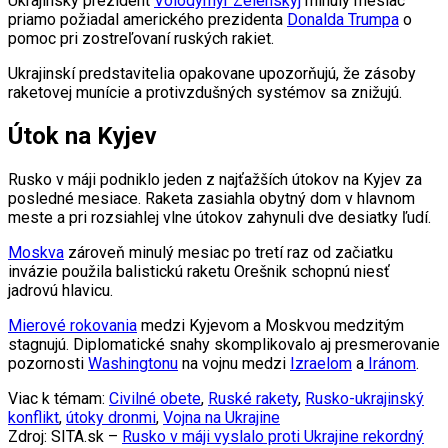
Ukrajinský prezident
Volodymyr Zelenskyj
minulý mesiac
priamo požiadal amerického prezidenta
Donalda Trumpa
o
pomoc pri zostreľovaní ruských rakiet.
Ukrajinskí predstavitelia opakovane upozorňujú, že zásoby
raketovej munície a protivzdušných systémov sa znižujú.
Útok na Kyjev
Rusko v máji podniklo jeden z najťažších útokov na Kyjev za
posledné mesiace. Raketa zasiahla obytný dom v hlavnom
meste a pri rozsiahlej vlne útokov zahynuli dve desiatky ľudí.
Moskva
zároveň minulý mesiac po tretí raz od začiatku
invázie použila balistickú raketu Orešnik schopnú niesť
jadrovú hlavicu.
Mierové rokovania
medzi Kyjevom a Moskvou medzitým
stagnujú. Diplomatické snahy skomplikovalo aj presmerovanie
pozornosti
Washingtonu
na vojnu medzi
Izraelom
a
Iránom
.
Viac k témam:
Civilné obete
,
Ruské rakety
,
Rusko-ukrajinský
konflikt
,
útoky dronmi
,
Vojna na Ukrajine
Zdroj: SITA.sk –
Rusko v máji vyslalo proti Ukrajine rekordný