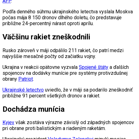
AFP
.
Podľa denného súhrnu ukrajinského letectva vyslala Moskva
počas mája 8 150 dronov dlhého doletu, čo predstavuje
približne 24-percentný nárast oproti aprílu.
Väčšinu rakiet zneškodnili
Rusko zároveň v máji odpálilo 211 rakiet, čo patrí medzi
najvyššie mesačné počty od začiatku vojny.
Ukrajina v reakcii opätovne vyzvala
Spojené štáty
a ďalších
spojencov na dodávky munície pre systémy protivzdušnej
obrany
Patriot
.
Ukrajinské letectvo
uviedlo, že v máji sa podarilo zneškodniť
približne 91 percent všetkých dronov a rakiet.
Dochádza munícia
Kyjev
však zostáva výrazne závislý od západných spojencov
pri obrane proti balistickým a riadeným raketám.