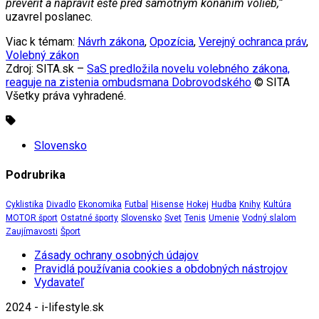
preveriť a napraviť ešte pred samotným konaním volieb,“
uzavrel poslanec.
Viac k témam:
Návrh zákona
,
Opozícia
,
Verejný ochranca práv
,
Volebný zákon
Zdroj: SITA.sk –
SaS predložila novelu volebného zákona,
reaguje na zistenia ombudsmana Dobrovodského
© SITA
Všetky práva vyhradené.
Slovensko
Podrubrika
Cyklistika
Divadlo
Ekonomika
Futbal
Hisense
Hokej
Hudba
Knihy
Kultúra
MOTOR šport
Ostatné športy
Slovensko
Svet
Tenis
Umenie
Vodný slalom
Zaujímavosti
Šport
Zásady ochrany osobných údajov
Pravidlá používania cookies a obdobných nástrojov
Vydavateľ
2024 - i-lifestyle.sk