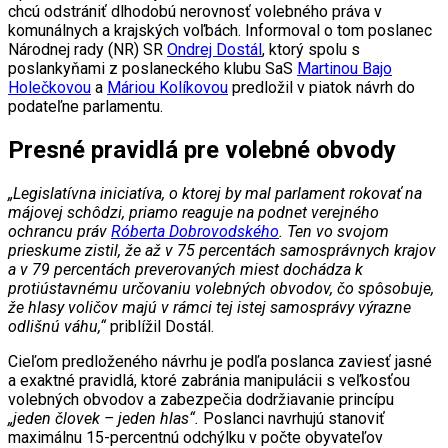
chcú odstrániť dlhodobú nerovnosť volebného práva v
komunálnych a krajských voľbách. Informoval o tom poslanec
Národnej rady (NR) SR
Ondrej Dostál
, ktorý spolu s
poslankyňami z poslaneckého klubu SaS
Martinou Bajo
Holečkovou
a
Máriou Kolíkovou
predložil v piatok návrh do
podateľne parlamentu.
Presné pravidlá pre volebné obvody
„Legislatívna iniciatíva, o ktorej by mal parlament rokovať na
májovej schôdzi, priamo reaguje na podnet verejného
ochrancu práv
Róberta Dobrovodského
. Ten vo svojom
prieskume zistil, že až v 75 percentách samosprávnych krajov
a v 79 percentách preverovaných miest dochádza k
protiústavnému určovaniu volebných obvodov, čo spôsobuje,
že hlasy voličov majú v rámci tej istej samosprávy výrazne
odlišnú váhu,“
priblížil Dostál.
Cieľom predloženého návrhu je podľa poslanca zaviesť jasné
a exaktné pravidlá, ktoré zabránia manipulácii s veľkosťou
volebných obvodov a zabezpečia dodržiavanie princípu
„jeden človek – jeden hlas“.
Poslanci navrhujú stanoviť
maximálnu 15-percentnú odchýlku v počte obyvateľov