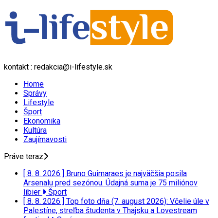
kontakt : redakcia@i-lifestyle.sk
Home
Správy
Lifestyle
Šport
Ekonomika
Kultúra
Zaujímavosti
Práve teraz
[ 8. 8. 2026 ]
Bruno Guimaraes je najväčšia posila
Arsenalu pred sezónou. Údajná suma je 75 miliónov
libier
Šport
[ 8. 8. 2026 ]
Top foto dňa (7. august 2026): Včelie úle v
Palestíne, streľba študenta v Thajsku a Lovestream