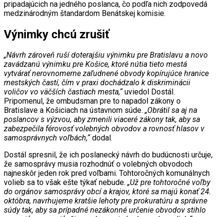
pripadajúcich na jedného poslanca, čo podľa nich zodpovedá
medzinárodným štandardom Benátskej komisie.
Výnimky chcú zrušiť
„Návrh zároveň ruší doterajšiu výnimku pre Bratislavu a novo
zavádzanú výnimku pre Košice, ktoré nútia tieto mestá
vytvárať nerovnomerne zaľudnené obvody kopírujúce hranice
mestských častí, čím v praxi dochádzalo k diskriminácii
voličov vo väčších častiach mesta,“
uviedol Dostál.
Pripomenul, že ombudsman pre to napadol zákony o
Bratislave a Košiciach na ústavnom súde.
„Obrátil sa aj na
poslancov s výzvou, aby zmenili viaceré zákony tak, aby sa
zabezpečila férovosť volebných obvodov a rovnosť hlasov v
samosprávnych voľbách,“
dodal.
Dostál spresnil, že ich poslanecký návrh do budúcnosti určuje,
že samosprávy musia rozhodnúť o volebných obvodoch
najneskôr jeden rok pred voľbami. Tohtoročných komunálnych
volieb sa to však ešte týkať nebude.
„Už pre tohtoročné voľby
do orgánov samosprávy obcí a krajov, ktoré sa majú konať 24.
októbra, navrhujeme kratšie lehoty pre prokuratúru a správne
súdy tak, aby sa prípadné nezákonné určenie obvodov stihlo