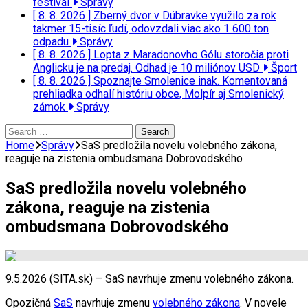
festival
Správy
[ 8. 8. 2026 ]
Zberný dvor v Dúbravke využilo za rok
takmer 15-tisíc ľudí, odovzdali viac ako 1 600 ton
odpadu
Správy
[ 8. 8. 2026 ]
Lopta z Maradonovho Gólu storočia proti
Anglicku je na predaj. Odhad je 10 miliónov USD
Šport
[ 8. 8. 2026 ]
Spoznajte Smolenice inak. Komentovaná
prehliadka odhalí históriu obce, Molpír aj Smolenický
zámok
Správy
Search
for:
Home
Správy
SaS predložila novelu volebného zákona,
reaguje na zistenia ombudsmana Dobrovodského
SaS predložila novelu volebného
zákona, reaguje na zistenia
ombudsmana Dobrovodského
9.5.2026 (SITA.sk) – SaS navrhuje zmenu volebného zákona.
Opozičná
SaS
navrhuje zmenu
volebného zákona
. V novele