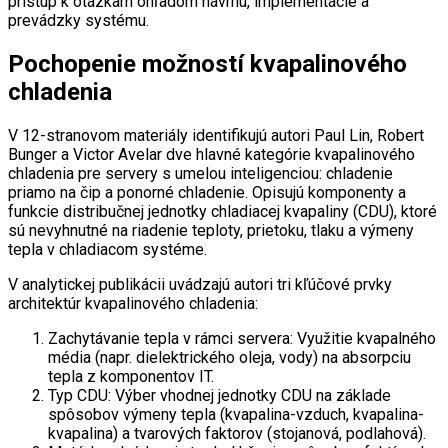
prístup k otázkam ohľadom návrhu, implementácie a
prevádzky systému.
Pochopenie možností kvapalinového
chladenia
V 12-stranovom materiály identifikujú autori Paul Lin, Robert
Bunger a Victor Avelar dve hlavné kategórie kvapalinového
chladenia pre servery s umelou inteligenciou: chladenie
priamo na čip a ponorné chladenie. Opisujú komponenty a
funkcie distribučnej jednotky chladiacej kvapaliny (CDU), ktoré
sú nevyhnutné na riadenie teploty, prietoku, tlaku a výmeny
tepla v chladiacom systéme.
V analytickej publikácii uvádzajú autori tri kľúčové prvky
architektúr kvapalinového chladenia:
Zachytávanie tepla v rámci servera: Využitie kvapalného
média (napr. dielektrického oleja, vody) na absorpciu
tepla z komponentov IT.
Typ CDU: Výber vhodnej jednotky CDU na základe
spôsobov výmeny tepla (kvapalina-vzduch, kvapalina-
kvapalina) a tvarových faktorov (stojanová, podlahová).