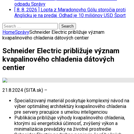
odpadu
Správy
[ 8. 8. 2026 ]
Lopta z Maradonovho Gólu storočia proti
Anglicku je na predaj. Odhad je 10 miliónov USD
Šport
Search
for:
Home
Správy
Schneider Electric približuje význam
kvapalinového chladenia dátových centier
Schneider Electric približuje význam
kvapalinového chladenia dátových
centier
21.8.2024 (SITA.sk) –
Špecializovaný materiál poskytuje komplexný návod na
výber optimálnej architektúry kvapalinového chladenia
pre servery pracujúce s umelou inteligenciou
Publikácia približuje výhody kvapalinového chladenia,
ktorými sú energetická účinnosť, zvýšený výkon a
minimalizácia prevádzky na životné prostredie