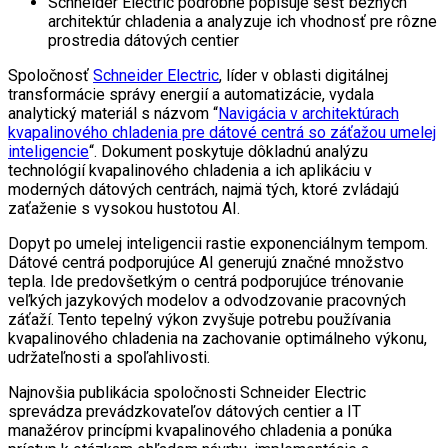
Schneider Electric podrobne popisuje šesť bežných
architektúr chladenia a analyzuje ich vhodnosť pre rôzne
prostredia dátových centier
Spoločnosť
Schneider Electric
, líder v oblasti digitálnej
transformácie správy energií a automatizácie, vydala
analytický materiál s názvom “
Navigácia v architektúrach
kvapalinového chladenia pre dátové centrá so záťažou umelej
inteligencie
“. Dokument poskytuje dôkladnú analýzu
technológií kvapalinového chladenia a ich aplikáciu v
moderných dátových centrách, najmä tých, ktoré zvládajú
zaťaženie s vysokou hustotou AI.
Dopyt po umelej inteligencii rastie exponenciálnym tempom.
Dátové centrá podporujúce AI generujú značné množstvo
tepla. Ide predovšetkým o centrá podporujúce trénovanie
veľkých jazykových modelov a odvodzovanie pracovných
záťaží. Tento tepelný výkon zvyšuje potrebu používania
kvapalinového chladenia na zachovanie optimálneho výkonu,
udržateľnosti a spoľahlivosti.
Najnovšia publikácia spoločnosti Schneider Electric
sprevádza prevádzkovateľov dátových centier a IT
manažérov princípmi kvapalinového chladenia a ponúka