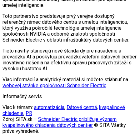
umelej inteligencie.
Toto partnerstvo predstavuje prvý verejne dostupný
referenčný rámec dátového centra s umelou inteligenciou,
ktorý využíva pokročilé technológie umelej inteligencie
spoločnosti NVIDIA a odborné znalosti spoločnosti
Schneider Electric v oblasti infraštruktúry dátových centier.
Tieto návrhy stanovujú nové štandardy pre nasadenie a
prevádzku AI a poskytujú prevádzkovateľom dátových centier
inovatívne riešenia na efektívnu správu pracovných záťaží s
vysokou hustotou AI.
Viac informácií a analytický materiál si môžete stiahnuť na
webovej stránke spoločnosti Schneider Electric
.
Informačný servis
Viac k témam:
automatizácia
,
Dátové centrá
,
kvapalinové
chladenie
,
PR
Zdroj: SITA.sk –
Schneider Electric približuje význam
kvapalinového chladenia dátových centier
© SITA Všetky
práva vyhradené.