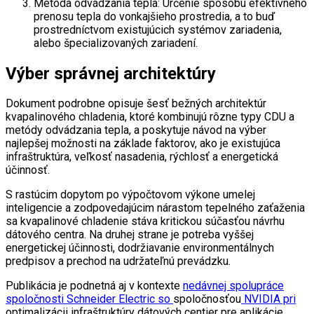
Metóda odvádzania tepla: Určenie spôsobu efektívneho
prenosu tepla do vonkajšieho prostredia, a to buď
prostredníctvom existujúcich systémov zariadenia,
alebo špecializovaných zariadení.
Výber správnej architektúry
Dokument podrobne opisuje šesť bežných architektúr
kvapalinového chladenia, ktoré kombinujú rôzne typy CDU a
metódy odvádzania tepla, a poskytuje návod na výber
najlepšej možnosti na základe faktorov, ako je existujúca
infraštruktúra, veľkosť nasadenia, rýchlosť a energetická
účinnosť.
S rastúcim dopytom po výpočtovom výkone umelej
inteligencie a zodpovedajúcim nárastom tepelného zaťaženia
sa kvapalinové chladenie stáva kritickou súčasťou návrhu
dátového centra. Na druhej strane je potreba vyššej
energetickej účinnosti, dodržiavanie environmentálnych
predpisov a prechod na udržateľnú prevádzku.
Publikácia je podnetná aj v kontexte
nedávnej spolupráce
spoločnosti Schneider Electric so
spoločnosťou
NVIDIA pri
optimalizácii infraštruktúry dátových centier pre aplikácie