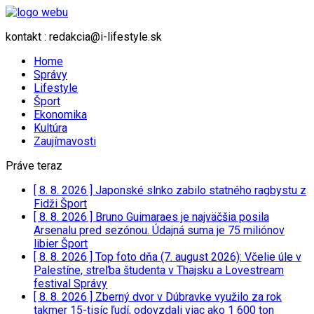
kontakt : redakcia@i-lifestyle.sk
Home
Správy
Lifestyle
Šport
Ekonomika
Kultúra
Zaujímavosti
Práve teraz
[ 8. 8. 2026 ]
Japonské slnko zabilo statného ragbystu z
Fidži
Šport
[ 8. 8. 2026 ]
Bruno Guimaraes je najväčšia posila
Arsenalu pred sezónou. Údajná suma je 75 miliónov
libier
Šport
[ 8. 8. 2026 ]
Top foto dňa (7. august 2026): Včelie úle v
Palestíne, streľba študenta v Thajsku a Lovestream
festival
Správy
[ 8. 8. 2026 ]
Zberný dvor v Dúbravke využilo za rok
takmer 15-tisíc ľudí, odovzdali viac ako 1 600 ton