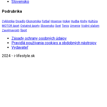
Slovensko
Podrubrika
Cyklistika
Divadlo
Ekonomika
Futbal
Hisense
Hokej
Hudba
Knihy
Kultúra
MOTOR šport
Ostatné športy
Slovensko
Svet
Tenis
Umenie
Vodný slalom
Zaujímavosti
Šport
Zásady ochrany osobných údajov
Pravidlá používania cookies a obdobných nástrojov
Vydavateľ
2024 - i-lifestyle.sk