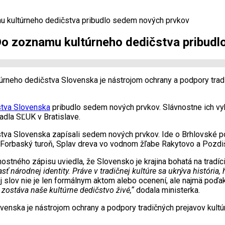
u kultúrneho dedičstva pribudlo sedem nových prvkov
Do zoznamu kultúrneho dedičstva pribud
rneho dedičstva Slovenska je nástrojom ochrany a podpory tradič
tva Slovenska
pribudlo sedem nových prvkov. Slávnostne ich vy
adla SĽUK v Bratislave.
a Slovenska zapísali sedem nových prvkov. Ide o Brhlovské pod
a, Forbaský turoň, Splav dreva vo vodnom žľabe Rakytovo a Pozdi
nostného zápisu uviedla, že Slovensko je krajina bohatá na tradíc
asť národnej identity. Práve v tradičnej kultúre sa ukrýva históri
 slov nie je len formálnym aktom alebo ocenení, ale najmä poďak
 zostáva naše kultúrne dedičstvo živé,“
dodala ministerka.
ska je nástrojom ochrany a podpory tradičných prejavov kultúry