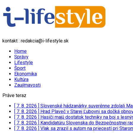
kontakt : redakcia@i-lifestyle.sk
Home
Správy
Lifestyle
Šport
Ekonomika
Kultúra
Zaujímavosti
Práve teraz
[ 7. 8. 2026 ]
Slovenské hádzanárky suverénne zdolali Ma
[ 7. 8. 2026 ]
Hrad Plaveč v Starej Ľubovni sa dočká obnov
[ 7. 8. 2026 ]
Hasiči majú dostatok techniky na boj s lesn
[ 7. 8. 2026 ]
Kandidatúru Slovenska do Bezpečnostnej rad
[ 7. 8. 2026 ]
Vlak sa zrazil s autom na priecestí pri Staro