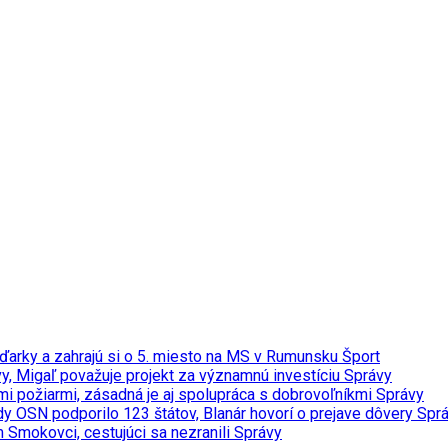
ďarky a zahrajú si o 5. miesto na MS v Rumunsku
Šport
y, Migaľ považuje projekt za významnú investíciu
Správy
ými požiarmi, zásadná je aj spolupráca s dobrovoľníkmi
Správy
y OSN podporilo 123 štátov, Blanár hovorí o prejave dôvery
Spr
m Smokovci, cestujúci sa nezranili
Správy