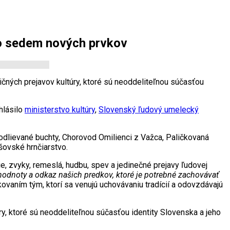
lo sedem nových prvkov
ných prejavov kultúry, ktoré sú neoddeliteľnou súčasťou
hlásilo
ministerstvo kultúry
,
Slovenský ľudový umelecký
lievané buchty, Chorovod Omilienci z Važca, Paličkovaná
šovské hrnčiarstvo.
ie, zvyky, remeslá, hudbu, spev a jedinečné prejavy ľudovej
a, hodnoty a odkaz našich predkov, ktoré je potrebné zachovávať
ovaním tým, ktorí sa venujú uchovávaniu tradícií a odovzdávajú
, ktoré sú neoddeliteľnou súčasťou identity Slovenska a jeho