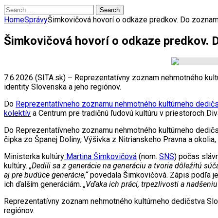
Search
for:
Home
Správy
Šimkovičová hovorí o odkaze predkov. Do zoznam
Šimkovičová hovorí o odkaze predkov. 
7.6.2026 (SITA.sk) – Reprezentatívny zoznam nehmotného kultú
identity Slovenska a jeho regiónov.
Do
Reprezentatívneho zoznamu nehmotného kultúrneho dedičs
kolektív
a Centrum pre tradičnú ľudovú kultúru v priestoroch Div
Do Reprezentatívneho zoznamu nehmotného kultúrneho dedičstv
čipka zo Španej Doliny, Výšivka z Nitrianskeho Pravna a okoli
Ministerka kultúry
Martina Šimkovičová
(nom.
SNS
) počas sláv
kultúry.
„Dedili sa z generácie na generáciu a tvoria dôležitú súč
aj pre budúce generácie,“
povedala Šimkovičová. Zápis podľa jej
ich ďalším generáciám.
„Vďaka ich práci, trpezlivosti a nadšeniu
Reprezentatívny zoznam nehmotného kultúrneho dedičstva Sloven
regiónov.