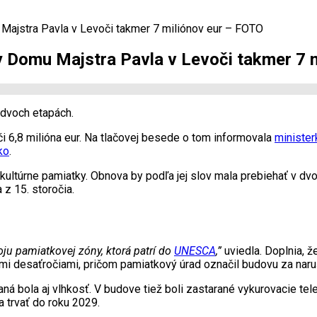
Majstra Pavla v Levoči takmer 7 miliónov eur – FOTO
y Domu Majstra Pavla v Levoči takmer 7 
 dvoch etapách.
 6,8 milióna eur. Na tlačovej besede o tom informovala
minister
ko
.
ultúrne pamiatky. Obnova by podľa jej slov mala prebiehať v dvo
 z 15. storočia.
ju pamiatkovej zóny, ktorá patrí do
UNESCA
,”
uviedla. Doplnia, 
mi desaťročiami, pričom pamiatkový úrad označil budovu za naru
 bola aj vlhkosť. V budove tiež boli zastarané vykurovacie tele
a trvať do roku 2029.