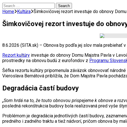
Search
for:
Home
Kultúra
Šimkovičovej rezort investuje do obnovy Domu 
Šimkovičovej rezort investuje do obnov
8.6.2026 (SITA.sk) – Obnova by podľa jej slov mala prebiehať v
Rezort kultúry
investuje do obnovy Domu Majstra Pavla v Levoči
prostriedky na obnovu budú z eurofondov z
Programu Slovens
Šéfka rezortu kultúry pripomenula záväzok obnovovať národné k
Vieroslava Bernátová priblížila, že Dom Majstra Pavla pochádza
Degradácia častí budovy
„Som hrdá na to, že touto obnovou prispejeme k obnove a rozvo
posledná rekonštrukcia budovy bola realizovaná pred vyše štyr
Problémom je degradácia jednotlivých častí budovy, zaznamenaná
predného i zadného traktu a tiež nádvorí, pričom obnova by mal