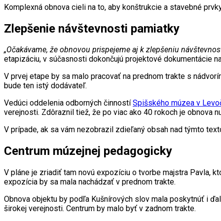
Komplexná obnova cieli na to, aby konštrukcie a stavebné prvk
Zlepšenie návštevnosti pamiatky
„Očakávame, že obnovou prispejeme aj k zlepšeniu návštevnost
etapizáciu, v súčasnosti dokončujú projektové dokumentácie na 
V prvej etape by sa malo pracovať na prednom trakte s nádvorí
bude ten istý dodávateľ.
Vedúci oddelenia odborných činností
Spišského múzea v Levo
verejnosti. Zdôraznil tiež, že po viac ako 40 rokoch je obnova nu
V prípade, ak sa vám nezobrazil zdieľaný obsah nad týmto te
Centrum múzejnej pedagogicky
V pláne je zriadiť tam novú expozíciu o tvorbe majstra Pavla, kto
expozícia by sa mala nachádzať v prednom trakte.
Obnova objektu by podľa Kušnírových slov mala poskytnúť i ďalš
širokej verejnosti. Centrum by malo byť v zadnom trakte.