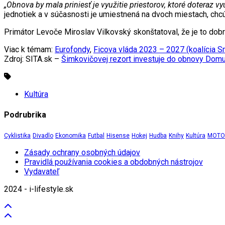
„Obnova by mala priniesť je využitie priestorov, ktoré doteraz vyu
jednotiek a v súčasnosti je umiestnená na dvoch miestach, chcú
Primátor Levoče Miroslav Vilkovský skonštatoval, že je to do
Viac k témam:
Eurofondy
,
Ficova vláda 2023 – 2027 (koalícia
Zdroj: SITA.sk –
Šimkovičovej rezort investuje do obnovy Domu
Kultúra
Podrubrika
Cyklistika
Divadlo
Ekonomika
Futbal
Hisense
Hokej
Hudba
Knihy
Kultúra
MOTOR
Zásady ochrany osobných údajov
Pravidlá používania cookies a obdobných nástrojov
Vydavateľ
2024 - i-lifestyle.sk