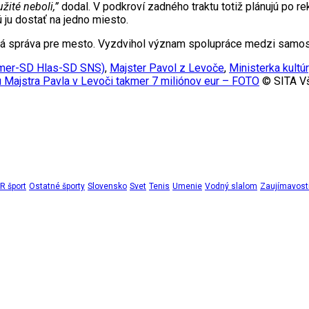
žité neboli,”
dodal. V podkroví zadného traktu totiž plánujú po rek
 ju dostať na jedno miesto.
brá správa pre mesto. Vyzdvihol význam spolupráce medzi samosp
 Smer-SD Hlas-SD SNS)
,
Majster Pavol z Levoče
,
Ministerka kultú
 Majstra Pavla v Levoči takmer 7 miliónov eur – FOTO
© SITA Vš
 šport
Ostatné športy
Slovensko
Svet
Tenis
Umenie
Vodný slalom
Zaujímavost