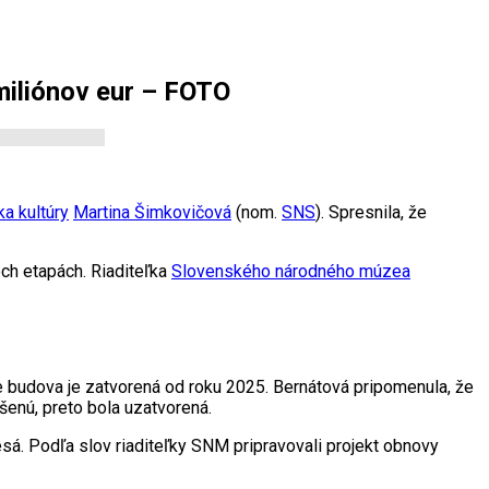
miliónov eur – FOTO
ka kultúry
Martina Šimkovičová
(nom.
SNS
). Spresnila, že
ch etapách. Riaditeľka
Slovenského národného múzea
že budova je zatvorená od roku 2025. Bernátová pripomenula, že
šenú, preto bola uzatvorená.
sá. Podľa slov riaditeľky SNM pripravovali projekt obnovy