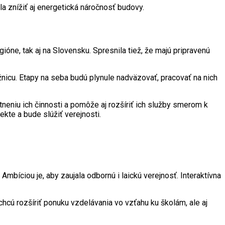
a znížiť aj energetická náročnosť budovy.
ióne, tak aj na Slovensku. Spresnila tiež, že majú pripravenú
nicu. Etapy na seba budú plynule nadväzovať, pracovať na nich
tneniu ich činnosti a pomôže aj rozšíriť ich služby smerom k
ekte a bude slúžiť verejnosti.
 Ambíciou je, aby zaujala odbornú i laickú verejnosť. Interaktívna
hcú rozšíriť ponuku vzdelávania vo vzťahu ku školám, ale aj