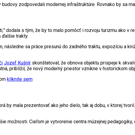
y budovy zodpovedali modernej infraštruktúre. Rovnako by sa mal
i,”
dodala s tým, že by to malo pomôcť i rozvoju turizmu ako v reg
ďalšie trakty.
m, následne sa práce presunú do zadného traktu, expozíciu a kniž
či
Jozef Kušnír
skonštatoval, že obnova objektu prispeje k skvali
tná, priblížil, že nový moderný priestor vznikne v historickom obj
xtom
kliknite sem
rá by mala prezentovať ako jeho dielo, tak aj dobu, v ktorej tvoril.
ie možnosti. Cieľom je vytvorenie centra múzejnej pedagogiky, c