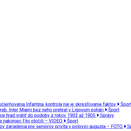
čierňovania Infantina, kontrola nie je skresľovanie faktov
Špor
reb. Inter Miami bez neho prehral v Ligovom pohári
Šport
ce hrad vrátiť do podoby z rokov 1903 až 1905
Správy
le nakoniec Fíni otočili – VIDEO
Šport
tov zariadenia pre seniorov privíta v polovici augusta – FOTO
S