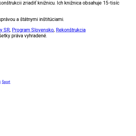
onštrukcii zriadiť knižnicu. Ich knižnica obsahuje 15-tisíc
rávou a štátnymi inštitúciami.
ry SR
,
Program Slovensko
,
Rekonštrukcia
etky práva vyhradené.
i
Šport