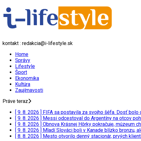
kontakt : redakcia@i-lifestyle.sk
Home
Správy
Lifestyle
Šport
Ekonomika
Kultúra
Zaujímavosti
Práve teraz
[ 9. 8. 2026 ]
FIFA sa postavila za svojho šéfa. Dosť bolo o
[ 9. 8. 2026 ]
Messi odcestoval do Argentíny na otcov poh
[ 9. 8. 2026 ]
Obnova Krásnej Hôrky pokračuje, múzeum ch
[ 9. 8. 2026 ]
Mladí Slováci boli v Kanade blízko bronzu, a
[ 8. 8. 2026 ]
Mesto otvorilo denný stacionár, prvých klien