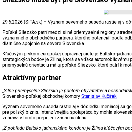
29.6.2026 (SITA.sk) – Význam severného suseda rastie aj v dôs
Poľské Sliezsko patrí medzi silné priemyselné regióny stred
významného obchodného partnera, ktorého potenciál podľa odbo
diaľničné spojenie na severe Slovenska.
Kľúčovým prvkom európskej dopravnej siete je Baltsko-jadrans
strategických bodov je Žilina, ktorá sa vďaka automobilovému 
priemyselnú orientáciu má aj poľské Sliezsko, ktoré patrí k m
Atraktívny partner
„
Silné priemyselné Sliezsko je počtom obyvateľov a hospodársk
Slovensko-poľskej obchodnej komory
Stanislav Kučírek
.
Význam severného suseda rastie aj v dôsledku meniacej sa geop
pre poľský biznis. Intenzívnejšia spolupráca by mohla slovenský
zohráva v tomto prepojení zásadnú úlohu.
„
Z pohľadu Baltsko-jadranského koridoru je Žilina kľúčovým bo