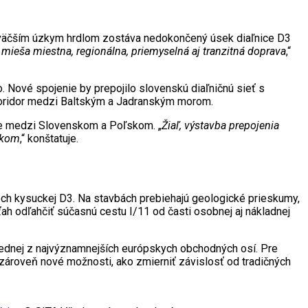
ajväčším úzkym hrdlom zostáva nedokončený úsek diaľnice D3
ieša miestna, regionálna, priemyselná aj tranzitná doprava
,“
o. Nové spojenie by prepojilo slovenskú diaľničnú sieť s
koridor medzi Baltským a Jadranským morom.
áce medzi Slovenskom a Poľskom. „
Žiaľ, výstavba prepojenia
ľskom
,“ konštatuje.
och kysuckej D3. Na stavbách prebiehajú geologické prieskumy,
ah odľahčiť súčasnú cestu I/11 od časti osobnej aj nákladnej
jednej z najvýznamnejších európskych obchodných osí. Pre
zároveň nové možnosti, ako zmierniť závislosť od tradičných