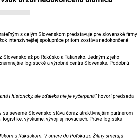
nateľným s celým Slovenskom predstavuje pre slovenské firmy
ážok intenzívnejšej spolupráce pritom zostáva nedokončené
ez Slovensko až po Rakúsko a Taliansko. Jedným z jeho
ýznamnejšie logistické a výrobné centrá Slovenska. Podobnú
 i historicky, ale zďaleka nie je vyčerpaná
,“ hovorí predseda
ov sa severné Slovensko stáva čoraz atraktívnejším partnerom
logistike, výskume, vývoji aj inováciách. Práve logistika
Poľskom a Rakúskom. V smere do Poľska zo Žiliny smerujú