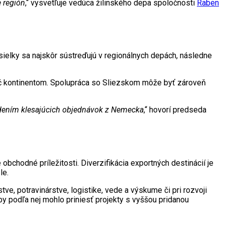
 región
,“ vysvetľuje vedúca žilinského depa spoločnosti
Raben
ielky sa najskôr sústreďujú v regionálnych depách, následne
ieč kontinentom. Spolupráca so Sliezskom môže byť zároveň
adením klesajúcich objednávok z Nemecka
,“ hovorí predseda
chodné príležitosti. Diverzifikácia exportných destinácií je
le.
tve, potravinárstve, logistike, vede a výskume či pri rozvoji
by podľa nej mohlo priniesť projekty s vyššou pridanou