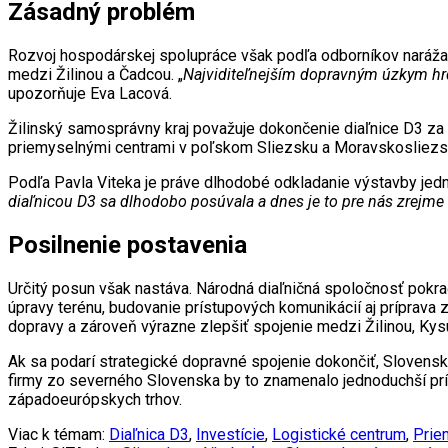
Zásadný problém
Rozvoj hospodárskej spolupráce však podľa odborníkov naráža 
medzi Žilinou a Čadcou. „
Najviditeľnejším dopravným úzkym hrd
upozorňuje Eva Lacová.
Žilinský samosprávny kraj považuje dokončenie diaľnice D3 za st
priemyselnými centrami v poľskom Sliezsku a Moravskosliezs
Podľa Pavla Viteka je práve dlhodobé odkladanie výstavby je
diaľnicou D3 sa dlhodobo posúvala a dnes je to pre nás zrejme
Posilnenie postavenia
Určitý posun však nastáva. Národná diaľničná spoločnosť pokra
úpravy terénu, budovanie prístupových komunikácií aj príprava 
dopravy a zároveň výrazne zlepšiť spojenie medzi Žilinou, Ky
Ak sa podarí strategické dopravné spojenie dokončiť, Slovens
firmy zo severného Slovenska by to znamenalo jednoduchší prís
západoeurópskych trhov.
Viac k témam:
Diaľnica D3
,
Investície
,
Logistické centrum
,
Prie