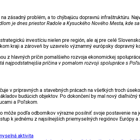
na zásadný problém, a to chýbajúcu dopravnú infraštruktúru. N
lom je dnes priestor Radole a Kysuckého Nového Mesta, kde sa m
rategickú investíciu nielen pre región, ale aj pre celé Slovensk
kom kraji a zároveň by uzavrelo významný európsky dopravný 
dnou z hlavných príčin pomalšieho rozvoja ekonomickej spolupr
 tá najpodstatnejšia príčina v pomalom rozvoji spolupráce s Po
čuje v prípravných a stavebných prácach na všetkých troch úsek
základov budúcich objektov. Po dokončení by mal nový diaľničný ť
sucami a Poľskom.
ko môže podľa odborníkov výrazne posilniť svoje postavenie na 
tup k jednému z najsilnejších priemyselných regiónov Európy a 
myselná aktivita