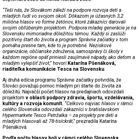
“Teší nás, že Slovákom záleží na podpore rozvoja detí a
mladých ľudí vo svojom okolí. Dôkazom je úžasných 3,2
milióna hlasov vo forme žetónov, ktoré zákazníci darovali
svojim obľúbeným projektom. Podpora mladej generácie je na
Slovensku mimoriadne dôležitou témou. Každý si zaslúži
pozitívny štart do života a program Správne začiatky v tom
pomáha presne tam, kde to je potrebné. Neziskové
organizácie, občianske združenia, samosprávy či školy v
každom regióne opäť priniesli zaujímavé nápady, ako deťom a
mladým vylepšiť život
,” hovorí
Katarína Pšenáková,
riaditeľka komunikácie Tesca na Slovensku
.
Aj druhá edícia programu Správne začiatky potvrdila, že
Slováci považujú pomoc mladým pri štarte do života za
dôležitú. Najväčší počet hlasov na predajniach odovzdali
projektom
v oblasti podpory zdravia, športu, vzdelávania,
kultúry a rozvoja komunít.
“Celkovo najviac hlasov v rámci
celého Slovenska odovzdali zákazníci v bratislavskom
Hypermarkete Tesco Petržalka – za projekty pre deti a
mladých hlasovali až 78-tisíckrát
,” prezradila Katarína
Pšenáková.
Podľa počtu hlasov boli v rámci celého Slovenska