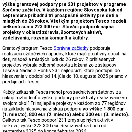
výške grantovej podpory pre 231 projektov v programe
Správne začiatky. V každom regióne Slovenska tak od
septembra pribudnú tri prospešné aktivity pre deti a
mladých do 26 rokov. Všetkým projektom Tesco rozdelí
celkovú sumu 223 300 eur. Slováci podporili najmä
projekty v oblasti zdravia, športových aktivít,
vzdelávania, rozvoja komunít a kultúry.
Grantový program Tesco
Správne začiatky
podporuje
realizáciu užitočných nápadov, ktoré majú pozitívny dosah na
deti, mládež a mladých ľudí do 26 rokov. Z prihlásených
projektov vybrala odborná porota zložená zo zástupcov
Tesca a Nadácie Pontis 231 najlepších, ktoré postúpili do
hlasovania v období od 14. júla do 10. augusta 2025 priamo v
predajniach Tesco.
Každý zákazník Tesca mohol prostredníctvom žetónov za
nákup rozhodnúť o výške podpory pre aktivity realizované vo
svojom okolí. Tri najlepšie projekty v každom zo 77 regiónov
na základe hlasovania získajú podporu
vo výške 1 800 eur
(1. miesto), 800 eur (2. miesto) alebo 300 eur (3. miesto).
Celkovo tak Tesco podporí 231 zmysluplných aktivít v
celkovej výške 223 300 eur. Realizovať sa budú od
septembra 2025 do konca februára 2026.