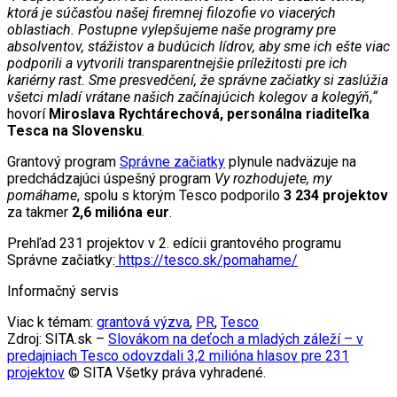
ktorá je súčasťou našej firemnej filozofie vo viacerých
oblastiach. Postupne vylepšujeme naše programy pre
absolventov, stážistov a budúcich lídrov, aby sme ich ešte viac
podporili a vytvorili transparentnejšie príležitosti pre ich
kariérny rast. Sme presvedčení, že správne začiatky si zaslúžia
všetci mladí vrátane našich začínajúcich kolegov a kolegýň
,
“
hovorí
Miroslava Rychtárechová, personálna riaditeľka
Tesca na Slovensku
.
Grantový program
Správne začiatky
plynule nadväzuje na
predchádzajúci úspešný program
Vy rozhodujete, my
pomáhame
, spolu s ktorým Tesco podporilo
3 234 projektov
za takmer
2,6 milióna eur
.
Prehľad 231 projektov v 2. edícii grantového programu
Správne začiatky:
https://tesco.sk/pomahame/
Informačný servis
Viac k témam:
grantová výzva
,
PR
,
Tesco
Zdroj: SITA.sk –
Slovákom na deťoch a mladých záleží – v
predajniach Tesco odovzdali 3,2 milióna hlasov pre 231
projektov
© SITA Všetky práva vyhradené.