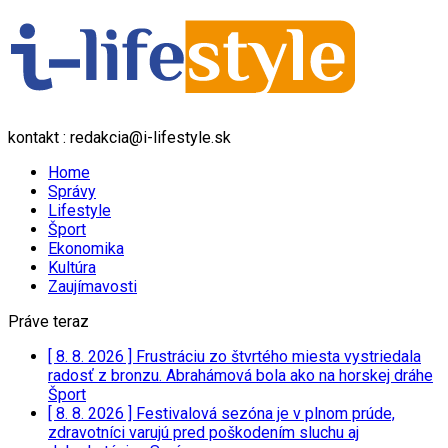
kontakt : redakcia@i-lifestyle.sk
Home
Správy
Lifestyle
Šport
Ekonomika
Kultúra
Zaujímavosti
Práve teraz
[ 8. 8. 2026 ]
Frustráciu zo štvrtého miesta vystriedala
radosť z bronzu. Abrahámová bola ako na horskej dráhe
Šport
[ 8. 8. 2026 ]
Festivalová sezóna je v plnom prúde,
zdravotníci varujú pred poškodením sluchu aj