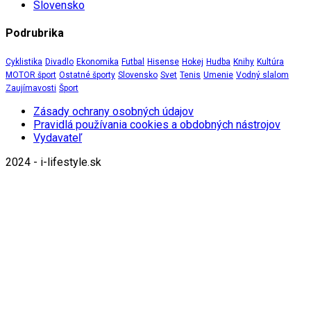
Slovensko
Podrubrika
Cyklistika
Divadlo
Ekonomika
Futbal
Hisense
Hokej
Hudba
Knihy
Kultúra
MOTOR šport
Ostatné športy
Slovensko
Svet
Tenis
Umenie
Vodný slalom
Zaujímavosti
Šport
Zásady ochrany osobných údajov
Pravidlá používania cookies a obdobných nástrojov
Vydavateľ
2024 - i-lifestyle.sk