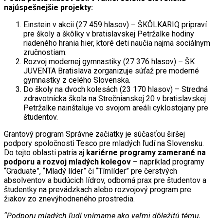
najúspešnejšie projekty:
Einstein v akcii (27 459 hlasov) – ŠKÔLKARIQ pripraví
pre školy a škôlky v bratislavskej Petržalke hodiny
riadeného hrania hier, ktoré deti naučia najmä sociálnym
zručnostiam.
Rozvoj modernej gymnastiky (27 376 hlasov) – ŠK
JUVENTA Bratislava zorganizuje súťaž pre moderné
gymnastky z celého Slovenska.
Do školy na dvoch kolesách (23 170 hlasov) – Stredná
zdravotnícka škola na Strečnianskej 20 v bratislavskej
Petržalke nainštaluje vo svojom areáli cyklostojany pre
študentov.
Grantový program Správne začiatky je súčasťou širšej
podpory spoločnosti Tesco pre mladých ľudí na Slovensku.
Do tejto oblasti patria aj
kariérne programy zamerané na
podporu a rozvoj mladých kolegov
– napríklad programy
“Graduate”, “Mladý líder” či “Tímlíder” pre čerstvých
absolventov a budúcich lídrov, odborná prax pre študentov a
študentky na prevádzkach alebo rozvojový program pre
žiakov zo znevýhodneného prostredia.
“Podporu mladých ľudí vnímame ako veľmi dôležitú tému,