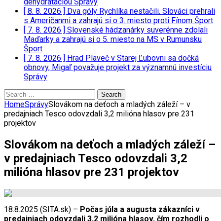
dehydratáciou
Správy
[ 8. 8. 2026 ]
Dva góly Rychlíka nestačili. Slováci prehrali
s Američanmi a zahrajú si o 3. miesto proti Fínom
Šport
[ 7. 8. 2026 ]
Slovenské hádzanárky suverénne zdolali
Maďarky a zahrajú si o 5. miesto na MS v Rumunsku
Šport
[ 7. 8. 2026 ]
Hrad Plaveč v Starej Ľubovni sa dočká
obnovy, Migaľ považuje projekt za významnú investíciu
Správy
Search
for:
Home
Správy
Slovákom na deťoch a mladých záleží – v
predajniach Tesco odovzdali 3,2 milióna hlasov pre 231
projektov
Slovákom na deťoch a mladých záleží –
v predajniach Tesco odovzdali 3,2
milióna hlasov pre 231 projektov
18.8.2025 (SITA.sk) –
Počas júla a augusta zákazníci v
predajniach odovzdali 3,2 milióna hlasov, čím rozhodli o