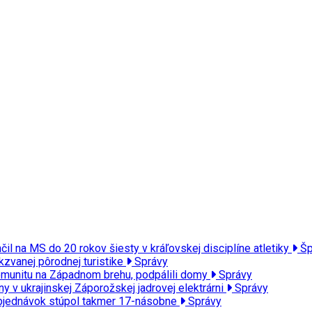
l na MS do 20 rokov šiesty v kráľovskej disciplíne atletiky
Šp
kzvanej pôrodnej turistike
Správy
 komunitu na Západnom brehu, podpálili domy
Správy
 v ukrajinskej Záporožskej jadrovej elektrárni
Správy
t objednávok stúpol takmer 17-násobne
Správy