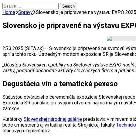
Search
for:
Home
Správy
Slovensko je pripravené na výstavu EXPO 2025
Slovensko je pripravené na výstavu EX
25.3.2025 (SITA.sk) – Slovensko je pripravené na svetovú výs
apríla tohto roku. Ústredným mottom expozície SR je Slovensko 
„Účasťou Slovenskej republiky na Svetovej výstave EXPO napĺňa
väzby, podporiť obchodné aktivity slovenských firiem a pritiahnu
Degustácia vín a tematické pexeso
Súčasťou otváracieho ceremoniálu expozície Slovenskej republ
Expozícia SR ponúkne pri svojom otvorení najmä malým návšt
zámkov.
Kurátorky
Slovenskej národnej galérie
predstavia v minivernisáž
bude umiestnená aj virtuálna realita Strojníckej fakulty
Technicke
titánových implantátov.