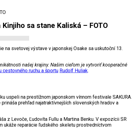
OTO
Kinjiho sa stane Kaliská – FOTO
e na svetovej výstave v japonskej Osake sa uskutoční 13.
kátnosti našej krajiny. Našim cieľom je vytvoriť kooperačné
u cestovného ruchu a športu
Rudolf Huliak
.
roku uspeli na prestížnom japonskom vínnom festivale SAKURA.
ré prináša prehľad najatraktívnejších slovenských hradov a
ša z Levoče, Ľudovíta Fullu a Martina Benku. V expozícii SR
m ukáže reparácie ľudského skeletu prostredníctvom