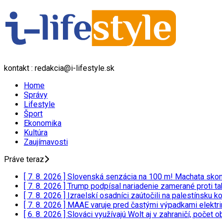
kontakt : redakcia@i-lifestyle.sk
Home
Správy
Lifestyle
Šport
Ekonomika
Kultúra
Zaujímavosti
Práve teraz
[ 7. 8. 2026 ]
Slovenská senzácia na 100 m! Machata skonči
[ 7. 8. 2026 ]
Trump podpísal nariadenie zamerané proti ta
[ 7. 8. 2026 ]
Izraelskí osadníci zaútočili na palestínsku
[ 7. 8. 2026 ]
MAAE varuje pred častými výpadkami elektriny
[ 6. 8. 2026 ]
Slováci využívajú Wolt aj v zahraničí, poče