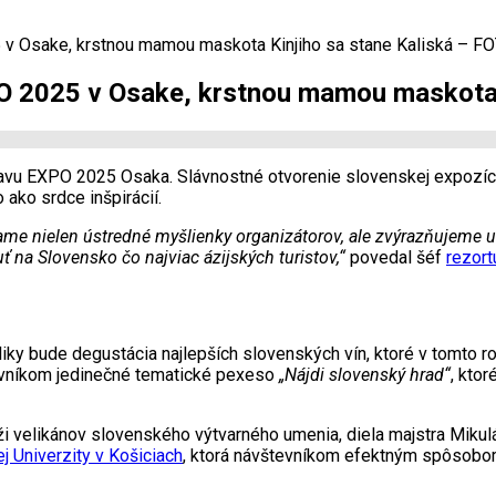
 v Osake, krstnou mamou maskota Kinjiho sa stane Kaliská – F
PO 2025 v Osake, krstnou mamou maskota 
tavu EXPO 2025 Osaka. Slávnostné otvorenie slovenskej expozíci
ako srdce inšpirácií.
me nielen ústredné myšlienky organizátorov, ale zvýrazňujeme uni
ť na Slovensko čo najviac ázijských turistov,“
povedal šéf
rezort
iky bude degustácia najlepších slovenských vín, ktoré v tomto 
evníkom jedinečné tematické pexeso
„Nájdi slovenský hrad“
, kto
i velikánov slovenského výtvarného umenia, diela majstra Mikulá
j Univerzity v Košiciach
, ktorá návštevníkom efektným spôsobo