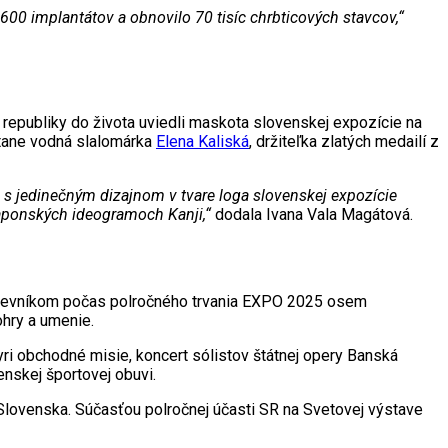
 600 implantátov a obnovilo 70 tisíc chrbticových stavcov,“
republiky do života uviedli maskota slovenskej expozície na
stane vodná slalomárka
Elena Kaliská
, držiteľka zlatých medailí z
u s jedinečným dizajnom v tvare loga slovenskej expozície
aponských ideogramoch Kanji,“
dodala Ivana Vala Magátová.
ávštevníkom počas polročného trvania EXPO 2025 osem
ohry a umenie.
yri obchodné misie, koncert sólistov štátnej opery Banská
nskej športovej obuvi.
 Slovenska. Súčasťou polročnej účasti SR na Svetovej výstave