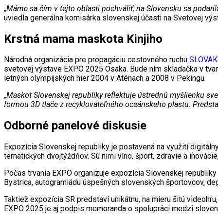
„Máme sa čím v tejto oblasti pochváliť, na Slovensku sa podaril
uviedla generálna komisárka slovenskej účasti na Svetovej v
Krstná mama maskota Kinjiho
Národná organizácia pre propagáciu cestovného ruchu
SLOVAK
svetovej výstave EXPO 2025 Osaka. Bude ním skladačka v tvar
letných olympijských hier 2004 v Aténach a 2008 v Pekingu.
„Maskot Slovenskej republiky reflektuje ústrednú myšlienku sve
formou 3D tlače z recyklovateľného oceánskeho plastu. Preds
Odborné panelové diskusie
Expozícia Slovenskej republiky je postavená na využití digitá
tematických dvojtýždňov. Sú nimi víno, šport, zdravie a inováci
Počas trvania EXPO organizuje expozícia Slovenskej republiky 
Bystrica, autogramiádu úspešných slovenských športovcov, deg
Taktiež expozícia SR predstaví unikátnu, na mieru šitú videohr
EXPO 2025 je aj podpis memoranda o spolupráci medzi slove