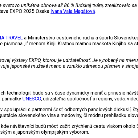
a svetovo unikátna obnova až 86 % ľudskej tváre, zrealizovalo sa
ýstava EXPO 2025 Osaka
Ivana Vala Magátová
.
IA TRAVEL
a Ministerstvo cestovného ruchu a športu Slovenskej 
e písmena „i“ menom Kinji. Krstnou mamou maskota Kinjiho sa 
tovej výstavy EXPO, ktorou je udržateľnosť. Je vyrobený na mier
tavuje japonské mužské meno a vzniklo zámenou písmen v sinoj
lnych technológií, bude sa v čase dynamicky meniť a prinesie n
e, pamiatky
UNESCO
, udržateľná spoločnosť a regióny, voda, vide
v spolupráci s partnermi šesť odborných panelových diskusií, št
ustácie slovenského vína a medoviny, či módnu prehliadku slove
u, kde návštevníci budú môcť zažiť zrýchlenú cestu vlakom okolo
nským a japonským olympijským výborom.