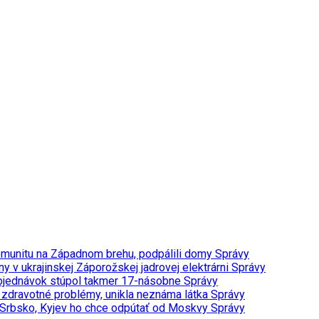
 komunitu na Západnom brehu, podpálili domy
Správy
 v ukrajinskej Záporožskej jadrovej elektrárni
Správy
t objednávok stúpol takmer 17-násobne
Správy
a zdravotné problémy, unikla neznáma látka
Správy
vi Srbsko, Kyjev ho chce odpútať od Moskvy
Správy