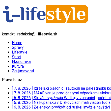
kontakt : redakcia@i-lifestyle.sk
Home
Správy
Lifestyle
Šport
Ekonomika
Kultúra
Zaujímavosti
Práve teraz
[ 7. 8. 2026 ]
Izraelskí osadníci zaútočili na palestínsku
[ 7. 8. 2026 ]
MAAE varuje pred častými výpadkami elektriny
[ 6. 8. 2026 ]
Slováci využívajú Wolt aj v zahraničí, poče
[ 6. 8. 2026 ]
Na kúpalisku v Diakovciach mali viacerí ľudi
[ 6. 8. 2026 ]
Zelenskyj prvýkrát od ruskej invázie navští