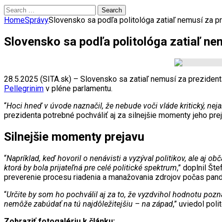
Search
for:
Home
Správy
Slovensko sa podľa politológa zatiaľ nemusí za pr
Slovensko sa podľa politológa zatiaľ nem
28.5.2025 (SITA.sk) – Slovensko sa zatiaľ nemusí za prezident
Pellegrinim
v pléne parlamentu.
“
Hoci hneď v úvode naznačil, že nebude voči vláde kritický, neja
prezidenta potrebné pochváliť aj za silnejšie momenty jeho prej
Silnejšie momenty prejavu
“
Napríklad, keď hovoril o nenávisti a vyzýval politikov, ale aj 
ktorá by bola prijateľná pre celé politické spektrum
,” doplnil Š
preverenie procesu riadenia a manažovania zdrojov počas p
“
Určite by som ho pochválil aj za to, že vyzdvihol hodnotu pozna
nemôže zabúdať na tú najdôležitejšiu – na západ
,” uviedol pol
Zobraziť fotogalériu k článku: