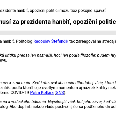
ezidenta hanbiť, opoziční politici môžu tiež pokojne spávať
usí za prezidenta hanbiť, opoziční politi
a hanbiť. Politológ
Radoslav Štefančík
tak zareagoval na streda
kú kritiku predsa len naznačil, hoci len podľa filozofie: budem hr
avu.
občanov k zmiereniu. Keď kritizoval absenciu dlhodobej vízie, ktor
tefančík, podľa ktorého je svetlým momentom aj náznak kritiky ni
andémie COVID-19
Petra Kotlára
(
SNS
).
nia a vedeckého bádania. Najsilnejší však bol jeho záver, keď vlá
itológ. Ako doplnil, niekde vládu pochválil, čo sa podľa neho dá 