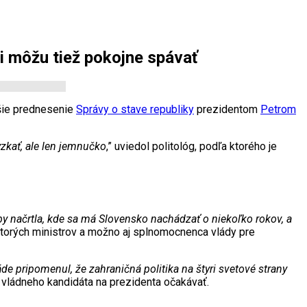
ci môžu tiež pokojne spávať
jšie prednesenie
Správy o stave republiky
prezidentom
Petrom
yzkať, ale len jemnučko
,” uviedol politológ, podľa ktorého je
á by načrtla, kde sa má Slovensko nachádzať o niekoľko rokov, a
ektorých ministrov a možno aj splnomocnenca vlády pre
de pripomenul, že zahraničná politika na štyri svetové strany
od vládneho kandidáta na prezidenta očakávať.