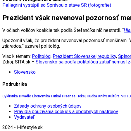
Pellegrini vystúpil so Správou o stave SR (fotografie)
Prezident však nevenoval pozornosť m
V očiach voličov koalície tak podľa Štefančíka nič nestratil. “
Hla
Upozornil však, že prezident nevenoval pozornosť menšinám. “
záhradou
,” uzavrel politológ.
Viac k témam:
Politológ
,
Prezident Slovenskej republiky
,
Splno
Zdroj: SITA.sk –
Slovensko sa podľa politológa zatiaľ nemusí za
Slovensko
Podrubrika
Cyklistika
Divadlo
Ekonomika
Futbal
Hisense
Hokej
Hudba
Knihy
Kultúra
MOTOR
Zásady ochrany osobných údajov
Pravidlá používania cookies a obdobných nástrojov
Vydavateľ
2024 - i-lifestyle.sk