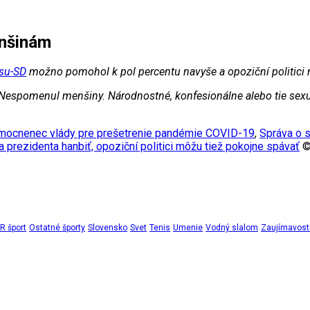
enšinám
su-SD
možno pomohol k pol percentu navyše a opoziční politici 
Nespomenul menšiny. Národnostné, konfesionálne alebo tie sexu
mocnenec vlády pre prešetrenie pandémie COVID-19
,
Správa o s
 prezidenta hanbiť, opoziční politici môžu tiež pokojne spávať
©
 šport
Ostatné športy
Slovensko
Svet
Tenis
Umenie
Vodný slalom
Zaujímavost