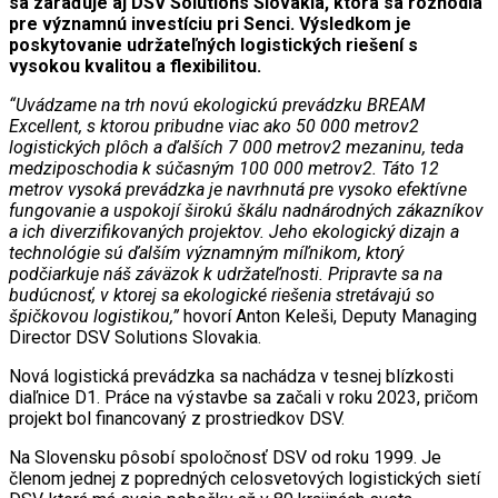
sa zaraďuje aj DSV Solutions Slovakia, ktorá sa rozhodla
pre významnú investíciu pri Senci. Výsledkom je
poskytovanie udržateľných logistických riešení s
vysokou kvalitou a flexibilitou.
“Uvádzame na trh novú ekologickú prevádzku BREAM
Excellent, s ktorou pribudne viac ako 50 000 metrov2
logistických plôch a ďalších 7 000 metrov2 mezaninu, teda
medziposchodia k súčasným 100 000 metrov2. Táto 12
metrov vysoká prevádzka je navrhnutá pre vysoko efektívne
fungovanie a uspokojí širokú škálu nadnárodných zákazníkov
a ich diverzifikovaných projektov. Jeho ekologický dizajn a
technológie sú ďalším významným míľnikom, ktorý
podčiarkuje náš záväzok k udržateľnosti. Pripravte sa na
budúcnosť, v ktorej sa ekologické riešenia stretávajú so
špičkovou logistikou,”
hovorí Anton Keleši, Deputy Managing
Director DSV Solutions Slovakia.
Nová logistická prevádzka sa nachádza v tesnej blízkosti
diaľnice D1. Práce na výstavbe sa začali v roku 2023, pričom
projekt bol financovaný z prostriedkov DSV.
Na Slovensku pôsobí spoločnosť DSV od roku 1999. Je
členom jednej z popredných celosvetových logistických sietí