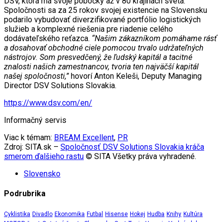
DSV, ktorá má svoje pobočky až v 80 krajinách sveta.
Spoločnosti sa za 25 rokov svojej existencie na Slovensku
podarilo vybudovať diverzifikované portfólio logistických
služieb a komplexné riešenia pre riadenie celého
dodávateľského reťazca.
“Našim zákazníkom pomáhame rásť
a dosahovať obchodné ciele pomocou trvalo udržateľných
nástrojov. Som presvedčený, že ľudský kapitál a tacitné
znalosti našich zamestnancov, tvoria ten najväčší kapitál
našej spoločnosti,”
hovorí Anton Keleši, Deputy Managing
Director DSV Solutions Slovakia.
https://www.dsv.com/en/
Informačný servis
Viac k témam:
BREAM Excellent
,
PR
Zdroj: SITA.sk –
Spoločnosť DSV Solutions Slovakia kráča
smerom ďalšieho rastu
© SITA Všetky práva vyhradené.
Slovensko
Podrubrika
Cyklistika
Divadlo
Ekonomika
Futbal
Hisense
Hokej
Hudba
Knihy
Kultúra