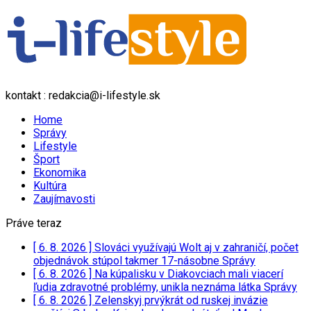
kontakt : redakcia@i-lifestyle.sk
Home
Správy
Lifestyle
Šport
Ekonomika
Kultúra
Zaujímavosti
Práve teraz
[ 6. 8. 2026 ]
Slováci využívajú Wolt aj v zahraničí, počet
objednávok stúpol takmer 17-násobne
Správy
[ 6. 8. 2026 ]
Na kúpalisku v Diakovciach mali viacerí
ľudia zdravotné problémy, unikla neznáma látka
Správy
[ 6. 8. 2026 ]
Zelenskyj prvýkrát od ruskej invázie