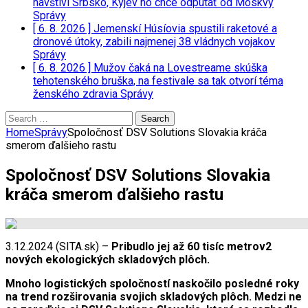
navštívi Srbsko, Kyjev ho chce odpútať od Moskvy
Správy
[ 6. 8. 2026 ]
Jemenskí Húsíovia spustili raketové a
dronové útoky, zabili najmenej 38 vládnych vojakov
Správy
[ 6. 8. 2026 ]
Mužov čaká na Lovestreame skúška
tehotenského bruška, na festivale sa tak otvorí téma
ženského zdravia
Správy
Search
for:
Home
Správy
Spoločnosť DSV Solutions Slovakia kráča
smerom ďalšieho rastu
Spoločnosť DSV Solutions Slovakia
kráča smerom ďalšieho rastu
3.12.2024 (SITA.sk) –
Pribudlo jej až 60 tisíc metrov2
nových ekologických skladových plôch.
Mnoho logistických spoločností naskočilo posledné roky
na trend rozširovania svojich skladových plôch. Medzi ne