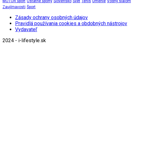
MOTOR šport
Ostatné športy
Slovensko
Svet
Tenis
Umenie
Vodný slalom
Zaujímavosti
Šport
Zásady ochrany osobných údajov
Pravidlá používania cookies a obdobných nástrojov
Vydavateľ
2024 - i-lifestyle.sk