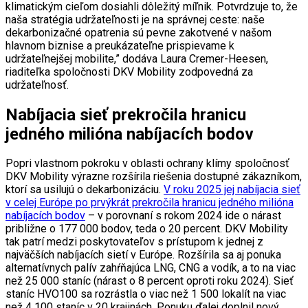
klimatickým cieľom dosiahli dôležitý míľnik. Potvrdzuje to, že
naša stratégia udržateľnosti je na správnej ceste: naše
dekarbonizačné opatrenia sú pevne zakotvené v našom
hlavnom biznise a preukázateľne prispievame k
udržateľnejšej mobilite,” dodáva Laura Cremer-Heesen,
riaditeľka spoločnosti DKV Mobility zodpovedná za
udržateľnosť.
Nabíjacia sieť prekročila hranicu
jedného milióna nabíjacích bodov
Popri vlastnom pokroku v oblasti ochrany klímy spoločnosť
DKV Mobility výrazne rozšírila riešenia dostupné zákazníkom,
ktorí sa usilujú o dekarbonizáciu.
V roku 2025 jej nabíjacia sieť
v celej Európe po prvýkrát prekročila hranicu jedného milióna
nabíjacích bodov
– v porovnaní s rokom 2024 ide o nárast
približne o 177 000 bodov, teda o 20 percent. DKV Mobility
tak patrí medzi poskytovateľov s prístupom k jednej z
najväčších nabíjacích sietí v Európe. Rozšírila sa aj ponuka
alternatívnych palív zahŕňajúca LNG, CNG a vodík, a to na viac
než 25 000 staníc (nárast o 8 percent oproti roku 2024). Sieť
staníc HVO100 sa rozrástla o viac než 1 500 lokalít na viac
než 4 100 staníc v 20 krajinách. Ponuku ďalej doplnil nový