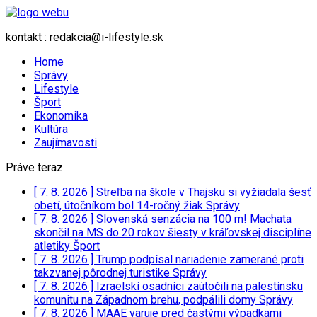
kontakt : redakcia@i-lifestyle.sk
Home
Správy
Lifestyle
Šport
Ekonomika
Kultúra
Zaujímavosti
Práve teraz
[ 7. 8. 2026 ]
Streľba na škole v Thajsku si vyžiadala šesť
obetí, útočníkom bol 14-ročný žiak
Správy
[ 7. 8. 2026 ]
Slovenská senzácia na 100 m! Machata
skončil na MS do 20 rokov šiesty v kráľovskej disciplíne
atletiky
Šport
[ 7. 8. 2026 ]
Trump podpísal nariadenie zamerané proti
takzvanej pôrodnej turistike
Správy
[ 7. 8. 2026 ]
Izraelskí osadníci zaútočili na palestínsku
komunitu na Západnom brehu, podpálili domy
Správy
[ 7. 8. 2026 ]
MAAE varuje pred častými výpadkami