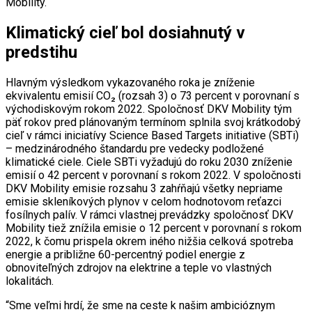
Mobility.
Klimatický cieľ bol dosiahnutý v
predstihu
Hlavným výsledkom vykazovaného roka je zníženie
ekvivalentu emisií CO₂ (rozsah 3) o 73 percent v porovnaní s
východiskovým rokom 2022. Spoločnosť DKV Mobility tým
päť rokov pred plánovaným termínom splnila svoj krátkodobý
cieľ v rámci iniciatívy Science Based Targets initiative (SBTi)
– medzinárodného štandardu pre vedecky podložené
klimatické ciele. Ciele SBTi vyžadujú do roku 2030 zníženie
emisií o 42 percent v porovnaní s rokom 2022. V spoločnosti
DKV Mobility emisie rozsahu 3 zahŕňajú všetky nepriame
emisie skleníkových plynov v celom hodnotovom reťazci
fosílnych palív. V rámci vlastnej prevádzky spoločnosť DKV
Mobility tiež znížila emisie o 12 percent v porovnaní s rokom
2022, k čomu prispela okrem iného nižšia celková spotreba
energie a približne 60-percentný podiel energie z
obnoviteľných zdrojov na elektrine a teple vo vlastných
lokalitách.
“Sme veľmi hrdí, že sme na ceste k našim ambicióznym