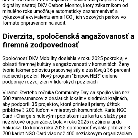
digitálny nástroj DKV Carbon Monitor, ktorý zákazníkom od
minulého roka umožňuje automaticky zaznamenávať a
vykazovať ekvivalentu emisií CO₂ ich vozových parkov vo
formáte pripravenom na audit.
Diverzita, spoločenská angažovanosť a
firemná zodpovednosť
Spoločnosť DKV Mobility dosiahla v roku 2025 pokrok aj v
oblasti firemnej kultúry a angažovanosti v komunitách. Ženy
tvoria takmer polovicu pracovnej sily a zastávajú 36 percent
riadiacich pozícií. Nový program “EmpowHER” cielene
podporuje rozvoj žien v líderských pozíciách.
V rámci štvrtého ročníka Community Day sa spojilo viac než
500 zamestnancov z desiatich lokalít v siedmich krajinách,
aby podporili 35 projektov, ktoré priniesli priamy úžitok
približne 3 200 ľuďom v miestnych komunitách. Karta NGO
Card +Charge s nulovými poplatkami za kartu a služby pre
neziskové organizácie, bola v roku 2025 rozšírená aj do
Rakúska. Do konca roka 2025 spoločnosť vydala približne 3
700 kariet NGO Card viac než 400 neziskovým organizáciám.