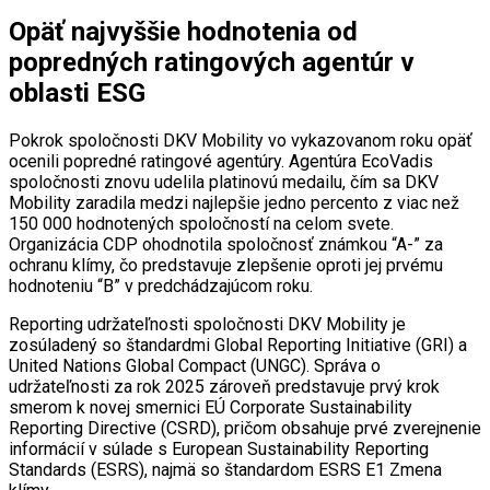
Opäť najvyššie hodnotenia od
popredných ratingových agentúr v
oblasti ESG
Pokrok spoločnosti DKV Mobility vo vykazovanom roku opäť
ocenili popredné ratingové agentúry. Agentúra EcoVadis
spoločnosti znovu udelila platinovú medailu, čím sa DKV
Mobility zaradila medzi najlepšie jedno percento z viac než
150 000 hodnotených spoločností na celom svete.
Organizácia CDP ohodnotila spoločnosť známkou “A-” za
ochranu klímy, čo predstavuje zlepšenie oproti jej prvému
hodnoteniu “B” v predchádzajúcom roku.
Reporting udržateľnosti spoločnosti DKV Mobility je
zosúladený so štandardmi Global Reporting Initiative (GRI) a
United Nations Global Compact (UNGC). Správa o
udržateľnosti za rok 2025 zároveň predstavuje prvý krok
smerom k novej smernici EÚ Corporate Sustainability
Reporting Directive (CSRD), pričom obsahuje prvé zverejnenie
informácií v súlade s European Sustainability Reporting
Standards (ESRS), najmä so štandardom ESRS E1 Zmena