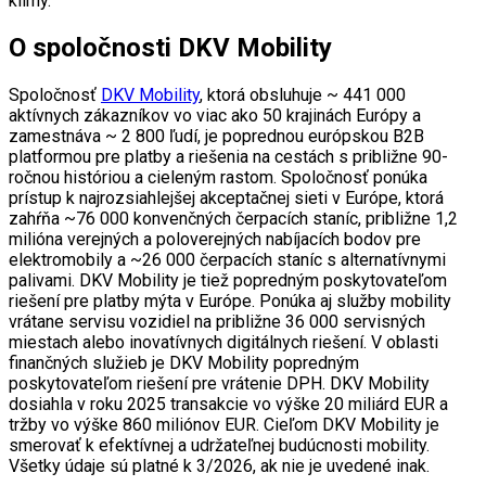
klímy.
O spoločnosti DKV Mobility
Spoločnosť
DKV Mobility
, ktorá obsluhuje ~ 441 000
aktívnych zákazníkov vo viac ako 50 krajinách Európy a
zamestnáva ~ 2 800 ľudí, je poprednou európskou B2B
platformou pre platby a riešenia na cestách s približne 90-
ročnou históriou a cieleným rastom. Spoločnosť ponúka
prístup k najrozsiahlejšej akceptačnej sieti v Európe, ktorá
zahŕňa ~76 000 konvenčných čerpacích staníc, približne 1,2
milióna verejných a poloverejných nabíjacích bodov pre
elektromobily a ~26 000 čerpacích staníc s alternatívnymi
palivami. DKV Mobility je tiež popredným poskytovateľom
riešení pre platby mýta v Európe. Ponúka aj služby mobility
vrátane servisu vozidiel na približne 36 000 servisných
miestach alebo inovatívnych digitálnych riešení. V oblasti
finančných služieb je DKV Mobility popredným
poskytovateľom riešení pre vrátenie DPH. DKV Mobility
dosiahla v roku 2025 transakcie vo výške 20 miliárd EUR a
tržby vo výške 860 miliónov EUR. Cieľom DKV Mobility je
smerovať k efektívnej a udržateľnej budúcnosti mobility.
Všetky údaje sú platné k 3/2026, ak nie je uvedené inak.