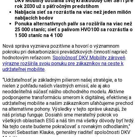
DKV Mobility dosiahla svoj krátkodobý cieľ SBTi pre
rok 2030 už s päťročným predstihom
Nabíjacia sieť sa rozrástla na viac než jeden milión
nabíjacích bodov
Ponuka alternatívnych palív sa rozšírila na viac než
25 000 staníc; sieť s palivom HVO100 sa rozrástla o
1 500 staníc na 4 100
Nová správa vyznieva pozitívne a hovorí o významnom
pokroku pri dekarbonizácii prevádzkových činností naprieč
hodnotovým reťazcom.
Spoločnosť DKV Mobility zároveň
výrazne rozšírila svoju ponuku pre zákazníkov na ceste k
udržateľnej mobilite
.
“Udržateľnosť je základným pilierom našej stratégie, a to
nielen z pohľadu našich vlastných emisií, ale aj ako
neoddeliteľná súčasť nášho obchodného modelu. Aktívne
podporujeme transformáciu smerom k digitálnej, efektívnej a
udržateľnej mobilite a našim zákazníkom uľahčujeme prechod
na alternatívne pohony. Výsledky v tejto správe ukazujú, že
náš prístup funguje. Dosiahli sme merateľný pokrok vo
všetkých oblastiach ESG a náš tím má všetky dôvody byť hrdý.
Na tejto ceste budeme pokračovať s rovnakým odhodlaním,”
hovorí Sebastian Klauke, generálny riaditeľ spoločnosti DKV