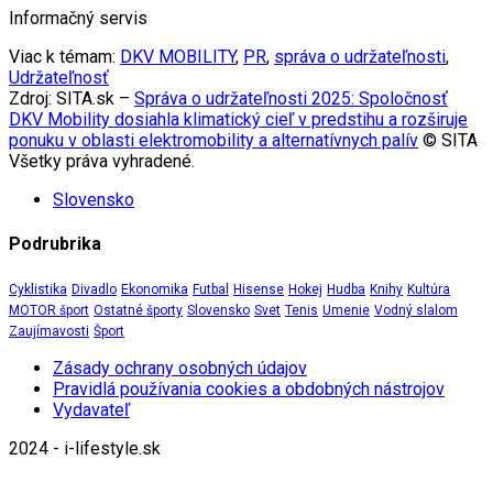
Informačný servis
Viac k témam:
DKV MOBILITY
,
PR
,
správa o udržateľnosti
,
Udržateľnosť
Zdroj: SITA.sk –
Správa o udržateľnosti 2025: Spoločnosť
DKV Mobility dosiahla klimatický cieľ v predstihu a rozširuje
ponuku v oblasti elektromobility a alternatívnych palív
© SITA
Všetky práva vyhradené.
Slovensko
Podrubrika
Cyklistika
Divadlo
Ekonomika
Futbal
Hisense
Hokej
Hudba
Knihy
Kultúra
MOTOR šport
Ostatné športy
Slovensko
Svet
Tenis
Umenie
Vodný slalom
Zaujímavosti
Šport
Zásady ochrany osobných údajov
Pravidlá používania cookies a obdobných nástrojov
Vydavateľ
2024 - i-lifestyle.sk