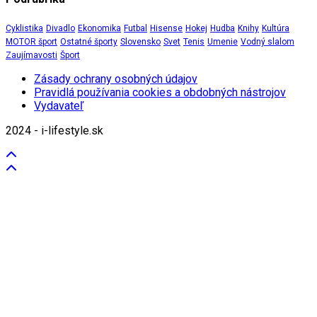
Cyklistika
Divadlo
Ekonomika
Futbal
Hisense
Hokej
Hudba
Knihy
Kultúra
MOTOR šport
Ostatné športy
Slovensko
Svet
Tenis
Umenie
Vodný slalom
Zaujímavosti
Šport
Zásady ochrany osobných údajov
Pravidlá používania cookies a obdobných nástrojov
Vydavateľ
2024 - i-lifestyle.sk