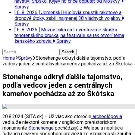
navštívi Srbsko, Kyjev ho chce odpútať od Moskvy
Správy
[ 6. 8. 2026 ]
Jemenskí Húsíovia spustili raketové a
dronové útoky, zabili najmenej 38 vládnych vojakov
Správy
[ 6. 8. 2026 ]
Mužov čaká na Lovestreame skúška
tehotenského bruška, na festivale sa tak otvorí téma
ženského zdravia
Správy
Search
for:
Home
Správy
Stonehenge odkryl ďalšie tajomstvo, podľa
vedcov jeden z centrálnych kameňov pochádza až zo Škótska
Stonehenge odkryl ďalšie tajomstvo,
podľa vedcov jeden z centrálnych
kameňov pochádza až zo Škótska
20.8.2024 (SITA.sk) – Už viac ako storočie
archeológovia
vedia, že niektoré kamene v anglickom prehistorickom
monumente
Stonehenge
pochádzajú z Walesu a neolitickí
ľudia ich nejakým spôsobom previezli zo vzdialenosti zhruba