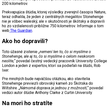
200 kilometrov.
Prekvapujúca štúdia, ktorej výsledky zverejnil časopis Nature,
teraz odhalila, že jeden z centrálnych megalitov Stonehenge
nie je vôbec waleský, ale v skutočnosti je škótsky a dopravili
ho zo vzdialenosti približne 750 kilometrov. Informuje o tom
web
The Guardian
.
Ako ho dopravili?
Toto úžasné zistenie
„nemení len to, čo si myslíme o
Stonehenge, ale aj to, čo si myslíme o celom neskorom
neolite,“
povedal čestný vedecký pracovník University College
London a jeden z expertov, ktorí sa podieľali na štúdii, Rob
Ixer.
Pre mnohých bude najväčšou otázkou, ako stavitelia
Stonehenge previezli obrovský kameň zo Škótska do
Wiltshire.
„Námorná doprava je jednou z možností,“
povedal
vedúci autor štúdie Anthony Clarke z Curtin University.
Na mori ho stratíte