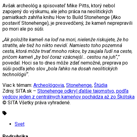
Avšak archeológ a spisovateľ Mike Pitts, ktorý nebol
zapojený do výskumu, ale jeho práca na neolitických
pamiatkach zahŕňa knihu How to Build Stonehenge (Ako
postaviť Stonehenge), je presvedčený, že kameň neprepravili
po mori ale po súši.
„Ak položíte kameň na loď na mori, nielenže riskujete, že ho
stratíte, ale tiež ho nikto nevidí. Namiesto toho pozemná
cesta, ktorá môže trvať mnoho rokov, by zaujala ľudí na ceste,
pričom kameň „by bol čoraz vzácnejší… cestou na juh“,”
povedal. Hoci sa to dnes môže zdať nemožné, preprava po
súši podľa jeho slov
„bola ľahko na dosah neolitických
technológií“
.
Viac k témam:
Archeológovia
,
Stonehenge
,
Štúdia
Zdroj: SITA.sk –
Stonehenge odkryl ďalšie tajomstvo, podľa
vedcov jeden z centrálnych kameňov pochádza až zo Škótska
© SITA Všetky práva vyhradené.
Svet
Podrubrika