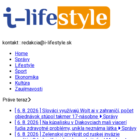
kontakt : redakcia@i-lifestyle.sk
Home
Správy
Lifestyle
Šport
Ekonomika
Kultúra
Zaujímavosti
Práve teraz
[ 6. 8. 2026 ]
Slováci využívajú Wolt aj v zahraničí, počet
objednávok stúpol takmer 17-násobne
Správy
[ 6. 8. 2026 ]
Na kúpalisku v Diakovciach mali viacerí
ľudia zdravotné problémy, unikla neznáma látka
Správy
[ 6. 8. 2026 ]
Zelenskyj prvýkrát od ruskej invázie