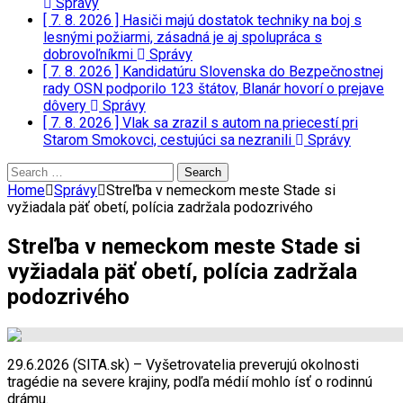
Správy
[ 7. 8. 2026 ]
Hasiči majú dostatok techniky na boj s
lesnými požiarmi, zásadná je aj spolupráca s
dobrovoľníkmi
Správy
[ 7. 8. 2026 ]
Kandidatúru Slovenska do Bezpečnostnej
rady OSN podporilo 123 štátov, Blanár hovorí o prejave
dôvery
Správy
[ 7. 8. 2026 ]
Vlak sa zrazil s autom na priecestí pri
Starom Smokovci, cestujúci sa nezranili
Správy
Search
for:
Home
Správy
Streľba v nemeckom meste Stade si
vyžiadala päť obetí, polícia zadržala podozrivého
Streľba v nemeckom meste Stade si
vyžiadala päť obetí, polícia zadržala
podozrivého
29.6.2026 (SITA.sk) – Vyšetrovatelia preverujú okolnosti
tragédie na severe krajiny, podľa médií mohlo ísť o rodinnú
drámu.