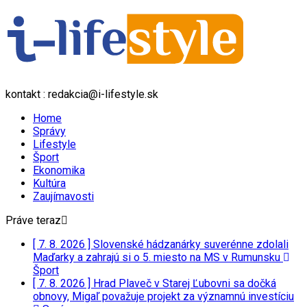
kontakt : redakcia@i-lifestyle.sk
Home
Správy
Lifestyle
Šport
Ekonomika
Kultúra
Zaujímavosti
Práve teraz
[ 7. 8. 2026 ]
Slovenské hádzanárky suverénne zdolali
Maďarky a zahrajú si o 5. miesto na MS v Rumunsku
Šport
[ 7. 8. 2026 ]
Hrad Plaveč v Starej Ľubovni sa dočká
obnovy, Migaľ považuje projekt za významnú investíciu