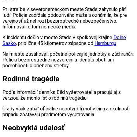
Pri streľbe v severonemeckom meste Stade zahynulo päť
ľudí. Polícia zadržala podozrivého muža a oznámila, že pre
verejnosť už nehrozí bezprostredné nebezpečenstvo.
Informovali o tom nemecké médiá.
K incidentu došlo v meste Stade v spolkovej krajine
Dolné
Sasko
, približne 45 kilometrov západne od
Hamburgu
.
Na mieste zasahovali početné policajné jednotky a záchranári.
Polícia bezprostredne nezverejnila identitu obetí ani
podrobnosti o priebehu streľby.
Rodinná tragédia
Podľa informácií denníka Bild vyšetrovatelia pracujú aj s
verziou, že mohlo ísť o rodinnú tragédiu.
Úrady však zatiaľ oficiálne nepotvrdili motív činu a okolnosti
prípadu zostávajú predmetom vyšetrovania.
Neobvyklá udalosť