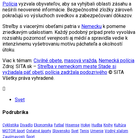
Polícia
vyzvala obyvateľov, aby sa vyhýbali oblasti zásahu a
nešírili neoverené informácie. Bezpečnostné zložky zároveň
pokračujú vo výsluchoch svedkov a zabezpečovaní dôkazov.
Streľby s viacerými obeťami patria v
Nemecku
k pomerne
zriedkavým udalostiam. Každý podobný prípad preto vyvoláva
rozsiahlu pozornosť verejnosti aj médií a spravidla vedie k
intenzívnemu vyšetrovaniu motívu páchateľa a okolností
útoku.
Viac k témam:
Civilné obete
,
masová vražda
,
Nemecká polícia
Zdroj: SITA.sk –
Streľba v nemeckom meste Stade si
vyžiadala päť obetí, polícia zadržala podozrivého
© SITA
Všetky práva vyhradené.
Svet
Podrubrika
Cyklistika
Divadlo
Ekonomika
Futbal
Hisense
Hokej
Hudba
Knihy
Kultúra
MOTOR šport
Ostatné športy
Slovensko
Svet
Tenis
Umenie
Vodný slalom
Zaujímavosti
Šport