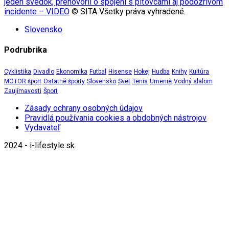
jeden svedok, prehovoril o spojení s piťovcami aj podozrivom
incidente – VIDEO
© SITA Všetky práva vyhradené.
Slovensko
Podrubrika
Cyklistika
Divadlo
Ekonomika
Futbal
Hisense
Hokej
Hudba
Knihy
Kultúra
MOTOR šport
Ostatné športy
Slovensko
Svet
Tenis
Umenie
Vodný slalom
Zaujímavosti
Šport
Zásady ochrany osobných údajov
Pravidlá používania cookies a obdobných nástrojov
Vydavateľ
2024 - i-lifestyle.sk