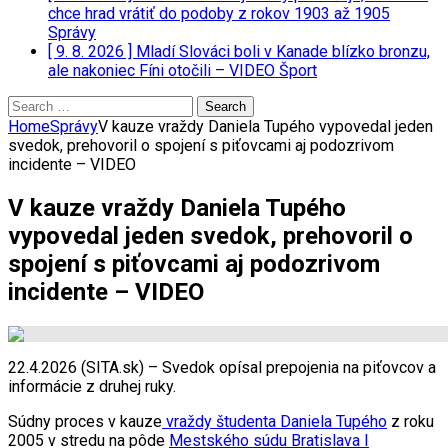
chce hrad vrátiť do podoby z rokov 1903 až 1905
Správy
[ 9. 8. 2026 ]
Mladí Slováci boli v Kanade blízko bronzu,
ale nakoniec Fíni otočili – VIDEO
Šport
Search
for:
Home
Správy
V kauze vraždy Daniela Tupého vypovedal jeden
svedok, prehovoril o spojení s piťovcami aj podozrivom
incidente – VIDEO
V kauze vraždy Daniela Tupého
vypovedal jeden svedok, prehovoril o
spojení s piťovcami aj podozrivom
incidente – VIDEO
22.4.2026 (SITA.sk) – Svedok opísal prepojenia na piťovcov a
informácie z druhej ruky.
Súdny proces v kauze
vraždy študenta Daniela Tupého
z roku
2005 v stredu na pôde
Mestského súdu Bratislava I