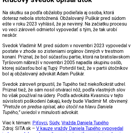
Na skutku sa podľa obžaloby podieľala aj osoba, ktorá
doteraz nebola stotožnená. Obžalovaný Puškár pred súdom
ešte v roku 2023 vyhlásil, že je nevinný. Na začiatku procesu
vo veci zároveň odmietol vypovedať s tým, že tak urobí
neskôr.
Svedok Vladimír M. pred súdom v novembri 2023 vypovedal v
postate v zhode so zisteniami orgánov činných v trestnom
konaní. Priznal, že bol súčasťou partie, ktorá na bratislavskom
Tyršovom nábreží v novembri 2005 napadla skupinu osôb,
ktorej súčasťou bol aj Tupý. Potvrdil tiež, že v partii útočníkov
bol aj obžalovaný advokát Adam Puškár.
Svedok zároveň pripustil, že Tupého tiež niekoľkokrát udrel.
Priznal tiež, že sám nosil otvárací nôž, podľa vlastných slov
ho však používal na údery. Podľa advokáta Kvasnicu v tejto
súvislosti poškodení čakajú, kedy bude Vladimír M. obvinený.
“Pretože on predsa opísal, ako útočil na hlavu Daniela
Tupého,”
uviedol v minulosti advokát.
Viac k témam:
Piťovci
,
Súdy
,
Vražda Daniela Tupého
Zdroj: SITA.sk –
V kauze vraždy Daniela Tupého vypovedal