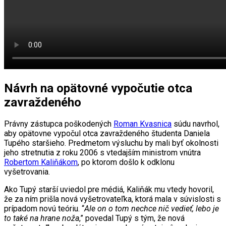
Návrh na opätovné vypočutie otca
zavraždeného
Právny zástupca poškodených
Roman Kvasnica
súdu navrhol,
aby opätovne vypočul otca zavraždeného študenta Daniela
Tupého staršieho. Predmetom výsluchu by mali byť okolnosti
jeho stretnutia z roku 2006 s vtedajším ministrom vnútra
Robertom Kaliňákom
, po ktorom došlo k odklonu
vyšetrovania.
Ako Tupý starší uviedol pre médiá, Kaliňák mu vtedy hovoril,
že za ním prišla nová vyšetrovateľka, ktorá mala v súvislosti s
prípadom novú teóriu. “
Ale on o tom nechce nič vedieť, lebo je
to také na hrane noža
,” povedal Tupý s tým, že nová