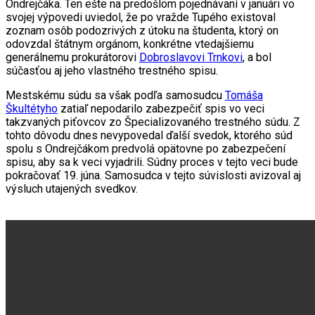
Ondrejčáka. Ten ešte na predošlom pojednávaní v januári vo
svojej výpovedi uviedol, že po vražde Tupého existoval
zoznam osôb podozrivých z útoku na študenta, ktorý on
odovzdal štátnym orgánom, konkrétne vtedajšiemu
generálnemu prokurátorovi
Dobroslavovi Trnkovi
, a bol
súčasťou aj jeho vlastného trestného spisu.
Mestskému súdu sa však podľa samosudcu
Tomáša
Škultétyho
zatiaľ nepodarilo zabezpečiť spis vo veci
takzvaných piťovcov zo Špecializovaného trestného súdu. Z
tohto dôvodu dnes nevypovedal ďalší svedok, ktorého súd
spolu s Ondrejčákom predvolá opätovne po zabezpečení
spisu, aby sa k veci vyjadrili. Súdny proces v tejto veci bude
pokračovať 19. júna. Samosudca v tejto súvislosti avizoval aj
výsluch utajených svedkov.