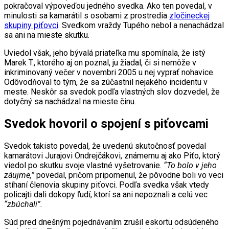
pokračoval výpoveďou jedného svedka. Ako ten povedal, v
minulosti sa kamarátil s osobami z prostredia
zločineckej
skupiny piťovci
. Svedkom vraždy Tupého nebol a nenachádzal
sa ani na mieste skutku.
Uviedol však, jeho bývalá priateľka mu spomínala, že istý
Marek T., ktorého aj on poznal, ju žiadal, či si nemôže v
inkriminovaný večer v novembri 2005 u nej vyprať nohavice.
Odôvodňoval to tým, že sa zúčastnil nejakého incidentu v
meste. Neskôr sa svedok podľa vlastných slov dozvedel, že
dotyčný sa nachádzal na mieste činu.
Svedok hovoril o spojení s piťovcami
Svedok takisto povedal, že uvedenú skutočnosť povedal
kamarátovi Jurajovi Ondrejčákovi, známemu aj ako Piťo, ktorý
viedol po skutku svoje vlastné vyšetrovanie.
“To bolo v jeho
záujme,”
povedal, pričom pripomenul, že pôvodne boli vo veci
stíhaní členovia skupiny piťovci. Podľa svedka však vtedy
policajti dali dokopy ľudí, ktorí sa ani nepoznali a celú vec
“zbúchali”.
Súd pred dnešným pojednávaním zrušil eskortu odsúdeného