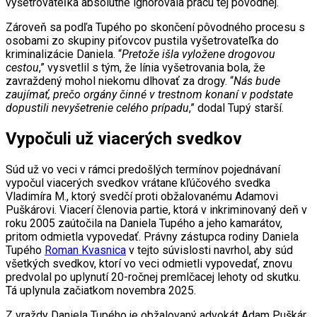
vyšetrovateľka absolútne ignorovala prácu tej pôvodnej.
Zároveň sa podľa Tupého po skončení pôvodného procesu s
osobami zo skupiny piťovcov pustila vyšetrovateľka do
kriminalizácie Daniela. “
Pretože išla vyložene drogovou
cestou
,” vysvetlil s tým, že línia vyšetrovania bola, že
zavraždený mohol niekomu dlhovať za drogy. “
Nás bude
zaujímať, prečo orgány činné v trestnom konaní v podstate
dopustili nevyšetrenie celého prípadu
,” dodal Tupý starší.
Vypočuli už viacerých svedkov
Súd už vo veci v rámci predošlých termínov pojednávaní
vypočul viacerých svedkov vrátane kľúčového svedka
Vladimíra M., ktorý svedčí proti obžalovanému Adamovi
Puškárovi. Viacerí členovia partie, ktorá v inkriminovaný deň v
roku 2005 zaútočila na Daniela Tupého a jeho kamarátov,
pritom odmietla vypovedať. Právny zástupca rodiny Daniela
Tupého
Roman Kvasnica
v tejto súvislosti navrhol, aby súd
všetkých svedkov, ktorí vo veci odmietli vypovedať, znovu
predvolal po uplynutí 20-ročnej premlčacej lehoty od skutku.
Tá uplynula začiatkom novembra 2025.
Z vraždy Daniela Tupého je obžalovaný advokát Adam Puškár.