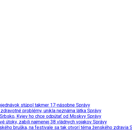
t objednávok stúpol takmer 17-násobne
Správy
a zdravotné problémy, unikla neznáma látka
Správy
vi Srbsko, Kyjev ho chce odpútať od Moskvy
Správy
vé útoky, zabili najmenej 38 vládnych vojakov
Správy
ého bruška, na festivale sa tak otvorí téma ženského zdravia
S