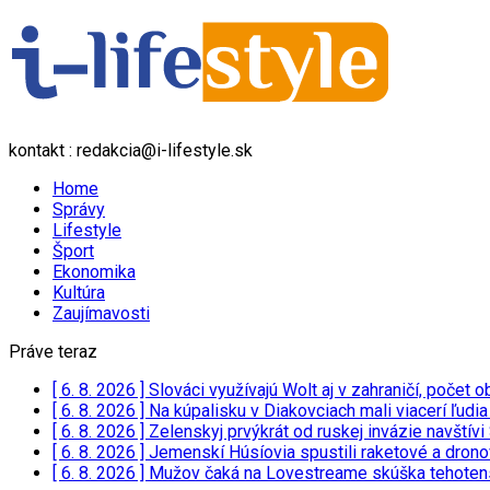
kontakt : redakcia@i-lifestyle.sk
Home
Správy
Lifestyle
Šport
Ekonomika
Kultúra
Zaujímavosti
Práve teraz
[ 6. 8. 2026 ]
Slováci využívajú Wolt aj v zahraničí, poče
[ 6. 8. 2026 ]
Na kúpalisku v Diakovciach mali viacerí ľudi
[ 6. 8. 2026 ]
Zelenskyj prvýkrát od ruskej invázie navští
[ 6. 8. 2026 ]
Jemenskí Húsíovia spustili raketové a drono
[ 6. 8. 2026 ]
Mužov čaká na Lovestreame skúška tehotensk