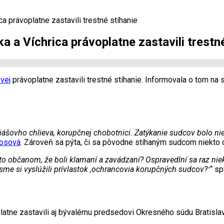
a právoplatne zastavili trestné stíhanie
 a Víchrica právoplatne zastavili trestn
ovej
právoplatne zastavili trestné stíhanie. Informovala o tom na 
giášovho chlieva, korupčnej chobotnici. Zatýkanie sudcov bolo 
Kosová
. Zároveň sa pýta, či sa pôvodne stíhaným sudcom niekto 
iekto občanom, že boli klamaní a zavádzaní? Ospravedlní sa raz ni
sme si vyslúžili prívlastok ,ochrancovia korupčných sudcov?ʻ
“ s
platne zastavili aj bývalému predsedovi Okresného súdu Bratisl