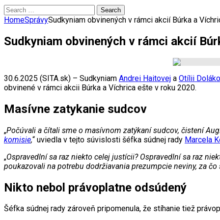
Search
for:
Home
Správy
Sudkyniam obvinených v rámci akcií Búrka a Víchric
Sudkyniam obvinených v rámci akcií Búrka
30.6.2025 (SITA.sk) – Sudkyniam
Andrei Haitovej
a
Otílii Dolák
obvinené v rámci akcii Búrka a Víchrica ešte v roku 2020.
Masívne zatykanie sudcov
„
Počúvali a čítali sme o masívnom zatýkaní sudcov, čistení Au
komisie
,
“ uviedla v tejto súvislosti šéfka súdnej rady
Marcela 
„
Ospravedlní sa raz niekto celej justícii? Ospravedlní sa raz n
poukazovali na potrebu dodržiavania prezumpcie neviny, za čo 
Nikto nebol právoplatne odsúdený
Šéfka súdnej rady zároveň pripomenula, že stíhanie tiež právo