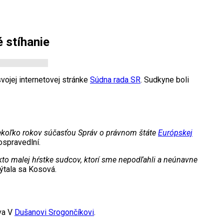
é stíhanie
svojej internetovej stránke
Súdna rada SR
. Sudkyne boli
niekoľko rokov súčasťou Správ o právnom štáte
Európskej
ospravedlní.
ekto malej hŕstke sudcov, ktorí sme nepodľahli a neúnavne
pýtala sa Kosová.
ava V
Dušanovi Srogončíkovi
.