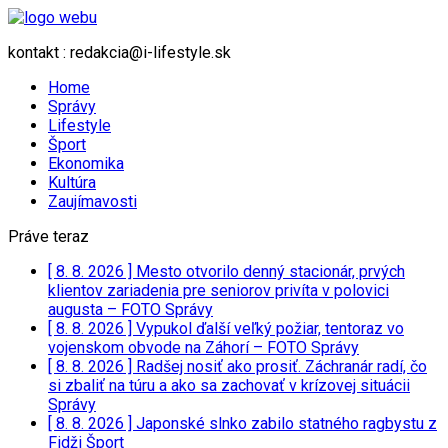
kontakt : redakcia@i-lifestyle.sk
Home
Správy
Lifestyle
Šport
Ekonomika
Kultúra
Zaujímavosti
Práve teraz
[ 8. 8. 2026 ]
Mesto otvorilo denný stacionár, prvých
klientov zariadenia pre seniorov privíta v polovici
augusta – FOTO
Správy
[ 8. 8. 2026 ]
Vypukol ďalší veľký požiar, tentoraz vo
vojenskom obvode na Záhorí – FOTO
Správy
[ 8. 8. 2026 ]
Radšej nosiť ako prosiť. Záchranár radí, čo
si zbaliť na túru a ako sa zachovať v krízovej situácii
Správy
[ 8. 8. 2026 ]
Japonské slnko zabilo statného ragbystu z
Fidži
Šport