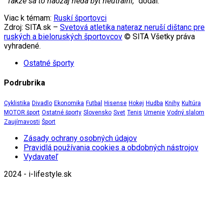
“Takže sa to naozaj nedá byť neutrálni,”
dodal.
Viac k témam:
Ruskí športovci
Zdroj: SITA.sk –
Svetová atletika nateraz neruší dištanc pre
ruských a bieloruských športovcov
© SITA Všetky práva
vyhradené.
Ostatné športy
Podrubrika
Cyklistika
Divadlo
Ekonomika
Futbal
Hisense
Hokej
Hudba
Knihy
Kultúra
MOTOR šport
Ostatné športy
Slovensko
Svet
Tenis
Umenie
Vodný slalom
Zaujímavosti
Šport
Zásady ochrany osobných údajov
Pravidlá používania cookies a obdobných nástrojov
Vydavateľ
2024 - i-lifestyle.sk