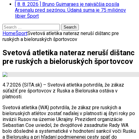
[ 8. 8. 2026 ]
Bruno Guimaraes je najväčšia posila
Arsenalu pred sezónou. Údajná suma je 75 miliónov
libier
Šport
Search
for:
Home
Šport
Svetová atletika nateraz neruší dištanc pre
ruských a bieloruských športovcov
Svetová atletika nateraz neruší dištanc
pre ruských a bieloruských športovcov
4.7.2026 (SITA.sk) – Svetová atletika potvrdila, že zákaz
súťažiť pre športovcov z Ruska a Bieloruska ostáva v
platnosti.
Svetová atletika (WA) potvrdila, že zákaz pre ruských a
bieloruských atlétov zostať naďalej v platnosti aj štyri roky po
invázii Rusov na územie Ukrajiny. Prezident organizácie
Sebastian Coe uviedol, že dvojdňové zasadnutie Rady WA
bolo dôsledné a systematické v hodnotení sankcií voči Rusku
a Bielorusku a pri hľadaní podmienenej cesty späť do