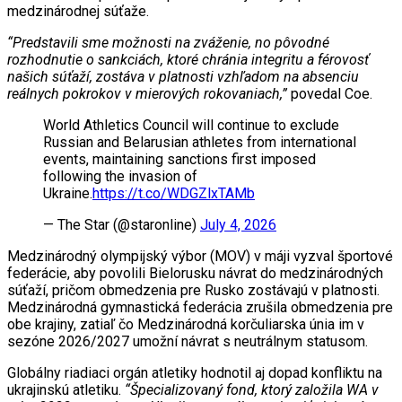
medzinárodnej súťaže.
“Predstavili sme možnosti na zváženie, no pôvodné
rozhodnutie o sankciách, ktoré chránia integritu a férovosť
našich súťaží, zostáva v platnosti vzhľadom na absenciu
reálnych pokrokov v mierových rokovaniach,”
povedal Coe.
World Athletics Council will continue to exclude
Russian and Belarusian athletes from international
events, maintaining sanctions first imposed
following the invasion of
Ukraine.
https://t.co/WDGZlxTAMb
— The Star (@staronline)
July 4, 2026
Medzinárodný olympijský výbor (MOV) v máji vyzval športové
federácie, aby povolili Bielorusku návrat do medzinárodných
súťaží, pričom obmedzenia pre Rusko zostávajú v platnosti.
Medzinárodná gymnastická federácia zrušila obmedzenia pre
obe krajiny, zatiaľ čo Medzinárodná korčuliarska únia im v
sezóne 2026/2027 umožní návrat s neutrálnym statusom.
Globálny riadiaci orgán atletiky hodnotil aj dopad konfliktu na
ukrajinskú atletiku.
“Špecializovaný fond, ktorý založila WA v