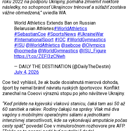
roku 2022 na podporu Ukrajiny, pomáha zmierniť niektoré
následky, no schopnosť Ukrajincov trénovať a súťažiť zostáva
vážne obmedzená,”
uviedla WA.
World Athletics Extends Ban on Russian
Belarusian Athletes
#WorldAthletics
#SebastianCoe
#SportsNews
#UkraineWar
#InternationalSport
#IOC
#WorldGymnastics
#ISU
@WorldAthletics
@sebcoe
@Olympics
@iocmedia
@WorldGymnastics
@ISU_Figure
https://t.co/ZEFI3zCNwh
— DAILY THE DESTINATION (@DailyTheDestin)
July 4, 2026
Coe tiež vyhlásil, že ak bude dosiahnutá mierová dohoda,
šport by nemal brániť návratu ruských športovcov. Konflikt
zanechal na Coeovi výraznú stopu po jeho návšteve Ukrajiny.
“Keď prídete na kyjevskú vlakovú stanicu, čaká tam asi 50 až
60 sanitiek a rakiev. Rodiny čakajú na správy. Vlak má dva
vagóny s mobilnými operačnými sálami a jednotkami
intenzívnej starostlivosti, kde sa vykonávajú amputácie počas
cesty späť,”
povedal Coe v minuloročnom rozhovore pre AFP.