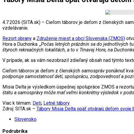
4.7.2026 (SITA.sk) – Cieľom táborov je deťom z členských samo
vzdelávanie.
Rezort obrany
a
Združenie miest a obcí Slovenska (ZMOS)
otvá
Hora a Duchonka.
„Počas letných prázdnin sa do jednotlivých t
štyroch rekreačných lokalitách, a to v Trnavej Hore, na Duchonke
V prípade, ak sa vám nezobrazil zdieľaný obsah nad týmto te
Cieľom táborov je deťom z členských samospráv ponúknuť kvalit
podporuje samostatnosť detí, spoluprácu, zodpovednosť a pozit
Misia Delta je výsledkom úspešnej spolupráce ZMOS a rezortu 
štátu a samosprávy môže mať veľmi konkrétny výsledok v podob
Viac k témam:
Deti
,
Letné tábory
Zdroj: SITA.sk –
Tábory Misia Delta opäť otvárajú deťom svoje br
Slovensko
Podrubrika