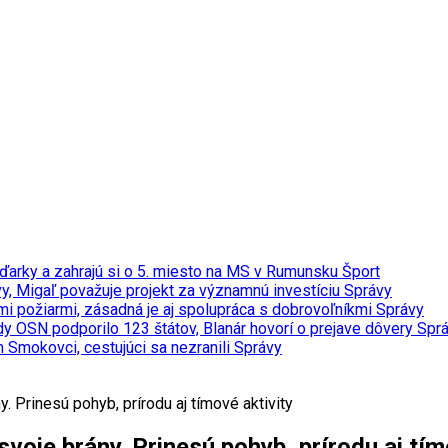
ďarky a zahrajú si o 5. miesto na MS v Rumunsku
Šport
y, Migaľ považuje projekt za významnú investíciu
Správy
ými požiarmi, zásadná je aj spolupráca s dobrovoľníkmi
Správy
y OSN podporilo 123 štátov, Blanár hovorí o prejave dôvery
Spr
m Smokovci, cestujúci sa nezranili
Správy
. Prinesú pohyb, prírodu aj tímové aktivity
voje brány. Prinesú pohyb, prírodu aj tím