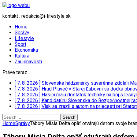
kontakt : redakcia@i-lifestyle.sk
Home
Správy
Lifestyle
Šport
Ekonomika
Kultúra
Zaujímavosti
Práve teraz
[ 7. 8. 2026 ]
Slovenské hádzanárky suverénne zdolali Ma
[ 7. 8. 2026 ]
Hrad Plaveč v Starej Ľubovni sa dočká obnov
[ 7. 8. 2026 ]
Hasiči majú dostatok techniky na boj s lesn
[ 7. 8. 2026 ]
Kandidatúru Slovenska do Bezpečnostnej rad
[ 7. 8. 2026 ]
Vlak sa zrazil s autom na priecestí pri Staro
Search
for:
Home
Správy
Tábory Misia Delta opäť otvárajú deťom svoje brány
Tábory Misia Delta opäť otvárajú deťom s