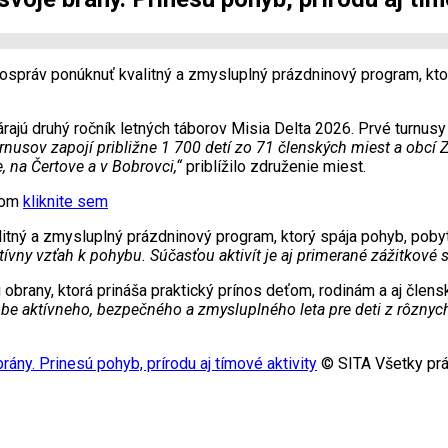
správ ponúknuť kvalitný a zmysluplný prázdninový program, ktorý
rajú druhý ročník letných táborov Misia Delta 2026. Prvé turnusy 
urnusov zapojí približne 1 700 detí zo 71 členských miest a ob
, na Čertove a v Bobrovci,“
priblížilo združenie miest.
xtom
kliknite sem
ný a zmysluplný prázdninový program, ktorý spája pohyb, pobyt v
ívny vzťah k pohybu. Súčasťou aktivít je aj primerané zážitkové
obrany, ktorá prináša praktický prínos deťom, rodinám a aj čle
e aktívneho, bezpečného a zmysluplného leta pre deti z rôznych
ány. Prinesú pohyb, prírodu aj tímové aktivity
© SITA Všetky prá