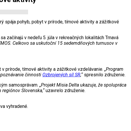
 spája pohyb, pobyt v prírode, tímové aktivity a zážitkové
sa začínajú v nedeľu 5. júla v rekreačných lokalitách Trnavá
cí ZMOS. Celkovo sa uskutoční 15 sedemdňových turnusov v
 prírode, tímové aktivity a zážitkové vzdelávanie.
„Program
 spoznávanie činnosti
Ozbrojených síl SR
,“
spresnilo združenie.
nským samosprávam.
„Projekt Misia Delta ukazuje, že spolupráca
 regiónov Slovenska,“
uzavrelo združenie.
va vyhradené.