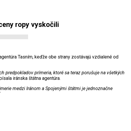
eny ropy vyskočili
agentúra Tasním, keďže obe strany zostávajú vzdialené od
ch predpokladov pr
ímeria, ktoré sa teraz porušuje na v
šetk
ých
ísala iránska štátna agentúra.
ímerie medzi Iránom a Spojenými štátmi je jednoznačne
“