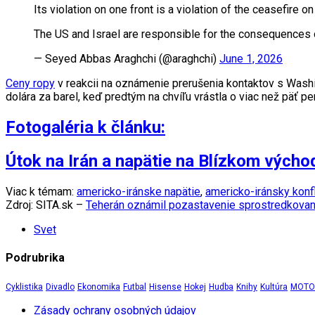
Its violation on one front is a violation of the ceasefire on 
The US and Israel are responsible for the consequences o
— Seyed Abbas Araghchi (@araghchi)
June 1, 2026
Ceny ropy
v reakcii na oznámenie prerušenia kontaktov s Wash
dolára za barel, keď predtým na chvíľu vrástla o viac než päť pe
Fotogaléria k článku:
Útok na Irán a napätie na Blízkom výcho
Viac k témam:
americko-iránske napätie
,
americko-iránsky konfl
Zdroj: SITA.sk –
Teherán oznámil pozastavenie sprostredkovan
Svet
Podrubrika
Cyklistika
Divadlo
Ekonomika
Futbal
Hisense
Hokej
Hudba
Knihy
Kultúra
MOTOR
Zásady ochrany osobných údajov