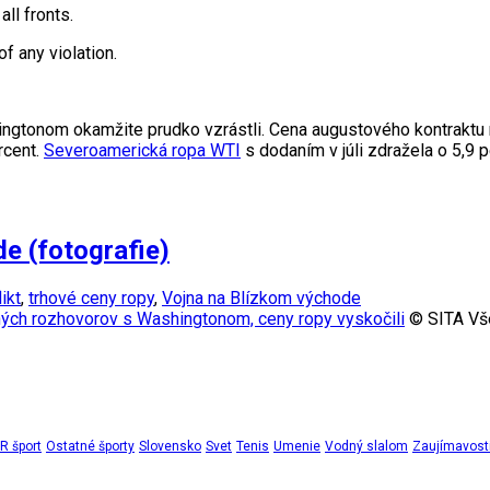
all fronts.
f any violation.
ingtonom okamžite prudko vzrástli. Cena augustového kontraktu
rcent.
Severoamerická ropa WTI
s dodaním v júli zdražela o 5,9 p
de (fotografie)
ikt
,
trhové ceny ropy
,
Vojna na Blízkom východe
ých rozhovorov s Washingtonom, ceny ropy vyskočili
© SITA Vše
 šport
Ostatné športy
Slovensko
Svet
Tenis
Umenie
Vodný slalom
Zaujímavost