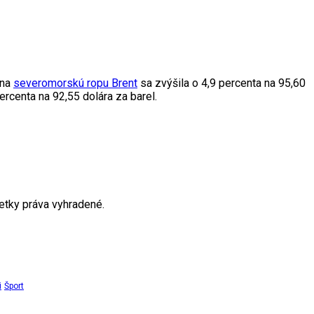
 na
severomorskú ropu Brent
sa zvýšila o 4,9 percenta na 95,60
ercenta na 92,55 dolára za barel.
tky práva vyhradené.
i
Šport