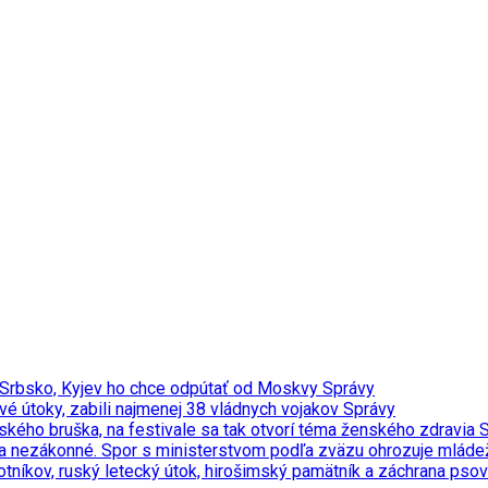
vi Srbsko, Kyjev ho chce odpútať od Moskvy
Správy
vé útoky, zabili najmenej 38 vládnych vojakov
Správy
ého bruška, na festivale sa tak otvorí téma ženského zdravia
S
za nezákonné. Spor s ministerstvom podľa zväzu ohrozuje mláde
otníkov, ruský letecký útok, hirošimský pamätník a záchrana pso