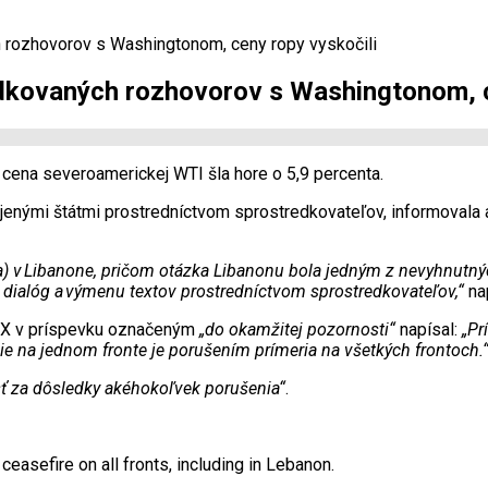
 rozhovorov s Washingtonom, ceny ropy vyskočili
dkovaných rozhovorov s Washingtonom, c
 cena severoamerickej WTI šla hore o 5,9 percenta.
jenými štátmi prostredníctvom sprostredkovateľov, informovala 
) v
Libanone, pričom otázka Libanonu bola jedným z nevyhnutný
dial
óg a
v
ýmenu textov prostredn
íctvom sprostredkovate
ľov,
“
nap
 X v príspevku označeným
„do okamžitej pozornosti“
napísal:
„Pr
e na jednom fronte je porušením prímeria na všetkých frontoch.
 za dôsledky akéhokoľvek porušenia“
.
easefire on all fronts, including in Lebanon.