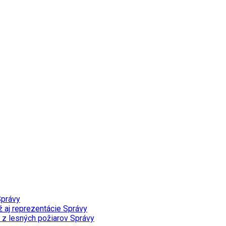
právy
ž aj reprezentácie
Správy
v z lesných požiarov
Správy