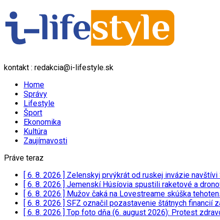
kontakt : redakcia@i-lifestyle.sk
Home
Správy
Lifestyle
Šport
Ekonomika
Kultúra
Zaujímavosti
Práve teraz
[ 6. 8. 2026 ]
Zelenskyj prvýkrát od ruskej invázie navští
[ 6. 8. 2026 ]
Jemenskí Húsíovia spustili raketové a drono
[ 6. 8. 2026 ]
Mužov čaká na Lovestreame skúška tehotensk
[ 6. 8. 2026 ]
SFZ označil pozastavenie štátnych financií 
[ 6. 8. 2026 ]
Top foto dňa (6. august 2026): Protest zdrav