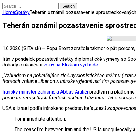
Search
for:
Home
Správy
Teherán oznámil pozastavenie sprostredkovaných
Teherán oznámil pozastavenie sprostre
1.6.2026 (SITA.sk) – Ropa Brent zdražela takmer o päť percent,
Irán v pondelok pozastavil všetky diplomatické výmeny so Spo
dohody o ukončení
vojny na Blízkom východe
.
„Vzhľadom na pokračujúce zločiny sionistického režimu (Izraela
frontoch vr
átane Libanonu, ir
ánsky vyjedn
ávac
í t
ím pozastavuje 
Iránsky minister zahraničia
Abbás Arakčí
predtým na platforme
prímerím na všetkých frontoch vrátane Libanonu. Jeho porušeni
USA a Izrael podľa iránskeho predstaviteľa
„nesú zodpovednosť
For immediate attention:
The ceasefire between Iran and the US is unequivocally a c