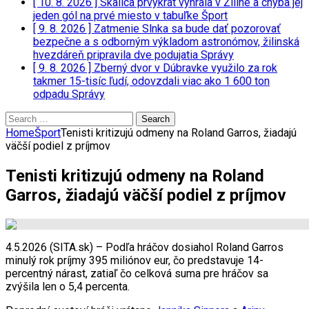
[ 10. 8. 2026 ]
Skalica prvýkrát vyhrala v Žiline a chýba jej
jeden gól na prvé miesto v tabuľke
Šport
[ 9. 8. 2026 ]
Zatmenie Slnka sa bude dať pozorovať
bezpečne a s odborným výkladom astronómov, žilinská
hvezdáreň pripravila dve podujatia
Správy
[ 9. 8. 2026 ]
Zberný dvor v Dúbravke využilo za rok
takmer 15-tisíc ľudí, odovzdali viac ako 1 600 ton
odpadu
Správy
Search
for:
Home
Šport
Tenisti kritizujú odmeny na Roland Garros, žiadajú
väčší podiel z príjmov
Tenisti kritizujú odmeny na Roland
Garros, žiadajú väčší podiel z príjmov
4.5.2026 (SITA.sk) – Podľa hráčov dosiahol Roland Garros
minulý rok príjmy 395 miliónov eur, čo predstavuje 14-
percentný nárast, zatiaľ čo celková suma pre hráčov sa
zvýšila len o 5,4 percenta.