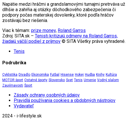
Napätie medzi hráčmi a grandslamovými turnajmi pretrváva už
dlhšie a zahŕňa aj otázky dôchodkového zabezpečenia či
podpory počas materskej dovolenky, ktoré podľa hráčov
zostávajú bez riešenia.
Viac k témam:
prize money
,
Roland Garros
Zdroj: SITA.sk –
Tenisti kritizujú odmeny na Roland Garros,
žiadajú väčší podiel z príjmov
© SITA Všetky práva vyhradené.
Tenis
Podrubrika
Cyklistika
Divadlo
Ekonomika
Futbal
Hisense
Hokej
Hudba
Knihy
Kultúra
MOTOR šport
Ostatné športy
Slovensko
Svet
Tenis
Umenie
Vodný slalom
Zaujímavosti
Šport
Zásady ochrany osobných údajov
Pravidlá používania cookies a obdobných nástrojov
Vydavateľ
2024 - i-lifestyle.sk