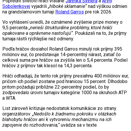
Poprední svetoví hráči vrátane
Jannika Sinnera
a
Ariny
Sobolenkovej
vyjadrili
„hlboké sklamanie“
nad výškou odmien
na grandslamovom turnaji
Roland Garros
pre rok 2026.
Vo vyhlásení uviedli, že oznámené zvýšenie prize money o
9,5 percenta
„nerieši štrukturálne problémy, ktoré hráči
opakovane a oprávnene nastoľujú“
. Poukázali na to, že príjmy
turnaja rástli rýchlejšie než odmeny.
Podľa hráčov dosiahol Roland Garros minulý rok príjmy 395
miliónov eur, čo predstavuje 14-percentný nárast, zatiaľ čo
celková suma pre hráčov sa zvýšila len o 5,4 percenta. Podiel
hráčov z príjmov tak klesol na 14,3 percenta.
Hráči odhadujú, že tento rok príjmy presiahnu 400 miliónov eur,
pričom ich podiel zostane pod hranicou 15 percent. Dlhodobo
pritom požadujú približne 22-percentný podiel, čo by
zodpovedalo úrovni turnajov kategórie 1000 na okruhoch ATP
a WTA.
List zároveň kritizuje nedostatok komunikácie zo strany
organizátorov.
„Nedošlo k žiadnemu pokroku v otázkach
blahobytu hráčov ani k vytvoreniu mechanizmu na ich
zapojenie do rozhodovania,“
uvádza sa v texte.