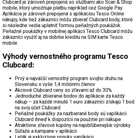
Clubcard je zároveň prepojená so službami ako Scan & Shop
mobile, ktorý umožňuje platbu napríklad cez Google Pay.
Aplikácia je zároveň prepojená s aplikáciou Tesco Online
nákupy, kde tiež zákazníci môžu zbierať Clubcard body, ktoré
si následne vedia uplatniť formou peňažných poukážok.
Peňažné poukážky v mobilnej aplikácii Tesco Clubcard môžu
zákazníci využiť aj na dobitie kreditu na SIM karte Tesco
mobile.
Výhody vernostného programu Tesco
Clubcard:
Prvý a najväčší vernostný program svojho druhu na
Slovensku s vyše 1,4 miliónmi členov
Akciové Clubcard ceny so zľavami až do 30%
Jednoduché zbieranie bodov do aplikácie za každý
nákup – za každé minuté 1 euro zákazníci získajú 1 bod
na svoj účet Clubcard
Peňažné poukážky za nazbierané body sú vaplikácii
Clubcard ihneď k dispozícii na použitie pri nákupe
Atraktívne zľavové kupóny na najobľúbenejšie výrobky
Súťaže a kampane v aplikácii
Leták aj exkluzívne ponuky vaplikácii