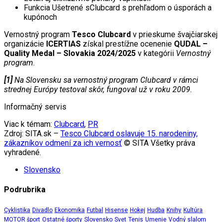
Funkcia Ušetrené sClubcard s prehľadom o úsporách a
kupónoch
Vernostný program
Tesco Clubcard
v prieskume švajčiarskej
organizácie
ICERTIAS
získal prestížne ocenenie
QUDAL –
Quality Medal – Slovakia 2024/2025
v kategórii
Vernostný
program
.
[1]
Na Slovensku sa vernostný program Clubcard v rámci
strednej Európy testoval skôr, fungoval už v roku 2009.
Informačný servis
Viac k témam:
Clubcard
,
PR
Zdroj: SITA.sk –
Tesco Clubcard oslavuje 15. narodeniny,
zákazníkov odmení za ich vernosť
© SITA Všetky práva
vyhradené.
Slovensko
Podrubrika
Cyklistika
Divadlo
Ekonomika
Futbal
Hisense
Hokej
Hudba
Knihy
Kultúra
MOTOR šport
Ostatné športy
Slovensko
Svet
Tenis
Umenie
Vodný slalom