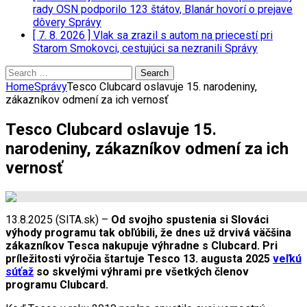
rady OSN podporilo 123 štátov, Blanár hovorí o prejave
dôvery
Správy
[ 7. 8. 2026 ]
Vlak sa zrazil s autom na priecestí pri
Starom Smokovci, cestujúci sa nezranili
Správy
Search
for:
Home
Správy
Tesco Clubcard oslavuje 15. narodeniny,
zákazníkov odmení za ich vernosť
Tesco Clubcard oslavuje 15.
narodeniny, zákazníkov odmení za ich
vernosť
13.8.2025 (SITA.sk) –
Od svojho spustenia si Slováci
výhody programu tak obľúbili, že dnes už drvivá väčšina
zákazníkov Tesca nakupuje výhradne s Clubcard. Pri
príležitosti výročia štartuje Tesco 13. augusta 2025
veľkú
súťaž
so skvelými výhrami pre všetkých členov
programu Clubcard.