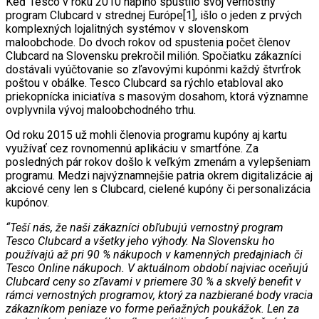
Keď Tesco v roku 2010 naplno spustilo svoj vernostný
program Clubcard v strednej Európe[1], išlo o jeden z prvých
komplexných lojalitných systémov v slovenskom
maloobchode. Do dvoch rokov od spustenia počet členov
Clubcard na Slovensku prekročil milión. Spočiatku zákazníci
dostávali vyúčtovanie so zľavovými kupónmi každý štvrťrok
poštou v obálke. Tesco Clubcard sa rýchlo etabloval ako
priekopnícka iniciatíva s masovým dosahom, ktorá významne
ovplyvnila vývoj maloobchodného trhu.
Od roku 2015 už mohli členovia programu kupóny aj kartu
využívať cez rovnomennú aplikáciu v smartfóne. Za
posledných pár rokov došlo k veľkým zmenám a vylepšeniam
programu. Medzi najvýznamnejšie patria okrem digitalizácie aj
akciové ceny len s Clubcard, cielené kupóny či personalizácia
kupónov.
“Teší nás, že naši zákazníci obľubujú vernostný program
Tesco Clubcard a všetky jeho výhody. Na Slovensku ho
používajú až pri 90 % nákupoch v kamenných predajniach či
Tesco Online nákupoch. V aktuálnom období najviac oceňujú
Clubcard ceny so zľavami v priemere 30 % a skvelý benefit v
rámci vernostných programov, ktorý za nazbierané body vracia
zákazníkom peniaze vo forme peňažných poukážok. Len za