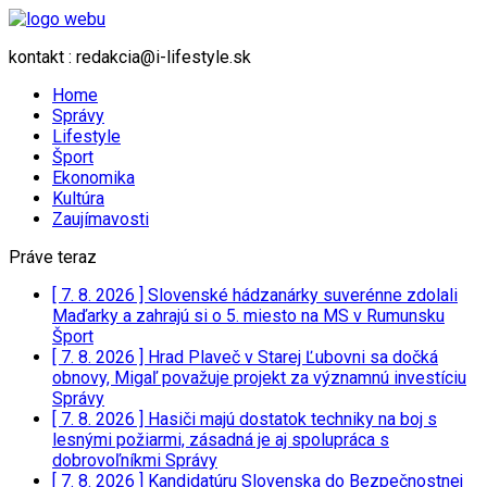
kontakt : redakcia@i-lifestyle.sk
Home
Správy
Lifestyle
Šport
Ekonomika
Kultúra
Zaujímavosti
Práve teraz
[ 7. 8. 2026 ]
Slovenské hádzanárky suverénne zdolali
Maďarky a zahrajú si o 5. miesto na MS v Rumunsku
Šport
[ 7. 8. 2026 ]
Hrad Plaveč v Starej Ľubovni sa dočká
obnovy, Migaľ považuje projekt za významnú investíciu
Správy
[ 7. 8. 2026 ]
Hasiči majú dostatok techniky na boj s
lesnými požiarmi, zásadná je aj spolupráca s
dobrovoľníkmi
Správy
[ 7. 8. 2026 ]
Kandidatúru Slovenska do Bezpečnostnej