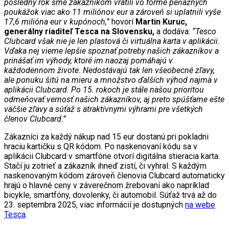
posledný rok sme zákazníkom vrátili vo forme peňažných
poukážok viac ako 11 miliónov eur a zároveň si uplatnili vyše
17,6 milióna eur v kupónoch,”
hovorí
Martin Kuruc,
generálny riaditeľ Tesca na Slovensku,
a dodáva:
“Tesco
Clubcard však nie je len plastová či virtuálna karta v aplikácii.
Vďaka nej vieme lepšie spoznať potreby našich zákazníkov a
prinášať im výhody, ktoré im naozaj pomáhajú v
každodennom živote. Nedostávajú tak len všeobecné zľavy,
ale ponuku šitú na mieru a množstvo ďalších výhod najmä v
aplikácii Clubcard. Po 15. rokoch je stále našou prioritou
odmeňovať vernosť našich zákazníkov, aj preto spúšťame ešte
väčšie zľavy a súťaž s atraktívnymi výhrami pre všetkých
členov Clubcard.”
Zákazníci za každý nákup nad 15 eur dostanú pri pokladni
hraciu kartičku s QR kódom. Po naskenovaní kódu sa v
aplikácii Clubcard v smartfóne otvorí digitálna stieracia karta.
Stačí ju zotrieť a zákazník ihneď zistí, či vyhral. S každým
naskenovaným kódom zároveň členovia Clubcard automaticky
hrajú o hlavné ceny v záverečnom žrebovaní ako napríklad
bicykle, smartfóny, dovolenky, či automobil. Súťaž trvá až do
23. septembra 2025, viac informácií je dostupných
na webe
Tesca
.