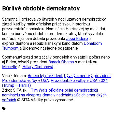
Búrlivé obdobie demokratov
Samotná Harrisová vo štvrtok v noci uzatvorí demokratický
zjazd, keď by mala oficiálne prijať svoju historickú
prezidentskú nomináciu. Nominácia Harrisovej by mala dať
koniec búrlivému obdobiu pre demokratov, ktoré vyvolala
nešťastná júnová debata prezidenta
Joea Bidena
s
exprezidentom a republikánskym kandidátom
Donaldom
Trumpom
a Bidenovo následné odstúpenie.
Spomenutý zjazd sa začal v pondelok a vystúpili počas neho
aj Biden, bývalý prezident
Barack Obama
s manželkou
Michelle
či
Hillary Clintonová
.
Viac k témam:
Americký prezident
,
bývalý americký prezident
,
Prezidentské voľby v USA
,
Prezidentské voľby v USA 2024
(Trump – Harris)
Zdroj: SITA.sk –
Tim Walz oficiálne prijal demokratickú
nomináciu na viceprezidenta v nadchádzajúcich amerických
voľbách
© SITA Všetky práva vyhradené.