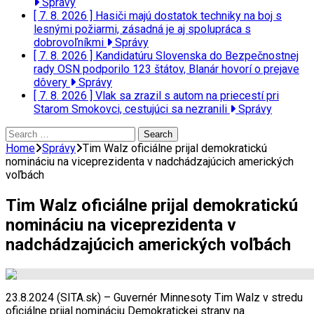
Správy
[ 7. 8. 2026 ]
Hasiči majú dostatok techniky na boj s
lesnými požiarmi, zásadná je aj spolupráca s
dobrovoľníkmi
Správy
[ 7. 8. 2026 ]
Kandidatúru Slovenska do Bezpečnostnej
rady OSN podporilo 123 štátov, Blanár hovorí o prejave
dôvery
Správy
[ 7. 8. 2026 ]
Vlak sa zrazil s autom na priecestí pri
Starom Smokovci, cestujúci sa nezranili
Správy
Search
for:
Home
Správy
Tim Walz oficiálne prijal demokratickú
nomináciu na viceprezidenta v nadchádzajúcich amerických
voľbách
Tim Walz oficiálne prijal demokratickú
nomináciu na viceprezidenta v
nadchádzajúcich amerických voľbách
23.8.2024 (SITA.sk) – Guvernér Minnesoty Tim Walz v stredu
oficiálne prijal nomináciu Demokratickej strany na