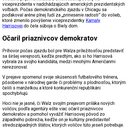
viceprezidenta v nadchádzajúcich amerických prezidentských
voľbách. Počas demokratického zjazdu v Chicagu sa
poďakoval aréne plnej ľudí za
„prinesenie radosti“
do volieb,
ktoré zmenilo povýšenie viceprezidentky
Kamaly
Harrisovej
do čela súboja o Biely dom.
Očaril priaznivcov demokratov
Príhovor počas zjazdu bol pre Walza príležitosťou predstaviť
sa širšej verejnosti, keďže predtým, ako si ho Harrisová
vybrala za svojho kandidáta, medzi mnohými Američanmi
nerezonoval.
V prejave spomenul svoje skúsenosti futbalového trénera,
pôsobenie v národnej garde či problémy s plodnosťou, ktorým
čelili s manželkou a ktoré konkurenční republikáni
spochybňujú.
Hoci nie je jasné, či Walz svojím prejavom priláka nových
voličov, podľa agentúry ešte viac očaril priaznivcov
demokratov a pomohol vyvážiť Harrisovej pôvod zo
západného pobrežia, keďže on je kultúrny predstaviteľ
stredozápadných štátov, ktorých voličov túto jeseň potrebuje.