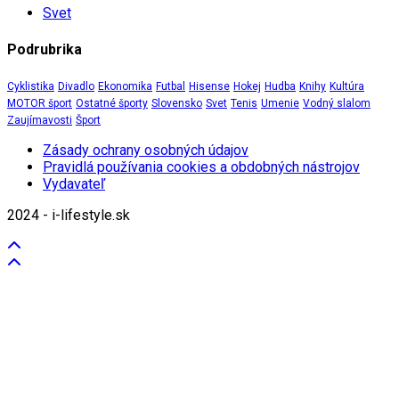
Svet
Podrubrika
Cyklistika
Divadlo
Ekonomika
Futbal
Hisense
Hokej
Hudba
Knihy
Kultúra
MOTOR šport
Ostatné športy
Slovensko
Svet
Tenis
Umenie
Vodný slalom
Zaujímavosti
Šport
Zásady ochrany osobných údajov
Pravidlá používania cookies a obdobných nástrojov
Vydavateľ
2024 - i-lifestyle.sk