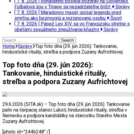
[ 7. 8. 2026 ]
Ronaldinho posiela pozdrav na Slovensko.
Futbalová šou v Trnave sa nezadržateľne blíži!
Správy
[ 7. 8. 2026 ]
Maradonov masér opísal legendu pred
smrťou ako bezmocnú a rezignovanú osobu
Šport
[ 7. 8. 2026 ]
Pápež Lev XIV. sa vo Francúzsku stretne s
obeťami sexuálneho zneužívania kňazmi
Správy
Search
for:
Home
Správy
Top foto dňa (29. jún 2026): Tankovanie,
hinduistické rituály, streľba a podpora Zuzany Aufrichtovej
Top foto dňa (29. jún 2026):
Tankovanie, hinduistické rituály,
streľba a podpora Zuzany Aufrichtovej
29.6.2026 (SITA.sk) – Top foto dňa (29. jún 2026): Tankovanie
palív na čerpacej stanici Lukoil, hinduistické rituály, streľba v
Nemecku a podpora kandidátky na starostku Starého Mesta
Zuzany Aufrichtovej.
[photo id=”2446248″ /]