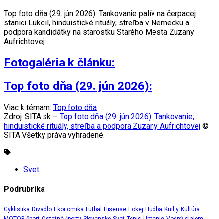
Top foto dňa (29. jún 2026): Tankovanie palív na čerpacej
stanici Lukoil, hinduistické rituály, streľba v Nemecku a
podpora kandidátky na starostku Starého Mesta Zuzany
Aufrichtovej.
Fotogaléria k článku:
Top foto dňa (29. jún 2026):
Viac k témam:
Top foto dňa
Zdroj: SITA.sk –
Top foto dňa (29. jún 2026): Tankovanie,
hinduistické rituály, streľba a podpora Zuzany Aufrichtovej
©
SITA Všetky práva vyhradené.
Svet
Podrubrika
Cyklistika
Divadlo
Ekonomika
Futbal
Hisense
Hokej
Hudba
Knihy
Kultúra
MOTOR šport
Ostatné športy
Slovensko
Svet
Tenis
Umenie
Vodný slalom