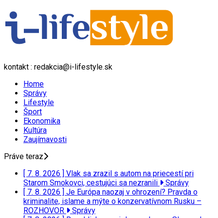
kontakt : redakcia@i-lifestyle.sk
Home
Správy
Lifestyle
Šport
Ekonomika
Kultúra
Zaujímavosti
Práve teraz
[ 7. 8. 2026 ]
Vlak sa zrazil s autom na priecestí pri
Starom Smokovci, cestujúci sa nezranili
Správy
[ 7. 8. 2026 ]
Je Európa naozaj v ohrození? Pravda o
kriminalite, islame a mýte o konzervatívnom Rusku –
ROZHOVOR
Správy